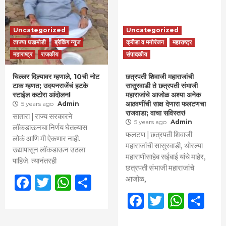
Uncategorized
Uncategorized
ताज्या घडामोडी
ब्रेकिंग न्युज
क्रीडा व मनोरंजन
महाराष्ट्र
महाराष्ट्र
राजकीय
संपादकीय
चिल्लर दिल्यावर म्हणाले, 10ची नोट
छत्रपती शिवाजी महाराजांची
टाक म्हणत; उदयनराजेंचं हटके
सासुरवाडी ते छत्रपती संभाजी
स्टाईल कटोरा आंदोलन!
महाराजांचे आजोळ अश्या अनेक
आठवणींची साक्ष देणारा फलटणचा
5 years ago
Admin
राजवाडा; वाचा सविस्तर!
सातारा | राज्य सरकारने
5 years ago
Admin
लॉकडाऊनचा निर्णय घेतल्यास
फलटण | छत्रपती शिवाजी
लोकं आणि मी ऐकणार नाही.
महाराजांची सासुरवाडी, थोरल्या
उद्यापासून लॉकडाऊन उठला
महाराणीसाहेब सईबाई यांचे माहेर,
पाहिजे. त्यानंतरही
छत्रपती संभाजी महाराजांचे
Facebook
Twitter
WhatsApp
Share
आजोळ,
Facebook
Twitter
What
Sh