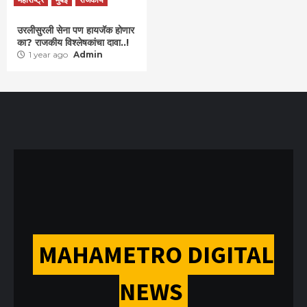
उरलीसुरली सेना पण हायजॅक होणार
का? राजकीय विश्लेषकांचा दावा..!
1 year ago
Admin
MAHAMETRO DIGITAL
NEWS