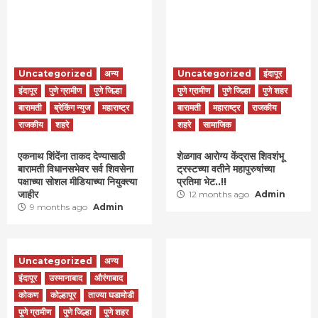
Uncategorized
अन्य
Uncategorized
इंदापूर
इंदापूर
पुणे ग्रामीण
पुणे जिल्हा
पुणे ग्रामीण
पुणे जिल्हा
पुणे शहर
बारामती
ब्रेकिंग न्युज
महाराष्ट्र
बारामती
महाराष्ट्र
राजकीय
राजकीय
शहरे
शहरे
सामाजिक
एकनाथ शिंदेंना ताकद देण्यासाठी
शेळगाव आरोग्य केंद्रास शिवशंभू
बारामती विधानसभेवर सर्व शिवसेना
ट्रस्टच्या वतीने महापुरुषांच्या
पक्षाच्या सोशल मीडियाच्या नियुक्त्या
प्रतिमा भेट..!!
जाहीर
12 months ago
Admin
9 months ago
Admin
Uncategorized
अन्य
इंदापूर
उस्मानाबाद
औरंगाबाद
कोकण
कोल्हापूर
ताज्या घडामोडी
पुणे ग्रामीण
पुणे जिल्हा
पुणे शहर