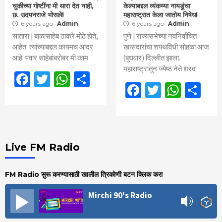
चुकीच्या गाेष्टींना मी थारा देत नाही,
केल्याबद्दल व्यंकय्या नायडूंचा
छ. उदयनराजे भोसले!
महाराष्ट्रात केला जातोय निषेध!
6 years ago
Admin
6 years ago
Admin
सातारा | बाळासाहेब ठाकरे माेठे हाेते,
पुणे | राज्यसभेच्या नवनिर्वाचित
आहेत. त्यांच्याबद्दल कायमच आदर
खासदारांचा शपथविधी सोहळा आज
आहे. पवार साहेबांबराेबर मी काम
(बुधवार) दिल्लीत झाला.
महाराष्ट्रातुन ज्येष्ठ नेते शरद
Facebook
Twitter
WhatsApp
Share
Facebook
Twitter
What
Sh
Live FM Radio
FM Radio सुरू करण्यासाठी खालील त्रिकोणी बटन क्लिक करा
Mirchi 90's Radio