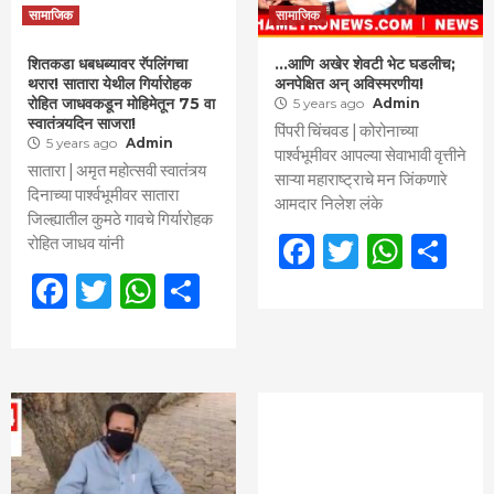
सामाजिक
सामाजिक
शितकडा धबधब्यावर रॅपलिंगचा
…आणि अखेर शेवटी भेट घडलीच;
थरार! सातारा येथील गिर्यारोहक
अनपेक्षित अन् अविस्मरणीय!
रोहित जाधवकडून मोहिमेतून 75 वा
5 years ago
Admin
स्वातंत्र्यदिन साजरा!
पिंपरी चिंचवड | कोरोनाच्या
5 years ago
Admin
पार्श्वभूमीवर आपल्या सेवाभावी वृत्तीने
सातारा | अमृत महोत्सवी स्वातंत्र्य
साऱ्या महाराष्ट्राचे मन जिंकणारे
दिनाच्या पार्श्वभूमीवर सातारा
आमदार निलेश लंके
जिल्ह्यातील कुमठे गावचे गिर्यारोहक
Facebook
Twitter
What
Sh
रोहित जाधव यांनी
Facebook
Twitter
WhatsApp
Share