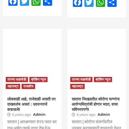
Facebook
Twitter
WhatsApp
Share
Facebook
Twitter
What
Sh
ताज्या घडामोडी
ब्रेकिंग न्युज
ताज्या घडामोडी
ब्रेकिंग न्युज
महाराष्ट्र
राजकीय
महाराष्ट्र
लोकशाही आहे, राजेशाही असती तर
सातारा जिल्ह्यातील कोरोना रूग्णांना
दाखवलंच असतं : उदयनराजे
आरोग्यमित्रांची होणार मदत; वाचा
कडाडले!
सविस्तरपणे!
6 years ago
Admin
6 years ago
Admin
सातारा | आरक्षणावर शरद पवार का
सातारा | कोरोना संसर्गावरील
गप्प आहेत त्याचे उत्तर तेच देऊ
उपचार करण्यासाठी शासनाने नेमून