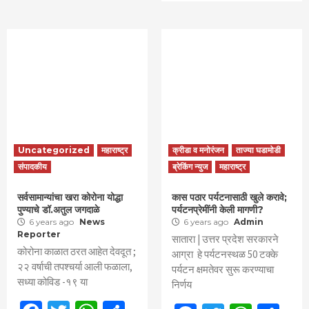
Uncategorized
महाराष्ट्र
क्रीडा व मनोरंजन
ताज्या घडामोडी
संपादकीय
ब्रेकिंग न्युज
महाराष्ट्र
सर्वसामान्यांचा खरा कोरोना योद्धा
कास पठार पर्यटनासाठी खुले करावे;
पुण्याचे डॉ.अतुल जगदाळे
पर्यटनप्रेमींनी केली मागणी?
6 years ago
News
6 years ago
Admin
Reporter
सातारा | उत्तर प्रदेश सरकारने
कोरोना काळात ठरत आहेत देवदूत ;
आग्रा हे पर्यटनस्थळ 50 टक्के
२२ वर्षाची तपश्चर्या आली फळाला,
पर्यटन क्षमतेवर सुरू करण्याचा
सध्या कोविड -१९ या
निर्णय