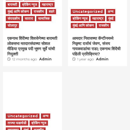
बारामती
ब्रेकिंग न्युज
महाराष्ट्र
मुंबई आणि कोकण
राजकीय
शहरे
Uncategorized
अन्य
संपादकीय
सातारा
सामाजिक
ब्रेकिंग न्युज
महाराष्ट्र
मुंबई
सोलापूर
मुंबई आणि कोकण
राजकीय
एकनाथ शिंदेंच्या शिवसेनेच्या बारामती
आमदार निवासच्या कॅन्टीनमध्ये
लोकसभा मतदारसंघाच्या सोशल
निकृष्ट दर्जाचं जेवण, संजय
मीडिया प्रमुख पदी भूषण सुर्वे यांची
गायकवाडांचा राडा; एकनाथ शिंदेंची
नियुक्ती
पहिली प्रतिक्रिया?
12 months ago
Admin
1 year ago
Admin
Uncategorized
अन्य
ताज्या घडामोडी
ब्रेकिंग न्युज
महाराष्ट्र
मुंबई
राजकीय