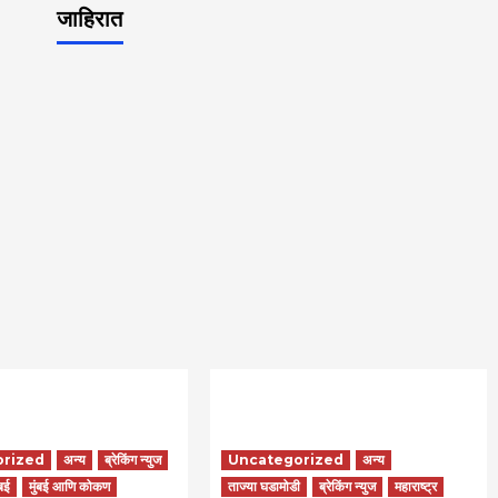
जाहिरात
orized
अन्य
ब्रेकिंग न्युज
Uncategorized
अन्य
ंबई
मुंबई आणि कोकण
ताज्या घडामोडी
ब्रेकिंग न्युज
महाराष्ट्र