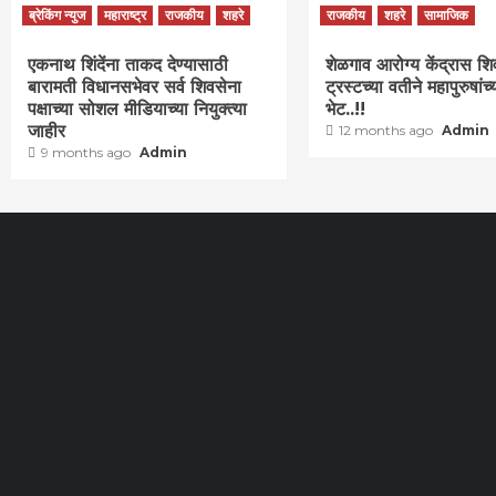
ब्रेकिंग न्युज
महाराष्ट्र
राजकीय
शहरे
राजकीय
शहरे
सामाजिक
एकनाथ शिंदेंना ताकद देण्यासाठी
शेळगाव आरोग्य केंद्रास शि
बारामती विधानसभेवर सर्व शिवसेना
ट्रस्टच्या वतीने महापुरुषांच्
पक्षाच्या सोशल मीडियाच्या नियुक्त्या
भेट..!!
जाहीर
12 months ago
Admin
9 months ago
Admin