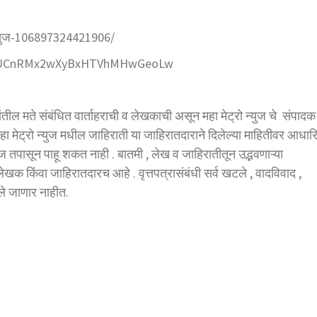
्युज-106897324421906/
el/UCnRMx2wXyBxHTVhMHwGeoLw
रांतील मते संबंधित वार्ताहराची व लेखकाची असून महा मेट्रो न्युज चे संपादक 
ा मेट्रो न्युज मधील जाहिराती या जाहिरातदाराने दिलेल्या माहितीवर आधार
ज तपासून पाहू शकत नाही . बातमी , लेख व जाहिरातीतून उद्भवणाऱ्या
लेखक किंवा जाहिरातदारच आहे . वृत्तपत्रासंबंधी सर्व खटले , वादविवाद ,
ले जाणार नाहीत.