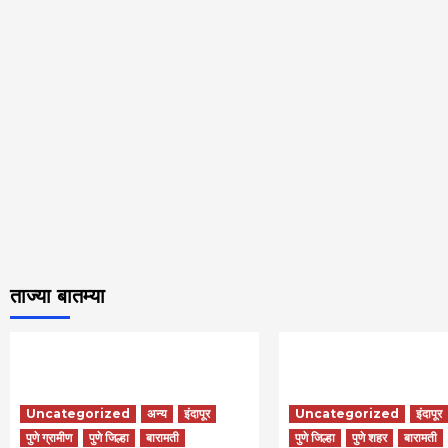
ताज्या बातम्या
Uncategorized
अन्य
इंदापूर
Uncategorized
इंदापूर
पुणे ग्रामीण
पुणे जिल्हा
बारामती
पुणे जिल्हा
पुणे शहर
बारामती