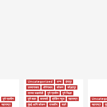
Uncategorized
अन्य
इंदापूर
उस्मानाबाद
औरंगाबाद
कोकण
कोल्हापूर
ताज्या घडामोडी
पुणे ग्रामीण
पुणे जिल्हा
पुणे ग्रामीण
पुणे शहर
बारामती
ब्रेकिंग न्युज
महाराष्ट्र
Uncateg
महाराष्ट्र
मुंबई आणि कोकण
राजकीय
शहरे
महाराष्ट्र
मु