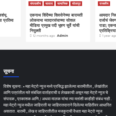
संपादकीय
सातारा
सामाजिक
सोलापूर
राजकीय
वशंभू
एकनाथ शिंदेंच्या शिवसेनेच्या बारामती
आमदार निवास
या प्रतिमा
लोकसभा मतदारसंघाच्या सोशल
दर्जाचं जे
मीडिया प्रमुख पदी भूषण सुर्वे यांची
राडा; एकना
नियुक्ती
प्रतिक्रिय
12 months ago
Admin
1 year a
सूचना
विशेष सूचना : • महा मेट्रो न्युज मध्ये प्रसिद्ध झालेल्या बातमीतील , लेखांतील
आणि पत्रांतील मते संबंधित वार्ताहराची व लेखकाची असून महा मेट्रो न्युज चे
संपादक , प्रकाशक आणि / अथवा मालक यांचा त्या मतांशी काहीही संबंध नाही .
महा मेट्रो न्युज मधील जाहिराती या जाहिरातदाराने दिलेल्या माहितीवर आधारित
असतात . बातमी , लेख व जाहिरातीतील मजकुराची वैधता महा मेट्रो न्युज