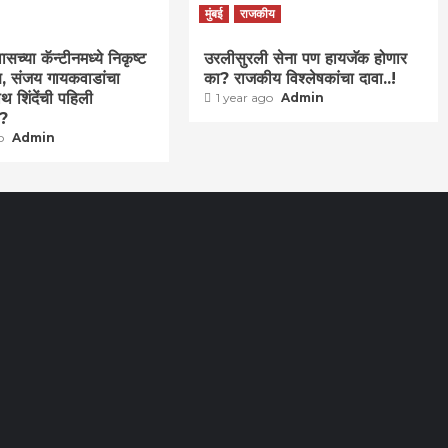
मुंबई
राजकीय
च्या कॅन्टीनमध्ये निकृष्ट
उरलीसुरली सेना पण हायजॅक होणार
वण, संजय गायकवाडांचा
का? राजकीय विश्लेषकांचा दावा..!
थ शिंदेंची पहिली
1 year ago
Admin
ा?
go
Admin