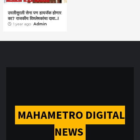
उरलीसुरली सेना पण हायजॅक होणार
का? राजकीय विश्लेषकांचा दावा..!
1 year ago
Admin
MAHAMETRO DIGITAL
NEWS