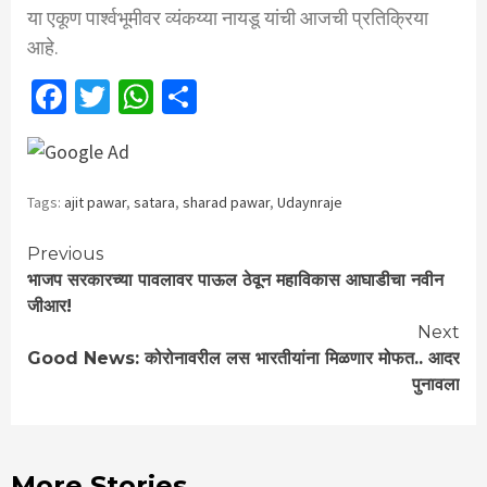
या एकूण पार्श्वभूमीवर व्यंकय्या नायडू यांची आजची प्रतिक्रिया
आहे.
Facebook
Twitter
WhatsApp
Share
Tags:
ajit pawar
,
satara
,
sharad pawar
,
Udaynraje
Continue
Previous
भाजप सरकारच्या पावलावर पाऊल ठेवून महाविकास आघाडीचा नवीन
Reading
जीआर!
Next
Good News: कोरोनावरील लस भारतीयांना मिळणार मोफत.. आदर
पुनावला
More Stories