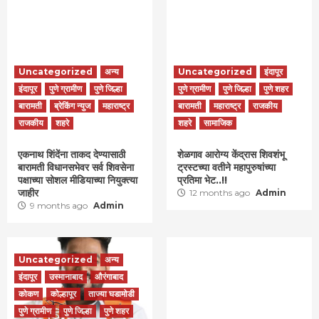
Uncategorized
अन्य
Uncategorized
इंदापूर
इंदापूर
पुणे ग्रामीण
पुणे जिल्हा
पुणे ग्रामीण
पुणे जिल्हा
पुणे शहर
बारामती
ब्रेकिंग न्युज
महाराष्ट्र
बारामती
महाराष्ट्र
राजकीय
राजकीय
शहरे
शहरे
सामाजिक
एकनाथ शिंदेंना ताकद देण्यासाठी
शेळगाव आरोग्य केंद्रास शिवशंभू
बारामती विधानसभेवर सर्व शिवसेना
ट्रस्टच्या वतीने महापुरुषांच्या
पक्षाच्या सोशल मीडियाच्या नियुक्त्या
प्रतिमा भेट..!!
जाहीर
12 months ago
Admin
9 months ago
Admin
Uncategorized
अन्य
इंदापूर
उस्मानाबाद
औरंगाबाद
कोकण
कोल्हापूर
ताज्या घडामोडी
पुणे ग्रामीण
पुणे जिल्हा
पुणे शहर