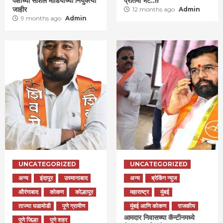
पक्षाच्या सोशल मीडियाच्या नियुक्त्या
प्रतिमा भेट..!!
जाहीर
12 months ago
Admin
9 months ago
Admin
UNCATEGORIZED
UNCATEGORIZED
अन्य
इंदापूर
उस्मानाबाद
अन्य
ब्रेकिंग न्युज
औरंगाबाद
कोकण
कोल्हापूर
महाराष्ट्र
मुंबई
ताज्या घडामोडी
पुणे ग्रामीण
मुंबई आणि कोकण
राजकीय
आमदार निवासच्या कॅन्टीनमध्ये
पुणे जिल्हा
पुणे शहर