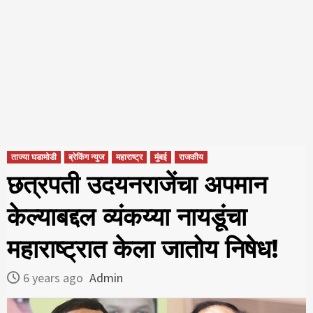
ताज्या घडामोडी
ब्रेकिंग न्युज
महाराष्ट्र
मुंबई
राजकीय
छत्रपती उदयनराजेंचा अपमान
केल्याबद्दल व्यंकय्या नायडूंचा
महाराष्ट्रात केला जातोय निषेध!
6 years ago
Admin