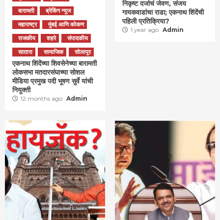
निकृष्ट दर्जाचं जेवण, संजय
बारामती
ब्रेकिंग न्युज
गायकवाडांचा राडा; एकनाथ शिंदेंची
पहिली प्रतिक्रिया?
महाराष्ट्र
मुंबई आणि कोकण
1 year ago
Admin
राजकीय
शहरे
संपादकीय
सातारा
सामाजिक
सोलापूर
एकनाथ शिंदेंच्या शिवसेनेच्या बारामती
लोकसभा मतदारसंघाच्या सोशल
मीडिया प्रमुख पदी भूषण सुर्वे यांची
नियुक्ती
12 months ago
Admin