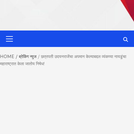
MahaMetroN
Primary
Menu
Best News
HOME
ब्रेकिंग न्युज
छत्रपती उदयनराजेंचा अपमान केल्याबद्दल व्यंकय्या नायडूंचा
महाराष्ट्रात केला जातोय निषेध!
Website in P