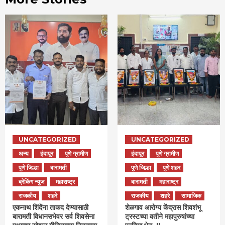
UNCATEGORIZED
UNCATEGORIZED
अन्य
इंदापूर
पुणे ग्रामीण
इंदापूर
पुणे ग्रामीण
पुणे जिल्हा
बारामती
पुणे जिल्हा
पुणे शहर
ब्रेकिंग न्युज
महाराष्ट्र
बारामती
महाराष्ट्र
राजकीय
शहरे
राजकीय
शहरे
सामाजिक
एकनाथ शिंदेंना ताकद देण्यासाठी
शेळगाव आरोग्य केंद्रास शिवशंभू
बारामती विधानसभेवर सर्व शिवसेना
ट्रस्टच्या वतीने महापुरुषांच्या