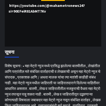
https://youtube.com/@mahametronews24?
si=90EFeiR81AbMT7Kv
सूचना
विशेष सूचना : • महा मेट्रो न्युज मध्ये प्रसिद्ध झालेल्या बातमीतील , लेखांतील
आणि पत्रांतील मते संबंधित वार्ताहराची व लेखकाची असून महा मेट्रो न्युज चे
संपादक , प्रकाशक आणि / अथवा मालक यांचा त्या मतांशी काहीही संबंध
नाही . महा मेट्रो न्युज मधील जाहिराती या जाहिरातदाराने दिलेल्या माहितीवर
आधारित असतात . बातमी , लेख व जाहिरातीतील मजकुराची वैधता महा मेट्रो
न्युज तपासून पाहू शकत नाही . बातमी , लेख व जाहिरातीतून उद्भवणाऱ्या
कोणत्याही विषयाला जबाबदार महा मेट्रो न्युज नसून संबंधित वार्ताहर , लेखक
किंवा जाहिरातदारच आहे . वृत्तपत्रासंबंधी सर्व खटले , वादविवाद , प्रकरणे