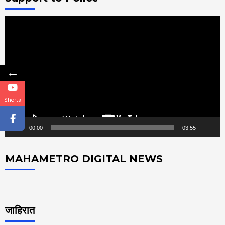
Video
Player
←
Shorts
00:00
03:55
MAHAMETRO DIGITAL NEWS
जाहिरात