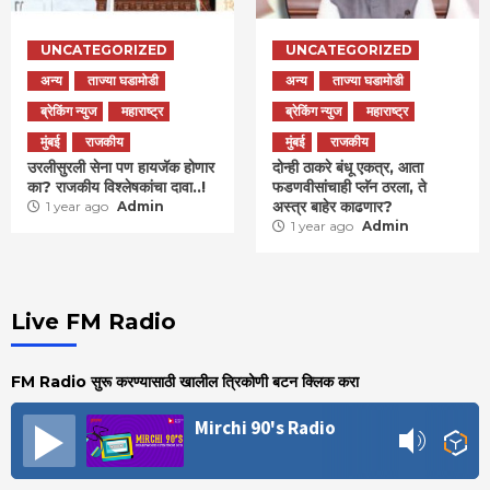
UNCATEGORIZED
UNCATEGORIZED
अन्य
ताज्या घडामोडी
अन्य
ताज्या घडामोडी
ब्रेकिंग न्युज
महाराष्ट्र
ब्रेकिंग न्युज
महाराष्ट्र
मुंबई
राजकीय
मुंबई
राजकीय
उरलीसुरली सेना पण हायजॅक होणार
दोन्ही ठाकरे बंधू एकत्र, आता
का? राजकीय विश्लेषकांचा दावा..!
फडणवीसांचाही प्लॅन ठरला, ते
अस्त्र बाहेर काढणार?
1 year ago
Admin
1 year ago
Admin
Live FM Radio
FM Radio सुरू करण्यासाठी खालील त्रिकोणी बटन क्लिक करा
Mirchi 90's Radio