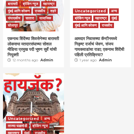
बारामती
ब्रेकिंग न्युज
महाराष्ट्र
मुंबई आणि कोकण
राजकीय
शहरे
Uncategorized
अन्य
संपादकीय
सातारा
सामाजिक
ब्रेकिंग न्युज
महाराष्ट्र
मुंबई
सोलापूर
मुंबई आणि कोकण
राजकीय
एकनाथ शिंदेंच्या शिवसेनेच्या बारामती
आमदार निवासच्या कॅन्टीनमध्ये
लोकसभा मतदारसंघाच्या सोशल
निकृष्ट दर्जाचं जेवण, संजय
मीडिया प्रमुख पदी भूषण सुर्वे यांची
गायकवाडांचा राडा; एकनाथ शिंदेंची
नियुक्ती
पहिली प्रतिक्रिया?
12 months ago
Admin
1 year ago
Admin
Uncategorized
अन्य
ताज्या घडामोडी
ब्रेकिंग न्युज
महाराष्ट्र
मुंबई
राजकीय