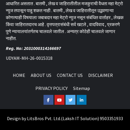
आधारित असतात . बातमी , लेख व जाहिरातीतील मजकुराची वैधता महा मेट्रो
न्युज तपासून पाहू शकत नाही . बातमी , लेख व जाहिरातीतून उद्भवणाऱ्या
कोणत्याही विषयाला जबाबदार महा मेट्रो न्युज नसून संबंधित वार्ताहर , लेखक
किंवा जाहिरातदारच आहे . वृत्तपत्रासंबंधी सर्व खटले , वादविवाद , प्रकरणे
पुणे न्यायालयांतर्गतच चालवले जातील . अन्यत्र कोठेही चालवले जाणार
नाहीत.
Reg. No: 2031000314166697
UDYAM-MH-26-0015318
HOME
ABOUT US
CONTACT US
DISCLAIMER
PRIVACY POLICY
Sitemap
Facebook
Youtube
Twitter
Linkedin
Design by
LitsBros Pvt. Ltd.
(
Laksh IT Solution
) 9503351933