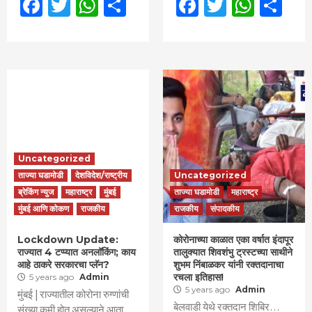
Facebook
Twitter
WhatsApp
Share
Facebook
Twitter
What
Sh
Uncategorized
ताज्या घडामोडी
देशविदेश/राष्ट्रीय
Uncategorized
ब्रेकिंग न्युज
महाराष्ट्र
मुंबई
ताज्या घडामोडी
महाराष्ट्र
मुंबई आणि कोकण
राजकीय
राजकीय
संपादकीय
Lockdown Update:
कोरोनाच्या काळात एका वर्षात इंदापूर
राज्यात 4 टप्प्यात अनलॉकिंग; काय
तालुक्यात शिवशंभु ट्रस्टच्या साथीने
आहे ठाकरे सरकारचा प्लॅन?
शुभम निंबाळकर यांनी रक्तदानाचा
रचला इतिहास!
5 years ago
Admin
5 years ago
Admin
मुंबई | राज्यातील कोरोना रुग्णांची
बेलवाडी येथे रक्तदान शिबिर…
संख्या कमी होत असल्याने आता