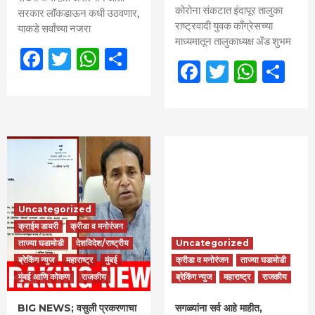
कोरोना संकटात इंदापूर तालुका
सरकार लॉकडाऊन कधी उठवणार,
राष्ट्रवादी युवक काँग्रेसच्या
याकडे सर्वांच्या नजरा
माध्यमातून तालुकाध्यक्ष ॲड शुभम
Facebook
Twitter
WhatsApp
Share
Facebook
Twitter
What
Sh
Uncategorized
क्राईम डायरी
क्रीडा व मनोरंजन
ताज्या घडामोडी
देशविदेश/राष्ट्रीय
Uncategorized
ब्रेकिंग न्युज
महाराष्ट्र
मुंबई
क्रीडा व मनोरंजन
ताज्या घडामोडी
मुंबई आणि कोकण
राजकीय
ब्रेकिंग न्युज
महाराष्ट्र
राजकीय
BIG NEWS; वसुली प्रकरणाचा
सगळ्यांना सर्व आहे माहीत,