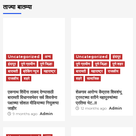
ताज्या बातम्या
Uncategorized
अन्य
Uncategorized
इंदापूर
इंदापूर
पुणे ग्रामीण
पुणे जिल्हा
पुणे ग्रामीण
पुणे जिल्हा
पुणे शहर
बारामती
ब्रेकिंग न्युज
महाराष्ट्र
बारामती
महाराष्ट्र
राजकीय
राजकीय
शहरे
शहरे
सामाजिक
एकनाथ शिंदेंना ताकद देण्यासाठी
शेळगाव आरोग्य केंद्रास शिवशंभू
बारामती विधानसभेवर सर्व शिवसेना
ट्रस्टच्या वतीने महापुरुषांच्या
पक्षाच्या सोशल मीडियाच्या नियुक्त्या
प्रतिमा भेट..!!
जाहीर
12 months ago
Admin
9 months ago
Admin