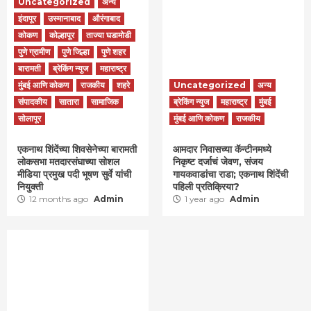
Uncategorized
अन्य
इंदापूर
उस्मानाबाद
औरंगाबाद
कोकण
कोल्हापूर
ताज्या घडामोडी
पुणे ग्रामीण
पुणे जिल्हा
पुणे शहर
बारामती
ब्रेकिंग न्युज
महाराष्ट्र
मुंबई आणि कोकण
राजकीय
शहरे
Uncategorized
अन्य
संपादकीय
सातारा
सामाजिक
ब्रेकिंग न्युज
महाराष्ट्र
मुंबई
सोलापूर
मुंबई आणि कोकण
राजकीय
एकनाथ शिंदेंच्या शिवसेनेच्या बारामती
आमदार निवासच्या कॅन्टीनमध्ये
लोकसभा मतदारसंघाच्या सोशल
निकृष्ट दर्जाचं जेवण, संजय
मीडिया प्रमुख पदी भूषण सुर्वे यांची
गायकवाडांचा राडा; एकनाथ शिंदेंची
नियुक्ती
पहिली प्रतिक्रिया?
12 months ago
Admin
1 year ago
Admin