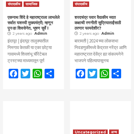
संपादकीय
सामाजिक
संपादकीय
एकनाथ शिंदे हे महाराष्ट्राला लाभलेले
शरदचंद्र पवार वैद्यकीय मदत
सर्वात यशस्वी मुख्यमंत्री; म्हणून
कक्षाची रणनीती सुप्रियाताईंसाठी
पुनःहा शिवसेनेत, भूषण सुर्वे !
ठरणार फायदेशीर?
2 years ago
Admin
2 years ago
Admin
इंदापूर | इंदापूर तालुक्यातील
बारामती | 2024 च्या लोकसभा
निमगाव केतकी या एका छोट्या
निवडणुकीमध्ये केंद्रात नरेंद्र आणि
गावामध्ये शिवशंभू चॅरिटेबल
महाराष्ट्रात देवेंद्र ह्या संकल्पनेने
ट्रस्टच्या माध्यमातून पूर्ण
भाजपने पहिल्यापासूनच
Facebook
Twitter
WhatsApp
Share
Facebook
Twitter
What
Sh
Uncategorized
अन्य