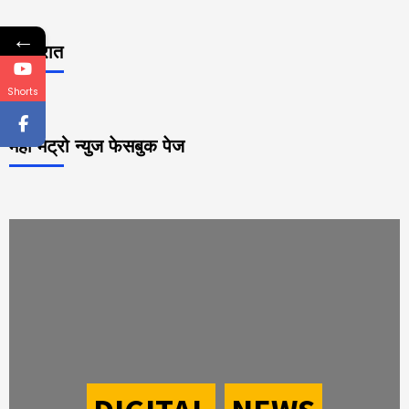
←
जाहिरात
Shorts
महा मेट्रो न्युज फेसबुक पेज