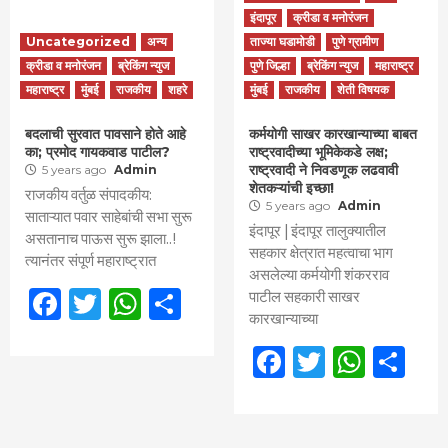
इंदापूर
क्रीडा व मनोरंजन
Uncategorized
अन्य
ताज्या घडामोडी
पुणे ग्रामीण
क्रीडा व मनोरंजन
ब्रेकिंग न्युज
पुणे जिल्हा
ब्रेकिंग न्युज
महाराष्ट्र
महाराष्ट्र
मुंबई
राजकीय
शहरे
मुंबई
राजकीय
शेती विषयक
बदलाची सुरवात पावसाने होते आहे
कर्मयोगी साखर कारखान्याच्या बाबत
का; प्रमोद गायकवाड पाटील?
राष्ट्रवादीच्या भूमिकेकडे लक्ष;
राष्ट्रवादी ने निवडणूक लढवावी
5 years ago
Admin
शेतकऱ्यांची इच्छा!
राजकीय वर्तुळ संपादकीय:
5 years ago
Admin
साताऱ्यात पवार साहेबांची सभा सुरू
इंदापूर | इंदापूर तालुक्यातील
असतानाच पाऊस सुरू झाला..!
सहकार क्षेत्रात महत्वाचा भाग
त्यानंतर संपूर्ण महाराष्ट्रात
असलेल्या कर्मयोगी शंकरराव
Facebook
Twitter
WhatsApp
Share
पाटील सहकारी साखर
कारखान्याच्या
Facebook
Twitter
What
Sh