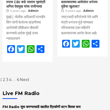
तपास CBI कडे जाताच गृहमंत्री
बलात्काराच्या आरोपांवर धनंजय
अनिल देशमुख यांचा राजीनामा!
मुंडेंचा खुलासा?
5 years ago
Admin
6 years ago
Admin
मुंबई | पोलीस अधिकारी परमबीर
राष्ट्रवादी काँग्रेसचे नेते आणि
सिंग यांनी केलेल्या खंडणीच्या
मंत्री धनंजय मुंडे यांच्यावर
आरोपांची सीबीआय चौकशी
परिचयाच्या एका महिलेने
करण्याचे आदेश मुंबई उच्च
बलात्काराचा आरोप केला आहे.
न्यायालयानं
Facebook
Twitter
What
Sh
Facebook
Twitter
WhatsApp
Share
Posts
1
…
2
3
4
6
Next
pagination
Live FM Radio
FM Radio सुरू करण्यासाठी खालील त्रिकोणी बटन क्लिक करा