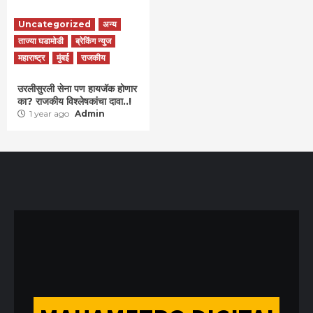
Uncategorized
अन्य
ताज्या घडामोडी
ब्रेकिंग न्युज
महाराष्ट्र
मुंबई
राजकीय
उरलीसुरली सेना पण हायजॅक होणार
का? राजकीय विश्लेषकांचा दावा..!
1 year ago
Admin