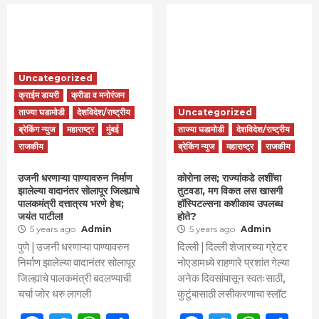
Uncategorized
क्राईम डायरी
क्रीडा व मनोरंजन
ताज्या घडामोडी
देशविदेश/राष्ट्रीय
Uncategorized
ब्रेकिंग न्युज
महाराष्ट्र
मुंबई
ताज्या घडामोडी
देशविदेश/राष्ट्रीय
राजकीय
ब्रेकिंग न्युज
महाराष्ट्र
राजकीय
उजनी धरणाऱ्या पाण्यावरुन निर्माण
कोरोना लस; राज्यांकडे लशींचा
झालेल्या वादानंतर सोलापूर जिल्ह्याचे
तुटवडा, मग विकत लस खासगी
पालकमंत्री दत्तात्रय भरणे हेच;
हॉस्पिटल्सना कशीकाय उपलब्ध
जयंत पाटील!
होते?
5 years ago
Admin
5 years ago
Admin
पुणे | उजनी धरणाऱ्या पाण्यावरुन
दिल्ली | दिल्ली शेजारच्या ग्रेटर
निर्माण झालेल्या वादानंतर सोलापूर
नोएडामध्ये राहणारे प्रशांत गेल्या
जिल्ह्याचे पालकमंत्री बदलण्याची
अनेक दिवसांपासून स्वतःसाठी,
चर्चा जोर धरु लागली
कुटुंबासाठी लसीकरणाचा स्लॉट