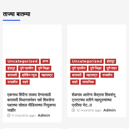
ताज्या बातम्या
Uncategorized
अन्य
Uncategorized
इंदापूर
इंदापूर
पुणे ग्रामीण
पुणे जिल्हा
पुणे ग्रामीण
पुणे जिल्हा
पुणे शहर
बारामती
ब्रेकिंग न्युज
महाराष्ट्र
बारामती
महाराष्ट्र
राजकीय
राजकीय
शहरे
शहरे
सामाजिक
एकनाथ शिंदेंना ताकद देण्यासाठी
शेळगाव आरोग्य केंद्रास शिवशंभू
बारामती विधानसभेवर सर्व शिवसेना
ट्रस्टच्या वतीने महापुरुषांच्या
पक्षाच्या सोशल मीडियाच्या नियुक्त्या
प्रतिमा भेट..!!
जाहीर
12 months ago
Admin
9 months ago
Admin