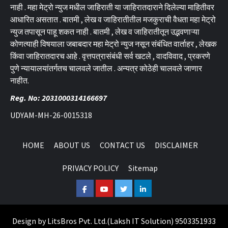
नाही . महा मेट्रो न्युज मधील जाहिराती या जाहिरातदाराने दिलेल्या माहितीवर
आधारित असतात . बातमी , लेख व जाहिरातीतील मजकुराची वैधता महा मेट्रो
न्युज तपासून पाहू शकत नाही . बातमी , लेख व जाहिरातीतून उद्भवणाऱ्या
कोणत्याही विषयाला जबाबदार महा मेट्रो न्युज नसून संबंधित वार्ताहर , लेखक
किंवा जाहिरातदारच आहे . वृत्तपत्रासंबंधी सर्व खटले , वादविवाद , प्रकरणे
पुणे न्यायालयांतर्गतच चालवले जातील . अन्यत्र कोठेही चालवले जाणार
नाहीत.
Reg. No: 2031000314166697
UDYAM-MH-26-0015318
HOME
ABOUT US
CONTACT US
DISCLAIMER
PRIVACY POLICY
Sitemap
Facebook
Youtube
Twitter
Linkedin
Design by
LitsBros Pvt. Ltd.
(
Laksh IT Solution
) 9503351933