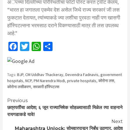
अॅपच्या दिल्लीच्या परिस्थितीचा फोटो पोस्ट करत ट्वीट केलंय,
“भारत हा जगातला एकमेव देश असेल जिथे राज्य सरकारं जी लस
फुकटात देतायत, त्यांच्याकडे ज्या लशीचा पुरवठा नाही पण खासगी
हॉस्पिटल्सना भरमसाठ दराने विकण्यासाठी मात्र ती लस उपलब्ध
आहे.”
Facebook
Twitter
WhatsApp
Share
Tags:
BJP
,
CM Uddhav Thackeray
,
Devendra Fadnavis
,
government
hospitals
,
NCP
,
PM Narendra Modi
,
private hospitals
,
कोरोना लस
,
कोरोना लसीकरण
,
सरकारी हॉस्पिटल्स
Continue
Previous
छत्रपतींचा आदेश; ६ जून राज्याभिषेक सोहळ्यासाठी मिळेल त्या वाहनाने
Reading
रायगडाकडे यावे!
Next
Maharashtra Unlock; सोमवारपासून निर्बंध उठणार, आदेश