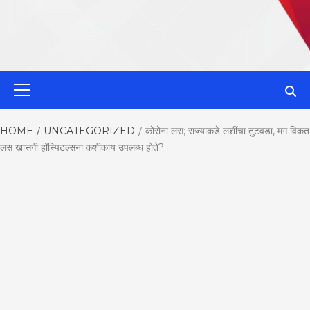
MahaMetroN
Primary
Menu
Best News
HOME
UNCATEGORIZED
कोरोना लस; राज्यांकडे लशींचा तुटवडा, मग विकत
लस खासगी हॉस्पिटल्सना कशीकाय उपलब्ध होते?
Website in P