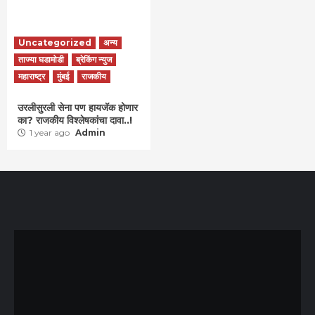
Uncategorized
अन्य
ताज्या घडामोडी
ब्रेकिंग न्युज
महाराष्ट्र
मुंबई
राजकीय
उरलीसुरली सेना पण हायजॅक होणार
का? राजकीय विश्लेषकांचा दावा..!
1 year ago
Admin