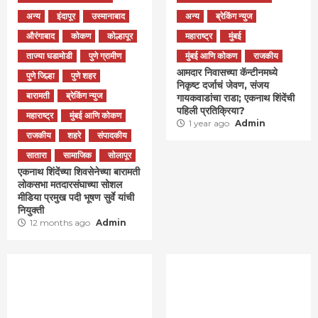
अन्य
इंदापूर
उस्मानाबाद
अन्य
ब्रेकिंग न्युज
औरंगाबाद
कोकण
कोल्हापूर
महाराष्ट्र
मुंबई
ताज्या घडामोडी
पुणे ग्रामीण
मुंबई आणि कोकण
राजकीय
आमदार निवासच्या कॅन्टीनमध्ये
पुणे जिल्हा
पुणे शहर
निकृष्ट दर्जाचं जेवण, संजय
बारामती
ब्रेकिंग न्युज
गायकवाडांचा राडा; एकनाथ शिंदेंची
पहिली प्रतिक्रिया?
महाराष्ट्र
मुंबई आणि कोकण
1 year ago
Admin
राजकीय
शहरे
संपादकीय
सातारा
सामाजिक
सोलापूर
एकनाथ शिंदेंच्या शिवसेनेच्या बारामती
लोकसभा मतदारसंघाच्या सोशल
मीडिया प्रमुख पदी भूषण सुर्वे यांची
नियुक्ती
12 months ago
Admin