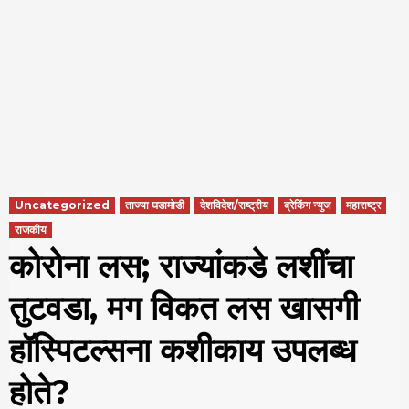
Uncategorized
ताज्या घडामोडी
देशविदेश/राष्ट्रीय
ब्रेकिंग न्युज
महाराष्ट्र
राजकीय
कोरोना लस; राज्यांकडे लशींचा
तुटवडा, मग विकत लस खासगी
हॉस्पिटल्सना कशीकाय उपलब्ध
होते?