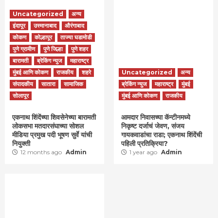
Uncategorized
अन्य
इंदापूर
उस्मानाबाद
औरंगाबाद
कोकण
कोल्हापूर
ताज्या घडामोडी
पुणे ग्रामीण
पुणे जिल्हा
पुणे शहर
बारामती
ब्रेकिंग न्युज
महाराष्ट्र
मुंबई आणि कोकण
राजकीय
शहरे
Uncategorized
अन्य
संपादकीय
सातारा
सामाजिक
ब्रेकिंग न्युज
महाराष्ट्र
मुंबई
सोलापूर
मुंबई आणि कोकण
राजकीय
एकनाथ शिंदेंच्या शिवसेनेच्या बारामती
आमदार निवासच्या कॅन्टीनमध्ये
लोकसभा मतदारसंघाच्या सोशल
निकृष्ट दर्जाचं जेवण, संजय
मीडिया प्रमुख पदी भूषण सुर्वे यांची
गायकवाडांचा राडा; एकनाथ शिंदेंची
नियुक्ती
पहिली प्रतिक्रिया?
12 months ago
Admin
1 year ago
Admin