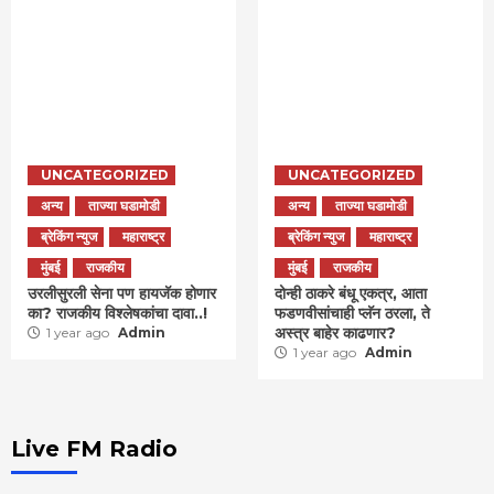
UNCATEGORIZED
UNCATEGORIZED
अन्य
ताज्या घडामोडी
अन्य
ताज्या घडामोडी
ब्रेकिंग न्युज
महाराष्ट्र
ब्रेकिंग न्युज
महाराष्ट्र
मुंबई
राजकीय
मुंबई
राजकीय
उरलीसुरली सेना पण हायजॅक होणार
दोन्ही ठाकरे बंधू एकत्र, आता
का? राजकीय विश्लेषकांचा दावा..!
फडणवीसांचाही प्लॅन ठरला, ते
अस्त्र बाहेर काढणार?
1 year ago
Admin
1 year ago
Admin
Live FM Radio