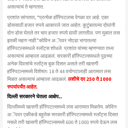
असल्याचं ते म्हणतात.
प्रशांत सांगतात, “प्रत्येक हॉस्पिटलचा वेगळा दर आहे. एका
डोससाठी हजार रुपये आकारले जात आहेत. कुटुंबातल्या दोघांनी
दोन डोस घेतले तर चार हजार रुपये द्यावी लागतील. पण मुळात लस
इतकी महाग नाही.”कोविन अॅपवर नोएडा भागातल्या
हॉस्पिटल्समधले स्लॉट्स शोधले. प्रशांत यांच्या म्हणण्यात तथ्य
असल्याचं आम्हाला आढळलं. सरकारी हॉस्पिटल्समधले पुढच्या
अनेक दिवसांचे स्लॉट्स बुक दिसत असले तरी खासगी
हॉस्पिटल्समध्ये विशेषतः 18 ते 44 वयोगटालाही आरामात लस
मिळत असल्याचं आम्हाला आढळलं.
लशीचे दर 250 ते 1000
रुपयांपर्यंत आहेत.
दिल्ली सरकारने घेतला आक्षेप..
दिल्लीमध्ये खासगी हॉस्पिटल्समध्ये लस आरामात मिळतेय. कोविन
अॅपवर एकीकडे बहुतेक सरकारी हॉस्पिटल्समध्ये स्लॉट्स दिसत
नसले तरी खासगी हॉस्पिटल्समध्ये 600 ते 1000 रुपये देऊन लस