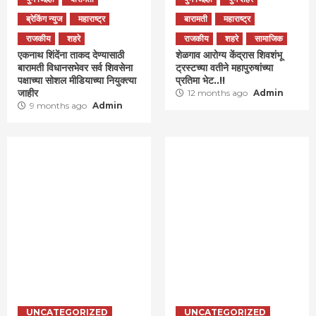
ब्रेकिंग न्युज
महाराष्ट्र
बारामती
महाराष्ट्र
राजकीय
शहरे
राजकीय
शहरे
सामाजिक
एकनाथ शिंदेंना ताकद देण्यासाठी
शेळगाव आरोग्य केंद्रास शिवशंभू
बारामती विधानसभेवर सर्व शिवसेना
ट्रस्टच्या वतीने महापुरुषांच्या
पक्षाच्या सोशल मीडियाच्या नियुक्त्या
प्रतिमा भेट..!!
जाहीर
12 months ago
Admin
9 months ago
Admin
UNCATEGORIZED
UNCATEGORIZED