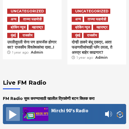
UNCATEGORIZED
UNCATEGORIZED
अन्य
ताज्या घडामोडी
अन्य
ताज्या घडामोडी
ब्रेकिंग न्युज
महाराष्ट्र
ब्रेकिंग न्युज
महाराष्ट्र
मुंबई
राजकीय
मुंबई
राजकीय
उरलीसुरली सेना पण हायजॅक होणार
दोन्ही ठाकरे बंधू एकत्र, आता
का? राजकीय विश्लेषकांचा दावा..!
फडणवीसांचाही प्लॅन ठरला, ते
अस्त्र बाहेर काढणार?
1 year ago
Admin
1 year ago
Admin
Live FM Radio
FM Radio सुरू करण्यासाठी खालील त्रिकोणी बटन क्लिक करा
Mirchi 90's Radio