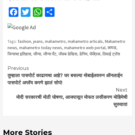
Facebook
Twitter
WhatsApp
Share
Tags:
fashion
,
jeans
,
mahametro
,
mahametro articals
,
Mahametro
news
,
mahametro today news
,
mahametro web portal
,
कापड
,
जिन्सचा इतिहास
,
जीन्स
,
जीन्स पँट
,
जॅकब डेव्हिस
,
डेनिम
,
फॅब्रिक
,
लिवाई ट्रॉस
Continue
Previous
तुम्हाला पासपोर्ट काढायचा आहे? घर बसल्या मोबाईलवरुन ऑनलाईन
Reading
पासपोर्ट अप्लॅय करणे झालं सोपं!
Next
मोदी सरकारची मोठी घोषणा, आजपासून मोफत लसीकरण मोहिमेची
सुरुवात!
More Stories