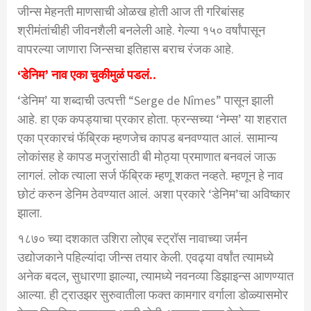
जीन्स मेहनती माणसाची ओळख होती आज ती गरिबांसह
श्रीमंतांचीही जीवनशैली बनलेली आहे. गेल्या १५० वर्षांपासून
वापरल्या जाणारा जिन्सचा इतिहास बराच रंजक आहे.
‘डेनिम’ नाव एका चुकीमुळं पडलं..
‘डेनिम’ या शब्दाची उत्पत्ती “Serge de Nîmes” पासून झाली
आहे. हा एक कपड्याचा प्रकार होता. फ्रन्सच्या ‘नेम्स’ या शहरात
एका प्रकारचं फॅब्रिक म्हणजेच कापड बनवण्यात आलं. सामान्य
लोकांसह हे कापड मजुरांसाठी बी मोठ्या प्रमाणात बनवलं जाऊ
लागलं. लोक त्याला सर्ज फॅब्रिक म्हणू शकत नव्हते. म्हणून हे नाव
छोटं करुन डेनिम ठेवण्यात आलं. अशा प्रकारे ‘डेनिम’चा अविष्कार
झाला.
१८७० च्या दशकात उशिरा लोएब स्ट्रॉस नावाच्या जर्मन
उद्योजकाने पहिल्यांदा जीन्स तयार केली. एवढ्या वर्षांत त्यामध्ये
अनेक बदल, सुधारणा झाल्या, त्यामध्ये नवनव्या डिझाइन्स आणण्यात
आल्या. ही ट्राउझर सुरुवातीला फक्त कामगार वर्गाला डोळ्यासमोर