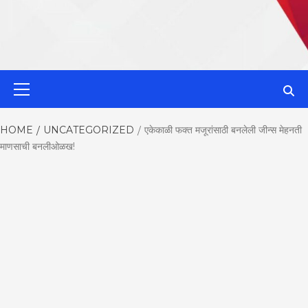
MahaMetroN
Primary
Menu
Best News
HOME
UNCATEGORIZED
एकेकाळी फक्त मजूरांसाठी बनलेली जीन्स मेहनती
माणसाची बनलीओळख!
Website in P