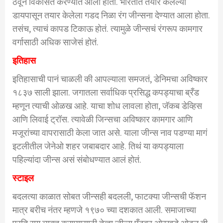
ठेवून विकसित करण्यात आली होती. भारतात तयार केलेल्या
डायपासून तयार केलेला गडद निळा रंग जीन्सना देण्यात आला होता.
तसंच, त्याचं कापड टिकाऊ होतं. त्यामुळे जीन्सचं रंगरूप कामगार
वर्गासाठी अधिक साजेसं होतं.
इतिहास
इतिहासाची पानं चाळली की आपल्याला समजतं, डेनिमचा अविष्कार
१८३७ साली झाला. जगातला सर्वाधिक प्रसिद्ध कपड्याचा ब्रँड
म्हणून त्याची ओळख आहे. याचा शोध लावला होता, जॅकब डेव्हिस
आणि लिवाई ट्रॉस. त्यावेळी जिन्सचा अविष्कार कामगार आणि
मजूरांच्या वापरासाठी केला जात असे. याला जीन्स नाव पडण्या मागं
इटलीतील जेनेओ शहर जबाबदार आहे. तिथं या कपड्याला
पहिल्यांदा जीन्स असं संबोधण्यात आलं होतं.
स्टाइल
बदलत्या काळात सोबत जीन्सही बदलली, फाटक्या जीन्सची फॅशन
मात्र बरीच नंतर म्हणजे १९७० च्या दशकात आली. समाजाच्या