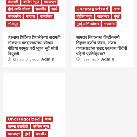
बारामती
ब्रेकिंग न्युज
महाराष्ट्र
मुंबई आणि कोकण
राजकीय
शहरे
Uncategorized
अन्य
संपादकीय
सातारा
सामाजिक
ब्रेकिंग न्युज
महाराष्ट्र
मुंबई
सोलापूर
मुंबई आणि कोकण
राजकीय
एकनाथ शिंदेंच्या शिवसेनेच्या बारामती
आमदार निवासच्या कॅन्टीनमध्ये
लोकसभा मतदारसंघाच्या सोशल
निकृष्ट दर्जाचं जेवण, संजय
मीडिया प्रमुख पदी भूषण सुर्वे यांची
गायकवाडांचा राडा; एकनाथ शिंदेंची
नियुक्ती
पहिली प्रतिक्रिया?
12 months ago
Admin
1 year ago
Admin
Uncategorized
अन्य
ताज्या घडामोडी
ब्रेकिंग न्युज
महाराष्ट्र
मुंबई
राजकीय