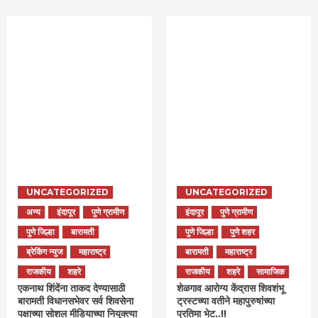
UNCATEGORIZED
UNCATEGORIZED
अन्य
इंदापूर
पुणे ग्रामीण
इंदापूर
पुणे ग्रामीण
पुणे जिल्हा
बारामती
पुणे जिल्हा
पुणे शहर
ब्रेकिंग न्युज
महाराष्ट्र
बारामती
महाराष्ट्र
राजकीय
शहरे
राजकीय
शहरे
सामाजिक
एकनाथ शिंदेंना ताकद देण्यासाठी
शेळगाव आरोग्य केंद्रास शिवशंभू
बारामती विधानसभेवर सर्व शिवसेना
ट्रस्टच्या वतीने महापुरुषांच्या
पक्षाच्या सोशल मीडियाच्या नियुक्त्या
प्रतिमा भेट..!!