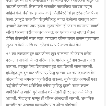
प्रति राग व्यक्त करण्यासाठी तेव्हा जीन्स पँटवर ओरखडे ओढून ती
फाडली जायची. तिच्याकडे राजकीय सामाजिक चळवळ म्हणून
पाहिलं गेलं. मॅडोनासह अन्य काही सेलेब्रिटींनी हा ट्रेंड लोकप्रिय
केला. त्यामुळे राजकीय यंत्रणेविरुद्ध व्यक्त केलेल्या रागातून अशा
प्रकारे फॅशनचा उदय झाला. सुरुवातीला ही फॅशन करणाऱ्या व्यक्ती
जीन्स घरच्या घरीच फाडत असत; पण एकंदर कल लक्षात घेऊन
डेनिम कंपन्यांनी नंतर स्वतः फाटक्या जीन्स तयार करून पुरवायला
सुरुवात केली आणि त्या ट्रेंडचं व्यापारीकरण केलं गेलं.
१८ व्या शतकात बुट कट जीन्स खुप चालल्या. ही फॅशन बरीच
प्रचलन पावली. जीन्स परिधान केल्यानंतर बुटं वापरायला त्रास
व्हायचा. त्यामुळं पॅन्ट शिवतानाच बुट कट शिवली जाऊ लागली.
हॉलीवूडमुळं बुट कट जीन्स प्रसिद्ध झाल्या. ८० च्या दशकात बेल
बॉटम जिन्स जगभरता प्रसिद्दीस पावल्या. युरोपातील आणखी एका
पद्धीतीची जीन्स अमेरिकेत बरीच प्रसिद्ध झाली. खास करुन
अमेरिकेतील आणि युरोपातील श्रीमंतांनी ही स्टाइल अमेरिकेत
आणली. ‘पेंटालून’ म्हणून ही जीन्स ओळखली जायची. अधानिक
क्रांतीनंतर जगाच्या कानाकोपऱ्यात जीन्स पोहोचली.