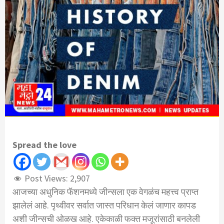
Spread the love
Post Views:
2,907
आजच्या अधुनिक फॅशनमध्ये जीन्सला एक वेगळंच महत्त्व प्राप्त
झालेलं आहे. पृथ्वीवर सर्वात जास्त परिधान केलं जाणार कापड
अशी जीन्सची ओळख आहे. एकेकाळी फक्त मजूरांसाठी बनलेली