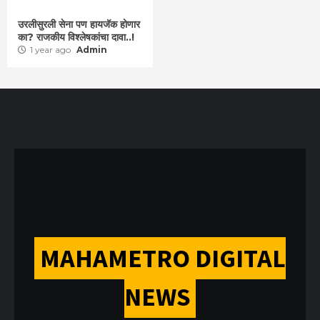
उरलीसुरली सेना पण हायजॅक होणार
का? राजकीय विश्लेषकांचा दावा..!
1 year ago
Admin
MAHAMETRO DIGITAL
NEWS