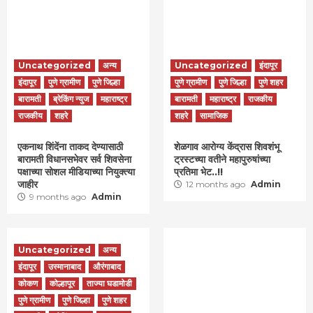
Uncategorized
अन्य
Uncategorized
इंदापूर
इंदापूर
पुणे ग्रामीण
पुणे जिल्हा
पुणे ग्रामीण
पुणे जिल्हा
पुणे शहर
बारामती
ब्रेकिंग न्युज
महाराष्ट्र
बारामती
महाराष्ट्र
राजकीय
राजकीय
शहरे
शहरे
सामाजिक
एकनाथ शिंदेंना ताकद देण्यासाठी
शेळगाव आरोग्य केंद्रास शिवशंभू
बारामती विधानसभेवर सर्व शिवसेना
ट्रस्टच्या वतीने महापुरुषांच्या
पक्षाच्या सोशल मीडियाच्या नियुक्त्या
प्रतिमा भेट..!!
जाहीर
12 months ago
Admin
9 months ago
Admin
Uncategorized
अन्य
इंदापूर
उस्मानाबाद
औरंगाबाद
कोकण
कोल्हापूर
ताज्या घडामोडी
पुणे ग्रामीण
पुणे जिल्हा
पुणे शहर