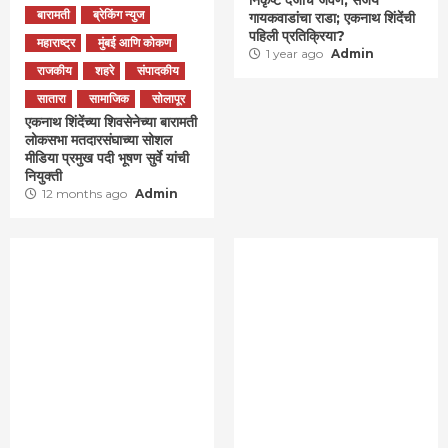
निकृष्ट दर्जाचं जेवण, संजय
बारामती
ब्रेकिंग न्युज
गायकवाडांचा राडा; एकनाथ शिंदेंची
पहिली प्रतिक्रिया?
महाराष्ट्र
मुंबई आणि कोकण
1 year ago
Admin
राजकीय
शहरे
संपादकीय
सातारा
सामाजिक
सोलापूर
एकनाथ शिंदेंच्या शिवसेनेच्या बारामती
लोकसभा मतदारसंघाच्या सोशल
मीडिया प्रमुख पदी भूषण सुर्वे यांची
नियुक्ती
12 months ago
Admin