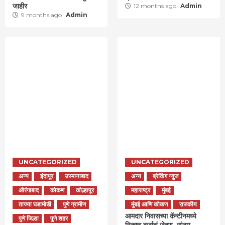
जाहीर
12 months ago
Admin
9 months ago
Admin
UNCATEGORIZED
UNCATEGORIZED
अन्य
इंदापूर
उस्मानाबाद
अन्य
ब्रेकिंग न्युज
औरंगाबाद
कोकण
कोल्हापूर
महाराष्ट्र
मुंबई
ताज्या घडामोडी
पुणे ग्रामीण
मुंबई आणि कोकण
राजकीय
आमदार निवासच्या कॅन्टीनमध्ये
पुणे जिल्हा
पुणे शहर