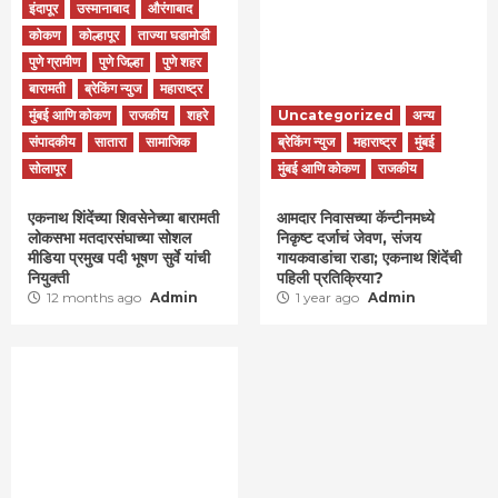
इंदापूर
उस्मानाबाद
औरंगाबाद
कोकण
कोल्हापूर
ताज्या घडामोडी
पुणे ग्रामीण
पुणे जिल्हा
पुणे शहर
बारामती
ब्रेकिंग न्युज
महाराष्ट्र
मुंबई आणि कोकण
राजकीय
शहरे
Uncategorized
अन्य
संपादकीय
सातारा
सामाजिक
ब्रेकिंग न्युज
महाराष्ट्र
मुंबई
सोलापूर
मुंबई आणि कोकण
राजकीय
एकनाथ शिंदेंच्या शिवसेनेच्या बारामती
आमदार निवासच्या कॅन्टीनमध्ये
लोकसभा मतदारसंघाच्या सोशल
निकृष्ट दर्जाचं जेवण, संजय
मीडिया प्रमुख पदी भूषण सुर्वे यांची
गायकवाडांचा राडा; एकनाथ शिंदेंची
नियुक्ती
पहिली प्रतिक्रिया?
12 months ago
Admin
1 year ago
Admin