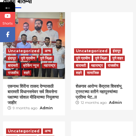
ताज्या बातम्या
←
Shorts
Uncategorized
अन्य
Uncategorized
इंदापूर
इंदापूर
पुणे ग्रामीण
पुणे जिल्हा
पुणे ग्रामीण
पुणे जिल्हा
पुणे शहर
बारामती
ब्रेकिंग न्युज
महाराष्ट्र
बारामती
महाराष्ट्र
राजकीय
राजकीय
शहरे
शहरे
सामाजिक
एकनाथ शिंदेंना ताकद देण्यासाठी
शेळगाव आरोग्य केंद्रास शिवशंभू
बारामती विधानसभेवर सर्व शिवसेना
ट्रस्टच्या वतीने महापुरुषांच्या
पक्षाच्या सोशल मीडियाच्या नियुक्त्या
प्रतिमा भेट..!!
जाहीर
12 months ago
Admin
9 months ago
Admin
Uncategorized
अन्य