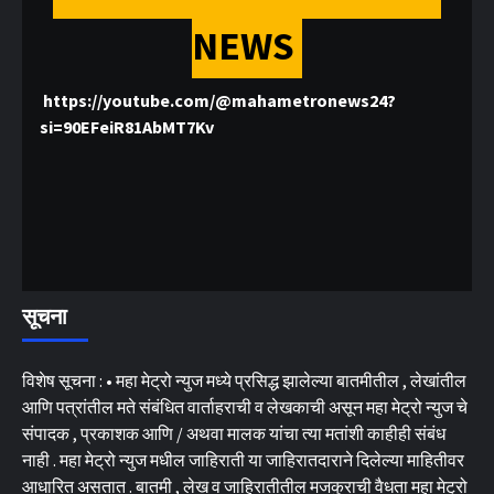
NEWS
https://youtube.com/@mahametronews24?
si=90EFeiR81AbMT7Kv
सूचना
विशेष सूचना : • महा मेट्रो न्युज मध्ये प्रसिद्ध झालेल्या बातमीतील , लेखांतील
आणि पत्रांतील मते संबंधित वार्ताहराची व लेखकाची असून महा मेट्रो न्युज चे
संपादक , प्रकाशक आणि / अथवा मालक यांचा त्या मतांशी काहीही संबंध
नाही . महा मेट्रो न्युज मधील जाहिराती या जाहिरातदाराने दिलेल्या माहितीवर
आधारित असतात . बातमी , लेख व जाहिरातीतील मजकुराची वैधता महा मेट्रो