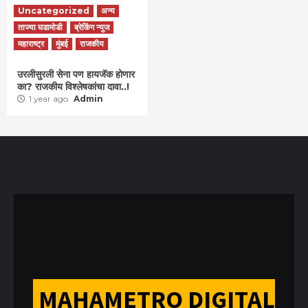
Uncategorized
अन्य
ताज्या घडामोडी
ब्रेकिंग न्युज
महाराष्ट्र
मुंबई
राजकीय
उरलीसुरली सेना पण हायजॅक होणार
का? राजकीय विश्लेषकांचा दावा..!
1 year ago
Admin
MAHAMETRO DIGITAL