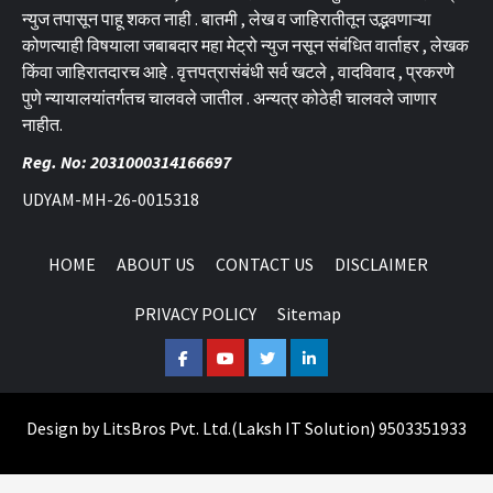
न्युज तपासून पाहू शकत नाही . बातमी , लेख व जाहिरातीतून उद्भवणाऱ्या
कोणत्याही विषयाला जबाबदार महा मेट्रो न्युज नसून संबंधित वार्ताहर , लेखक
किंवा जाहिरातदारच आहे . वृत्तपत्रासंबंधी सर्व खटले , वादविवाद , प्रकरणे
पुणे न्यायालयांतर्गतच चालवले जातील . अन्यत्र कोठेही चालवले जाणार
नाहीत.
Reg. No: 2031000314166697
UDYAM-MH-26-0015318
HOME
ABOUT US
CONTACT US
DISCLAIMER
PRIVACY POLICY
Sitemap
Facebook
Youtube
Twitter
Linkedin
Design by
LitsBros Pvt. Ltd.
(
Laksh IT Solution
) 9503351933