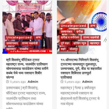
Uncategorized
अन्य
उस्मानाबाद
क्रीडा
Uncategorized
अन्य
क्रीडा व मनोरंजन
ताज्या घडामोडी
उस्मानाबाद
ताज्या घडामोडी
पुणे शहर
ब्रेकिंग न्युज
महाराष्ट्र
महाराष्ट्र
राजकीय
शहरे
सोलापूर
श्री शिवशंभू चॅरिटेबल ट्रस्ट
१५ ऑगस्टच्या निमित्ताने शिवशंभू
महाराष्ट्र राज्य, जलमंदीर प्रतिष्ठान
ट्रस्टच्या माध्यमातून तुळजापूर,
सोमनाथभाऊ फाउंडेशन यांच्या वतीने
उस्मानाबाद, पुणे, बीड या शहरातील
कळंब येथे भव्य रक्तदान शिबीर
रक्तदान शिबिरास उत्स्फुर्त
संपन्न!
प्रतिसाद!
5 years ago
Admin
5 years ago
Admin
उस्मानाबाद | श्री शिवशंभू
महाराष्ट्र | गेल्या ३ वर्षांपासून
चॅरिटेबल ट्रस्ट महाराष्ट्र राज्य,
महाराष्ट्रामध्ये रक्तदान या
जलमंदीर प्रतिष्ठान तथा
क्षेत्रामध्ये श्री शिवशंभू ट्रस्ट चे
सोमनाथभाऊ फाउंडेशन यांच्या
नाव मोठ्या