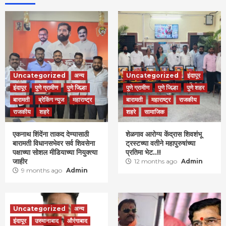
Uncategorized
अन्य
Uncategorized
इंदापूर
इंदापूर
पुणे ग्रामीण
पुणे जिल्हा
पुणे ग्रामीण
पुणे जिल्हा
पुणे शहर
बारामती
ब्रेकिंग न्युज
महाराष्ट्र
बारामती
महाराष्ट्र
राजकीय
राजकीय
शहरे
शहरे
सामाजिक
एकनाथ शिंदेंना ताकद देण्यासाठी
शेळगाव आरोग्य केंद्रास शिवशंभू
बारामती विधानसभेवर सर्व शिवसेना
ट्रस्टच्या वतीने महापुरुषांच्या
पक्षाच्या सोशल मीडियाच्या नियुक्त्या
प्रतिमा भेट..!!
जाहीर
12 months ago
Admin
9 months ago
Admin
Uncategorized
अन्य
इंदापूर
उस्मानाबाद
औरंगाबाद