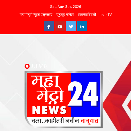
Skip
Sat. Aug 8th, 2026
to
महा मेट्रो न्युज पत्रकार
युट्युब चॅनेल
आमच्याविषयी
Live TV
content
Facebook
Youtube
Twitter
Linkedin