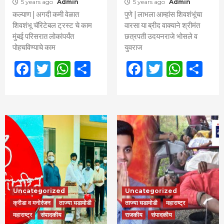
5 years ago
Admin
5 years ago
Admin
कल्याण | अगदी कमी वेळात
पुणे | लाभला आम्हांस शिवशंभूंचा
शिवशंभू चॅरिटेबल ट्रस्ट चे काम
वारसा या ब्रीद वाक्याने श्रीमंत
मुंबई परिसरात लोकांपर्यंत
छत्रपती उदयनराजे भोसले व
पोहचविण्याचे काम
युवराज
Facebook
Twitter
WhatsApp
Share
Facebook
Twitter
What
Sh
Uncategorized
Uncategorized
क्रीडा व मनोरंजन
ताज्या घडामोडी
ताज्या घडामोडी
महाराष्ट्र
महाराष्ट्र
संपादकीय
राजकीय
संपादकीय