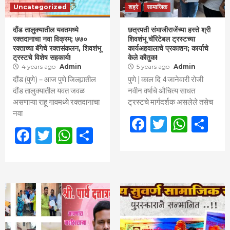
Uncategorized
शहरे
सामाजिक
दौंड तालुक्यातील यवतमध्ये
छत्रपती संभाजीराजेंच्या हस्ते श्री
रक्तदानाचा नवा विक्रम; ७७०
शिवशंभू चॅरिटेबल ट्रस्टच्या
रक्ताच्या बॅगेचे रक्तसंकलन, शिवशंभू
कार्यअहवालाचे प्रकाशन; कार्याचे
ट्रस्टचे विशेष सहकार्य!
केले कौतुक!
4 years ago
Admin
5 years ago
Admin
दौंड (पुणे) – आज पुणे जिल्ह्यातील
पुणे | काल दि 4 जानेवारी रोजी
दौंड तालुक्यातील यवत जवळ
नवीन वर्षाचे औचित्य साधत
असणाऱ्या राहू गावमध्ये रक्तदानाचा
ट्रस्टचे मार्गदर्शक असलेले तसेच
नवा
Facebook
Twitter
What
Sh
Facebook
Twitter
WhatsApp
Share