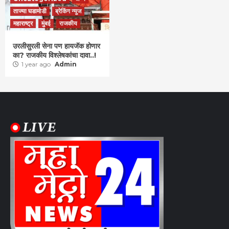
ताज्या घडामोडी
ब्रेकिंग न्युज
महाराष्ट्र
मुंबई
राजकीय
उरलीसुरली सेना पण हायजॅक होणार
का? राजकीय विश्लेषकांचा दावा..!
1 year ago
Admin