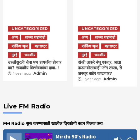
UNCATEGORIZED
UNCATEGORIZED
अन्य
ताज्या घडामोडी
अन्य
ताज्या घडामोडी
ब्रेकिंग न्युज
महाराष्ट्र
ब्रेकिंग न्युज
महाराष्ट्र
मुंबई
राजकीय
मुंबई
राजकीय
उरलीसुरली सेना पण हायजॅक होणार
दोन्ही ठाकरे बंधू एकत्र, आता
का? राजकीय विश्लेषकांचा दावा..!
फडणवीसांचाही प्लॅन ठरला, ते
अस्त्र बाहेर काढणार?
1 year ago
Admin
1 year ago
Admin
Live FM Radio
FM Radio सुरू करण्यासाठी खालील त्रिकोणी बटन क्लिक करा
Mirchi 90's Radio