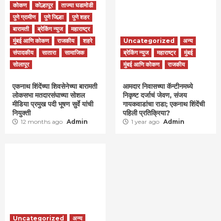
कोकण
कोल्हापूर
ताज्या घडामोडी
पुणे ग्रामीण
पुणे जिल्हा
पुणे शहर
बारामती
ब्रेकिंग न्युज
महाराष्ट्र
मुंबई आणि कोकण
राजकीय
शहरे
Uncategorized
अन्य
संपादकीय
सातारा
सामाजिक
ब्रेकिंग न्युज
महाराष्ट्र
मुंबई
सोलापूर
मुंबई आणि कोकण
राजकीय
एकनाथ शिंदेंच्या शिवसेनेच्या बारामती
आमदार निवासच्या कॅन्टीनमध्ये
लोकसभा मतदारसंघाच्या सोशल
निकृष्ट दर्जाचं जेवण, संजय
मीडिया प्रमुख पदी भूषण सुर्वे यांची
गायकवाडांचा राडा; एकनाथ शिंदेंची
नियुक्ती
पहिली प्रतिक्रिया?
12 months ago
Admin
1 year ago
Admin
Uncategorized
अन्य