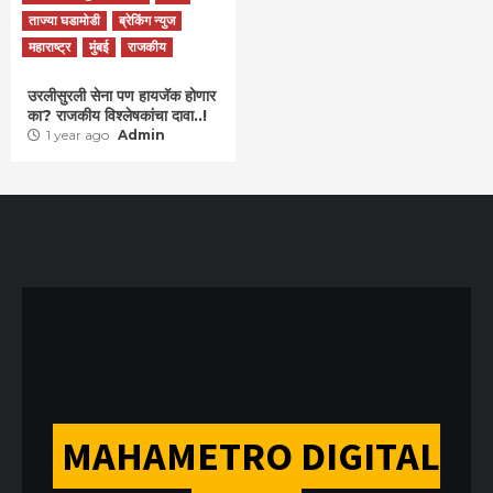
ताज्या घडामोडी
ब्रेकिंग न्युज
महाराष्ट्र
मुंबई
राजकीय
उरलीसुरली सेना पण हायजॅक होणार
का? राजकीय विश्लेषकांचा दावा..!
1 year ago
Admin
MAHAMETRO DIGITAL