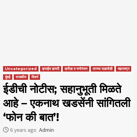
Uncategorized
क्राईम डायरी
क्रीडा व मनोरंजन
ताज्या घडामोडी
महाराष्ट्र
मुंबई
राजकीय
विदर्भ
ईडीची नोटीस; सहानुभूती मिळते
आहे – एकनाथ खडसेंनी सांगितली
‘फोन की बात’!
6 years ago
Admin