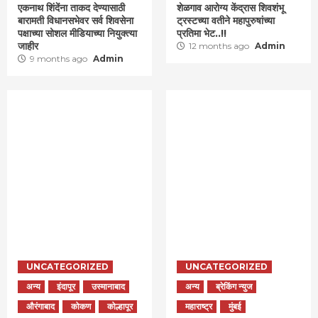
एकनाथ शिंदेंना ताकद देण्यासाठी
शेळगाव आरोग्य केंद्रास शिवशंभू
बारामती विधानसभेवर सर्व शिवसेना
ट्रस्टच्या वतीने महापुरुषांच्या
पक्षाच्या सोशल मीडियाच्या नियुक्त्या
प्रतिमा भेट..!!
जाहीर
12 months ago
Admin
9 months ago
Admin
UNCATEGORIZED
UNCATEGORIZED
अन्य
इंदापूर
उस्मानाबाद
अन्य
ब्रेकिंग न्युज
औरंगाबाद
कोकण
कोल्हापूर
महाराष्ट्र
मुंबई