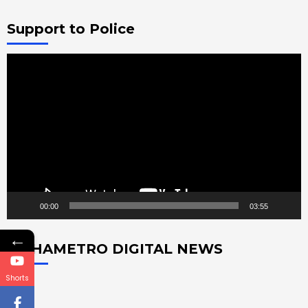
Support to Police
Video
Player
00:00
03:55
←
MAHAMETRO DIGITAL NEWS
Shorts