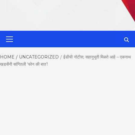
MahaMetroN
Primary
Menu
Best News
HOME
UNCATEGORIZED
ईडीची नोटीस; सहानुभूती मिळते आहे – एकनाथ
खडसेंनी सांगितली ‘फोन की बात’!
Website in P