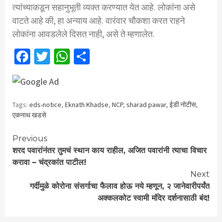
त्यांच्याकडून सहानुभूती व्यक्त करण्यात येत आहे. लोकांना असे
वाटते आहे की, हा अन्याय आहे. वारंवार चौकशा करत राहने
लोकांना आवडलेले दिसत नाही, असे ते म्हणालेत.
Facebook
Twitter
WhatsApp
Share
Tags:
eds-notice
,
Eknath Khadse
,
NCP
,
sharad pawar
,
ईडी नोटीस
,
एकनाथ खडसे
Continue
Previous
शरद पवारांनंतर तुमचं स्थान काय राहील, अजित पवारांनी त्याचा विचार
Reading
करावा – चंद्रकांत पाटील!
Next
गर्दीमुळे कोरोना संसर्गाचा फैलाव होऊ नये म्हणून, २ जानेवारीपर्यंत
अक्कलकोट स्वामी मंदिर दर्शनासाठी बंद!