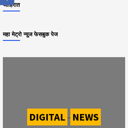
जाहिरात
महा मेट्रो न्युज फेसबुक पेज
DIGITAL
-
NEWS