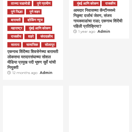
ताज्या घडामोडी
पुणे ग्रामीण
मुंबई आणि कोकण
राजकीय
आमदार निवासच्या कॅन्टीनमध्ये
पुणे जिल्हा
पुणे शहर
निकृष्ट दर्जाचं जेवण, संजय
बारामती
ब्रेकिंग न्युज
गायकवाडांचा राडा; एकनाथ शिंदेंची
पहिली प्रतिक्रिया?
महाराष्ट्र
मुंबई आणि कोकण
1 year ago
Admin
राजकीय
शहरे
संपादकीय
सातारा
सामाजिक
सोलापूर
एकनाथ शिंदेंच्या शिवसेनेच्या बारामती
लोकसभा मतदारसंघाच्या सोशल
मीडिया प्रमुख पदी भूषण सुर्वे यांची
नियुक्ती
12 months ago
Admin