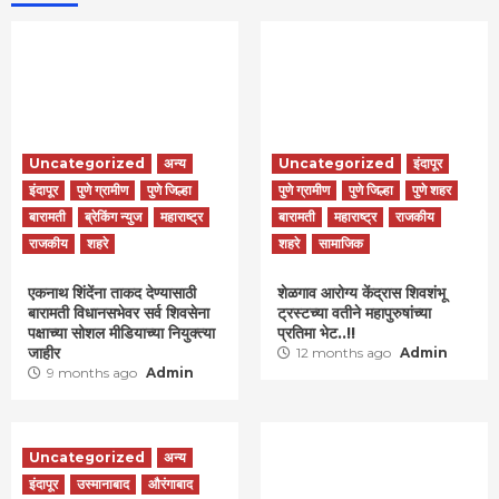
Uncategorized
अन्य
Uncategorized
इंदापूर
इंदापूर
पुणे ग्रामीण
पुणे जिल्हा
पुणे ग्रामीण
पुणे जिल्हा
पुणे शहर
बारामती
ब्रेकिंग न्युज
महाराष्ट्र
बारामती
महाराष्ट्र
राजकीय
राजकीय
शहरे
शहरे
सामाजिक
एकनाथ शिंदेंना ताकद देण्यासाठी
शेळगाव आरोग्य केंद्रास शिवशंभू
बारामती विधानसभेवर सर्व शिवसेना
ट्रस्टच्या वतीने महापुरुषांच्या
पक्षाच्या सोशल मीडियाच्या नियुक्त्या
प्रतिमा भेट..!!
जाहीर
12 months ago
Admin
9 months ago
Admin
Uncategorized
अन्य
इंदापूर
उस्मानाबाद
औरंगाबाद