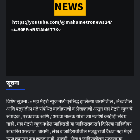
NEWS
https://youtube.com/@mahametronews24?
si=90EFeiR81AbMT7Kv
सूचना
विशेष सूचना : • महा मेट्रो न्युज मध्ये प्रसिद्ध झालेल्या बातमीतील , लेखांतील
आणि पत्रांतील मते संबंधित वार्ताहराची व लेखकाची असून महा मेट्रो न्युज चे
संपादक , प्रकाशक आणि / अथवा मालक यांचा त्या मतांशी काहीही संबंध
नाही . महा मेट्रो न्युज मधील जाहिराती या जाहिरातदाराने दिलेल्या माहितीवर
आधारित असतात . बातमी , लेख व जाहिरातीतील मजकुराची वैधता महा मेट्रो
न्युज तपासून पाहू शकत नाही . बातमी , लेख व जाहिरातीतून उद्भवणाऱ्या