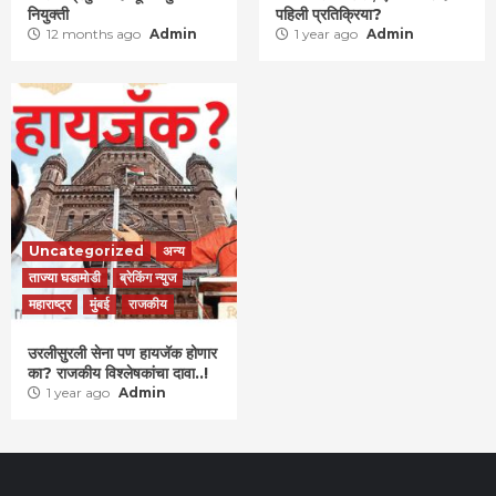
नियुक्ती
पहिली प्रतिक्रिया?
12 months ago
Admin
1 year ago
Admin
Uncategorized
अन्य
ताज्या घडामोडी
ब्रेकिंग न्युज
महाराष्ट्र
मुंबई
राजकीय
उरलीसुरली सेना पण हायजॅक होणार
का? राजकीय विश्लेषकांचा दावा..!
1 year ago
Admin