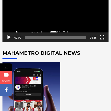
00:00
03:55
MAHAMETRO DIGITAL NEWS
←
Shorts