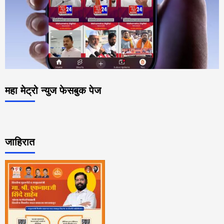
महा मेट्रो न्युज फेसबुक पेज
जाहिरात