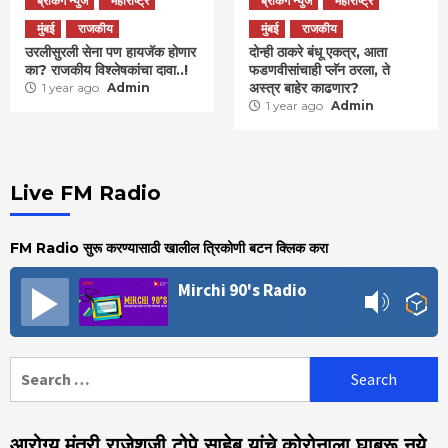
ब्रेकिंग न्युज
महाराष्ट्र
ब्रेकिंग न्युज
महाराष्ट्र
मुंबई
राजकीय
मुंबई
राजकीय
उरलीसुरली सेना पण हायजॅक होणार
दोन्ही ठाकरे बंधू एकत्र, आता
का? राजकीय विश्लेषकांचा दावा..!
फडणवीसांचाही प्लॅन ठरला, ते
अस्त्र बाहेर काढणार?
1 year ago
Admin
1 year ago
Admin
Live FM Radio
FM Radio सुरू करण्यासाठी खालील त्रिकोणी बटन क्लिक करा
Mirchi 90's Radio
Search
for:
आरोग्य मंत्री राजेशजी टोपे साहेब यांचे कोरोनाला घाबरू नये