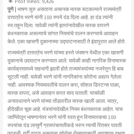
Post Views:
9,426
पुणे |
भाषण सुरु असताना अचानक मास्क सटकल्याने राज्यमंत्री
दत्तात्रेय भरणे यांनी 100 रुपये दंड दिला आहे. हा दंड त्यांनी
स्व:तहून दिला. यावेळी त्यांनी इतरांनादेखील मास्क वापरणे
बंधनकारक असल्याचे सांगत नियमांचे पालन करण्याचे आवाहन
केले. एका खासगी दुकानाच्या उद्घाटनासाठी ते इंदापुरात आले होते.
राज्यमंत्री दत्तात्रेय भरणे यांच्या हस्ते जंक्शन येथील एका खासगी
दुकानाचे उदघाटन करण्यात आले. यावेळी काही नागरिक विनामास्क
कार्यक्रमामध्ये सहभागी झाली होते.राज्यमंत्र्यांच्या नजरेतुन हि बाब
सुटली नाही. यावेळी भरणे यांनी नागरिकांना कोरोना अद्याप गेलेला
नाही. आवश्यक नियमावलीचे पालन करा, सोशल डिस्टन्स पाळा,
मास्क वापरा, असे आवाहन करत साद घातली. याचवेळी
अनावधानाने भरणे यांच्या तोंडावरील मास्क खाली आला. मात्र,
हीदेखील चूक आहे. मंत्र्यांनादेखील नियम बंधनकारक आहेत. याच
जाणिवेतून भाषणानंतर भरणे यांनी स्वत:हून विनामास्कचा 100
रुपयांचा दंड लासुर्णे ग्रामपंचायतीकडे भरुन त्याची रितसर पावती
फाडली. गर्दी वाढत असताना कोरोना रोखण्यासाठी आवश्यक दक्षता