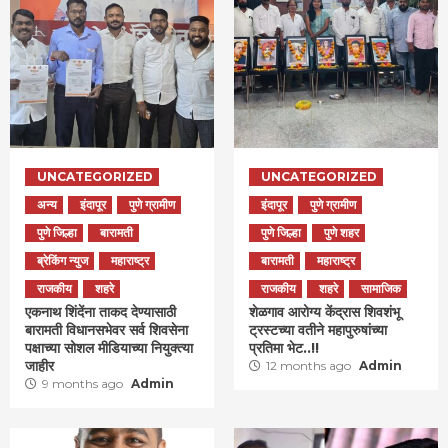
UNCATEGORIZED
UNCATEGORIZED
अन्य
इंदापूर
पुणे ग्रामीण
इंदापूर
पुणे ग्रामीण
पुणे जिल्हा
बारामती
पुणे जिल्हा
पुणे शहर
ब्रेकिंग न्युज
महाराष्ट्र
बारामती
महाराष्ट्र
राजकीय
शहरे
राजकीय
शहरे
सामाजिक
एकनाथ शिंदेंना ताकद देण्यासाठी
शेळगाव आरोग्य केंद्रास शिवशंभू
बारामती विधानसभेवर सर्व शिवसेना
ट्रस्टच्या वतीने महापुरुषांच्या
पक्षाच्या सोशल मीडियाच्या नियुक्त्या
प्रतिमा भेट..!!
जाहीर
12 months ago
Admin
9 months ago
Admin