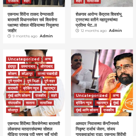
राजकीय
शहरे
शहरे
सामाजिक
एकनाथ शिंदेंना ताकद देण्यासाठी
शेळगाव आरोग्य केंद्रास शिवशंभू
बारामती विधानसभेवर सर्व शिवसेना
ट्रस्टच्या वतीने महापुरुषांच्या
पक्षाच्या सोशल मीडियाच्या नियुक्त्या
प्रतिमा भेट..!!
जाहीर
12 months ago
Admin
9 months ago
Admin
Uncategorized
अन्य
इंदापूर
उस्मानाबाद
औरंगाबाद
कोकण
कोल्हापूर
ताज्या घडामोडी
पुणे ग्रामीण
पुणे जिल्हा
पुणे शहर
बारामती
ब्रेकिंग न्युज
महाराष्ट्र
मुंबई आणि कोकण
राजकीय
शहरे
Uncategorized
अन्य
संपादकीय
सातारा
सामाजिक
ब्रेकिंग न्युज
महाराष्ट्र
मुंबई
सोलापूर
मुंबई आणि कोकण
राजकीय
एकनाथ शिंदेंच्या शिवसेनेच्या बारामती
आमदार निवासच्या कॅन्टीनमध्ये
लोकसभा मतदारसंघाच्या सोशल
निकृष्ट दर्जाचं जेवण, संजय
मीडिया प्रमुख पदी भूषण सुर्वे यांची
गायकवाडांचा राडा; एकनाथ शिंदेंची