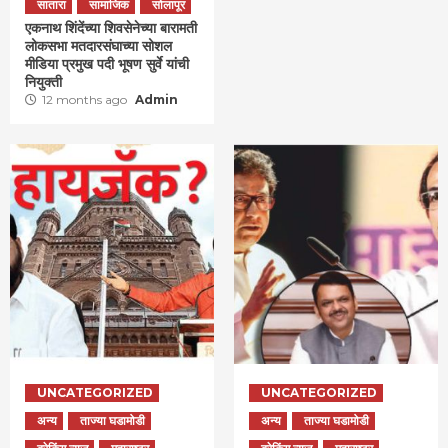
सातारा
सामाजिक
सोलापूर
एकनाथ शिंदेंच्या शिवसेनेच्या बारामती
लोकसभा मतदारसंघाच्या सोशल
मीडिया प्रमुख पदी भूषण सुर्वे यांची
नियुक्ती
12 months ago
Admin
UNCATEGORIZED
UNCATEGORIZED
अन्य
ताज्या घडामोडी
अन्य
ताज्या घडामोडी