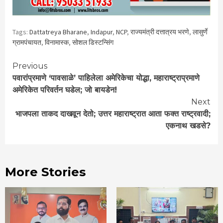
Tags:
Dattatreya Bharane
,
Indapur
,
NCP
,
राज्यमंत्री दत्तात्रय भरणे
,
लासुर्णे
ग्रामपंचायत
,
विनामास्क
,
सोशल डिस्‍टन्सिंग
Continue
Previous
पवारांप्रमाणे ‘पावसाळे’ पाहिलेला अमेरिकेचा योद्धा, महाराष्ट्राप्रमाणे
Reading
अमेरिकेत परिवर्तन घडेल; जो बायडेन!
Next
भाजपला ताकद दाखवून देतो; उत्तर महाराष्ट्रात आता फक्त राष्ट्रवादी;
एकनाथ खडसे?
More Stories