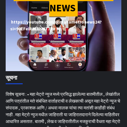
NEWS
https://youtube.com/@mahametronews24?
si=90EFeiR81AbMT7Kv
सूचना
विशेष सूचना : • महा मेट्रो न्युज मध्ये प्रसिद्ध झालेल्या बातमीतील , लेखांतील
आणि पत्रांतील मते संबंधित वार्ताहराची व लेखकाची असून महा मेट्रो न्युज चे
संपादक , प्रकाशक आणि / अथवा मालक यांचा त्या मतांशी काहीही संबंध
नाही . महा मेट्रो न्युज मधील जाहिराती या जाहिरातदाराने दिलेल्या माहितीवर
आधारित असतात . बातमी , लेख व जाहिरातीतील मजकुराची वैधता महा मेट्रो