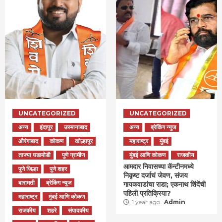
UNCATEGORIZED
UNCATEGORIZED
अन्य
इंदापूर
उस्मानाबाद
अन्य
ब्रेकिंग न्युज
औरंगाबाद
कोकण
कोल्हापूर
महाराष्ट्र
मुंबई
ताज्या घडामोडी
पुणे ग्रामीण
मुंबई आणि कोकण
राजकीय
आमदार निवासच्या कॅन्टीनमध्ये
पुणे जिल्हा
पुणे शहर
निकृष्ट दर्जाचं जेवण, संजय
बारामती
ब्रेकिंग न्युज
गायकवाडांचा राडा; एकनाथ शिंदेंची
पहिली प्रतिक्रिया?
महाराष्ट्र
मुंबई आणि कोकण
1 year ago
Admin
राजकीय
शहरे
संपादकीय