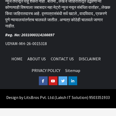
न्युज तपासून पाहू शकत नाही . बातमी , लेख व जाहिरातीतून उद्भवणाऱ्या
कोणत्याही विषयाला जबाबदार महा मेट्रो न्युज नसून संबंधित वार्ताहर , लेखक
किंवा जाहिरातदारच आहे . वृत्तपत्रासंबंधी सर्व खटले , वादविवाद , प्रकरणे
पुणे न्यायालयांतर्गतच चालवले जातील . अन्यत्र कोठेही चालवले जाणार
नाहीत.
Reg. No: 2031000314166697
UDYAM-MH-26-0015318
HOME
ABOUT US
CONTACT US
DISCLAIMER
PRIVACY POLICY
Sitemap
Facebook
Youtube
Twitter
Linkedin
Design by
LitsBros Pvt. Ltd.
(
Laksh IT Solution
) 9503351933