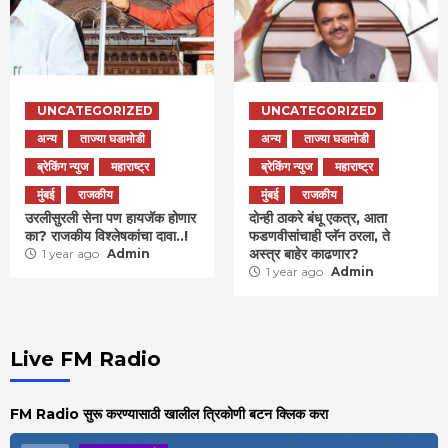
UNCATEGORIZED
UNCATEGORIZED
अन्य
ताज्या घडामोडी
अन्य
ताज्या घडामोडी
ब्रेकिंग न्युज
महाराष्ट्र
ब्रेकिंग न्युज
महाराष्ट्र
मुंबई
राजकीय
मुंबई
राजकीय
उरलीसुरली सेना पण हायजॅक होणार
दोन्ही ठाकरे बंधू एकत्र, आता
का? राजकीय विश्लेषकांचा दावा..!
फडणवीसांचाही प्लॅन ठरला, ते
अस्त्र बाहेर काढणार?
1 year ago
Admin
1 year ago
Admin
Live FM Radio
FM Radio सुरू करण्यासाठी खालील त्रिकोणी बटन क्लिक करा