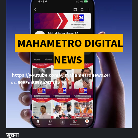
MAHAMETRO DIGITAL
NEWS
https://youtube.com/@mahametronews24?
si=90EFeiR81AbMT7Kv
सूचना