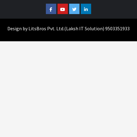
Facebook
Youtube
Twitter
Linkedin
Design by
LitsBros Pvt. Ltd.
(
Laksh IT Solution
) 9503351933