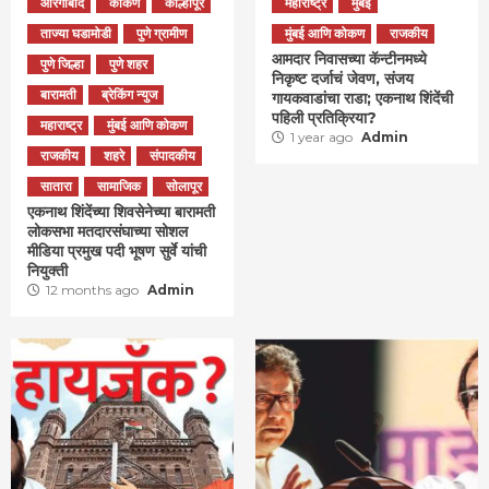
औरंगाबाद
कोकण
कोल्हापूर
महाराष्ट्र
मुंबई
ताज्या घडामोडी
पुणे ग्रामीण
मुंबई आणि कोकण
राजकीय
आमदार निवासच्या कॅन्टीनमध्ये
पुणे जिल्हा
पुणे शहर
निकृष्ट दर्जाचं जेवण, संजय
बारामती
ब्रेकिंग न्युज
गायकवाडांचा राडा; एकनाथ शिंदेंची
पहिली प्रतिक्रिया?
महाराष्ट्र
मुंबई आणि कोकण
1 year ago
Admin
राजकीय
शहरे
संपादकीय
सातारा
सामाजिक
सोलापूर
एकनाथ शिंदेंच्या शिवसेनेच्या बारामती
लोकसभा मतदारसंघाच्या सोशल
मीडिया प्रमुख पदी भूषण सुर्वे यांची
नियुक्ती
12 months ago
Admin