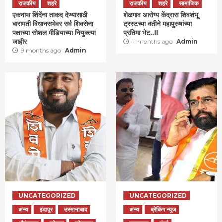
राजकीय
शहरे
राजकीय
शहरे
सामाजिक
एकनाथ शिंदेंना ताकद देण्यासाठी
शेळगाव आरोग्य केंद्रास शिवशंभू
बारामती विधानसभेवर सर्व शिवसेना
ट्रस्टच्या वतीने महापुरुषांच्या
पक्षाच्या सोशल मीडियाच्या नियुक्त्या
प्रतिमा भेट..!!
जाहीर
11 months ago
Admin
9 months ago
Admin
UNCATEGORIZED
UNCATEGORIZED
अन्य
इंदापूर
उस्मानाबाद
अन्य
ब्रेकिंग न्युज