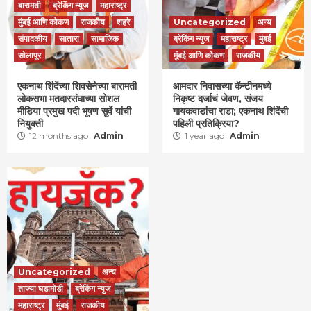
बारामती
ब्रेकिंग न्युज
महाराष्ट्र
मुंबई आणि कोकण
राजकीय
शहरे
Uncategorized
अन्य
संपादकीय
सातारा
सामाजिक
ब्रेकिंग न्युज
महाराष्ट्र
मुंबई
सोलापूर
मुंबई आणि कोकण
राजकीय
एकनाथ शिंदेंच्या शिवसेनेच्या बारामती
आमदार निवासच्या कॅन्टीनमध्ये
लोकसभा मतदारसंघाच्या सोशल
निकृष्ट दर्जाचं जेवण, संजय
मीडिया प्रमुख पदी भूषण सुर्वे यांची
गायकवाडांचा राडा; एकनाथ शिंदेंची
नियुक्ती
पहिली प्रतिक्रिया?
12 months ago
Admin
1 year ago
Admin
Uncategorized
अन्य
ताज्या घडामोडी
ब्रेकिंग न्युज
महाराष्ट्र
मुंबई
राजकीय