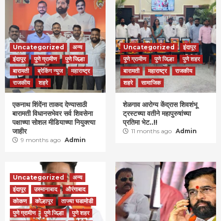
Uncategorized
अन्य
Uncategorized
इंदापूर
इंदापूर
पुणे ग्रामीण
पुणे जिल्हा
पुणे ग्रामीण
पुणे जिल्हा
पुणे शहर
बारामती
ब्रेकिंग न्युज
महाराष्ट्र
बारामती
महाराष्ट्र
राजकीय
राजकीय
शहरे
शहरे
सामाजिक
एकनाथ शिंदेंना ताकद देण्यासाठी
शेळगाव आरोग्य केंद्रास शिवशंभू
बारामती विधानसभेवर सर्व शिवसेना
ट्रस्टच्या वतीने महापुरुषांच्या
पक्षाच्या सोशल मीडियाच्या नियुक्त्या
प्रतिमा भेट..!!
जाहीर
11 months ago
Admin
9 months ago
Admin
Uncategorized
अन्य
इंदापूर
उस्मानाबाद
औरंगाबाद
कोकण
कोल्हापूर
ताज्या घडामोडी
पुणे ग्रामीण
पुणे जिल्हा
पुणे शहर