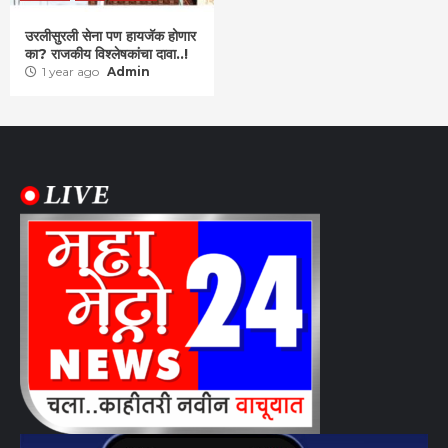
उरलीसुरली सेना पण हायजॅक होणार
का? राजकीय विश्लेषकांचा दावा..!
1 year ago
Admin