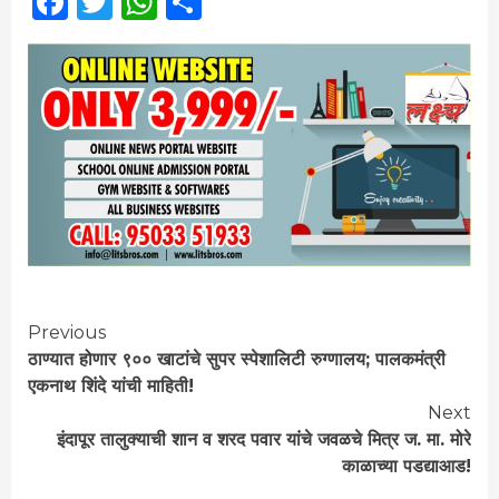
Facebook
Twitter
WhatsApp
Share
Continue
Previous
ठाण्यात होणार ९०० खाटांचे सुपर स्पेशालिटी रुग्णालय; पालकमंत्री
Reading
एकनाथ शिंदे यांची माहिती!
Next
इंदापूर तालुक्याची शान व शरद पवार यांचे जवळचे मित्र ज. मा. मोरे
काळाच्या पडद्याआड!