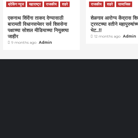
ब्रेकिंग न्युज
महाराष्ट्र
राजकीय
शहरे
राजकीय
शहरे
सामाजिक
एकनाथ शिंदेंना ताकद देण्यासाठी
शेळगाव आरोग्य केंद्रास शि
बारामती विधानसभेवर सर्व शिवसेना
ट्रस्टच्या वतीने महापुरुषांच्
पक्षाच्या सोशल मीडियाच्या नियुक्त्या
भेट..!!
जाहीर
12 months ago
Admin
9 months ago
Admin