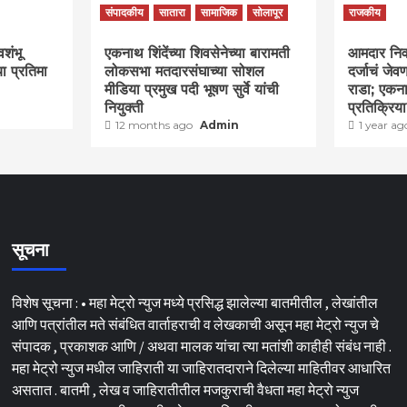
संपादकीय
सातारा
सामाजिक
सोलापूर
राजकीय
वशंभू
एकनाथ शिंदेंच्या शिवसेनेच्या बारामती
आमदार निवास
या प्रतिमा
लोकसभा मतदारसंघाच्या सोशल
दर्जाचं जे
मीडिया प्रमुख पदी भूषण सुर्वे यांची
राडा; एकना
नियुक्ती
प्रतिक्रिय
12 months ago
Admin
1 year a
सूचना
विशेष सूचना : • महा मेट्रो न्युज मध्ये प्रसिद्ध झालेल्या बातमीतील , लेखांतील
आणि पत्रांतील मते संबंधित वार्ताहराची व लेखकाची असून महा मेट्रो न्युज चे
संपादक , प्रकाशक आणि / अथवा मालक यांचा त्या मतांशी काहीही संबंध नाही .
महा मेट्रो न्युज मधील जाहिराती या जाहिरातदाराने दिलेल्या माहितीवर आधारित
असतात . बातमी , लेख व जाहिरातीतील मजकुराची वैधता महा मेट्रो न्युज