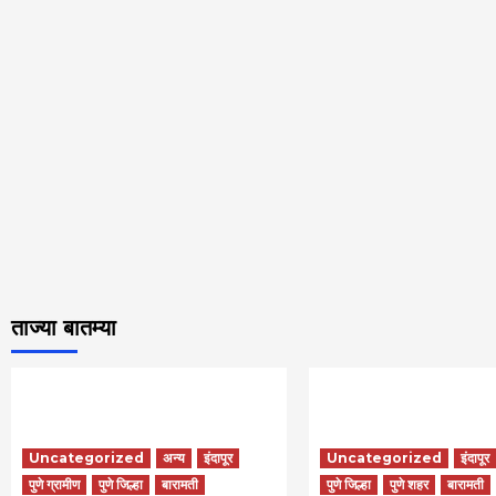
ताज्या बातम्या
Uncategorized
अन्य
इंदापूर
Uncategorized
इंदापूर
पुणे ग्रामीण
पुणे जिल्हा
बारामती
पुणे जिल्हा
पुणे शहर
बारामती