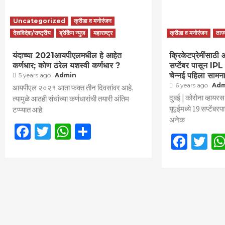
Uncategorized
क्रीडा व मनोरंजन
देशविदेश/राष्ट्रीय
ब्रेकिंग न्युज
महाराष्ट्र
क्रीडा व मनोरंजन
ताज
यंदाच्या 2021आयपीएलमधील हे आहेत
क्रिकेटप्रेमींसाठ
कर्णधार; कोण ठरेल यशस्वी कर्णधार ?
सप्टेंबर पासून IPL 
चेन्नई पहिला सामन
5 years ago
Admin
6 years ago
Ad
आयपीएल २०२१ आता फक्त तीन दिवसांवर आहे.
दुबई | कोरोना व्हायर
त्यामुळे आठही संघांच्या कर्णधारांची तयारी अंतिम
यूएईमध्ये 19 सप्टेंबरप
टप्प्यात आहे.
अनेक
Facebook
Twitter
WhatsApp
Share
Face
Tw