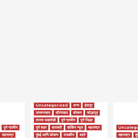
Uncategorized
अन्य
इंदापूर
उस्मानाबाद
औरंगाबाद
कोकण
कोल्हापूर
ताज्या घडामोडी
पुणे ग्रामीण
पुणे जिल्हा
पुणे ग्रामीण
पुणे शहर
बारामती
ब्रेकिंग न्युज
महाराष्ट्र
Uncateg
महाराष्ट्र
मुंबई आणि कोकण
राजकीय
शहरे
महाराष्ट्र
मु