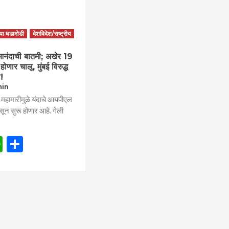
्या घडामोडी
देशविदेश/राष्ट्रीय
ी आनंदाची बातमी; अखेर 19
होणार चालू, मुंबई विरुद्ध
ा!
min
स महामारीमुळे यंदाचे आयपीएल
ासून सुरू होणार आहे. गेली
book
itter
WhatsApp
Share