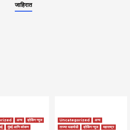
जाहिरात
orized
अन्य
ब्रेकिंग न्युज
Uncategorized
अन्य
ंबई
मुंबई आणि कोकण
ताज्या घडामोडी
ब्रेकिंग न्युज
महाराष्ट्र