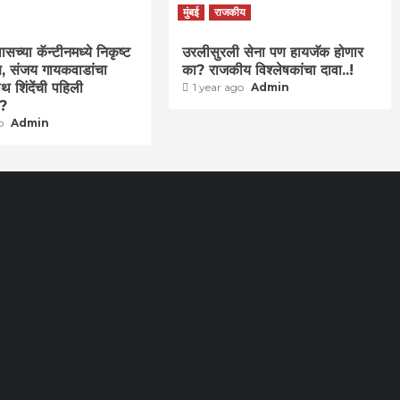
मुंबई
राजकीय
च्या कॅन्टीनमध्ये निकृष्ट
उरलीसुरली सेना पण हायजॅक होणार
वण, संजय गायकवाडांचा
का? राजकीय विश्लेषकांचा दावा..!
थ शिंदेंची पहिली
1 year ago
Admin
ा?
go
Admin