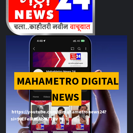
MAHAMETRO DIGITAL
NEWS
https://youtube.com/@mahametronews24?
si=90EFeiR81AbMT7Kv