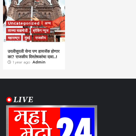
Uncategorized
अन्य
ताज्या घडामोडी
ब्रेकिंग न्युज
महाराष्ट्र
मुंबई
राजकीय
उरलीसुरली सेना पण हायजॅक होणार
का? राजकीय विश्लेषकांचा दावा..!
1 year ago
Admin