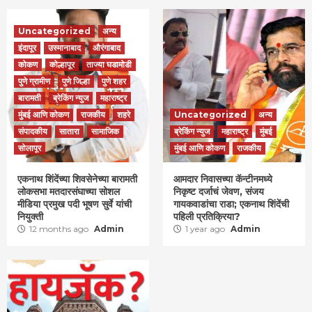
Uncategorized
अन्य
इंदापूर
उस्मानाबाद
औरंगाबाद
कोकण
कोल्हापूर
ताज्या घडामोडी
पुणे ग्रामीण
पुणे जिल्हा
पुणे शहर
बारामती
ब्रेकिंग न्युज
महाराष्ट्र
मुंबई आणि कोकण
राजकीय
शहरे
Uncategorized
अन्य
संपादकीय
सातारा
सामाजिक
ब्रेकिंग न्युज
महाराष्ट्र
मुंबई
सोलापूर
मुंबई आणि कोकण
राजकीय
एकनाथ शिंदेंच्या शिवसेनेच्या बारामती
आमदार निवासच्या कॅन्टीनमध्ये
लोकसभा मतदारसंघाच्या सोशल
निकृष्ट दर्जाचं जेवण, संजय
मीडिया प्रमुख पदी भूषण सुर्वे यांची
गायकवाडांचा राडा; एकनाथ शिंदेंची
नियुक्ती
पहिली प्रतिक्रिया?
12 months ago
Admin
1 year ago
Admin