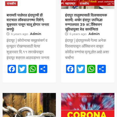
राजकीय
महाराष्ट्र
राजकीय
बारामती पाठोपाठ इंदापुरची ही
इंदापुर तालुक्यासाठी दिलासादायक
वाटचाल लॉकडाउनच्या दिशेने;
बातमी; अखेर इंदापुर उपजिल्हा
शुक्रवार पासून चालू होणार जनता
रुग्णालयात 39 अाँक्सिजन
कर्फ्यु!
सुविधायुक्त बेड कार्यान्वित!
6 years ago
Admin
6 years ago
Admin
इंदापूर | कोरोनाचा समूहसंसर्ग व
इंदापूर | इंदापूरमध्ये गेल्या अनेक
मृत्यूदर रोखण्यासाठी येत्या
दिवसापासून आँक्सिजन वाचून
शुक्रवार दि.११ तारखेपासून
कोवीड रुग्णांचा मृत्यू होत आहे अशा
इंदापूर शहरात आठवडाभर जनता
चर्चांना
Facebook
Twitter
WhatsApp
Share
Facebook
Twitter
What
Sh