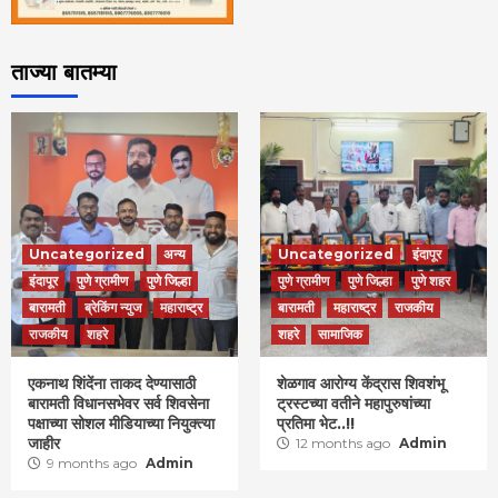
ताज्या बातम्या
Uncategorized
अन्य
Uncategorized
इंदापूर
इंदापूर
पुणे ग्रामीण
पुणे जिल्हा
पुणे ग्रामीण
पुणे जिल्हा
पुणे शहर
बारामती
ब्रेकिंग न्युज
महाराष्ट्र
बारामती
महाराष्ट्र
राजकीय
राजकीय
शहरे
शहरे
सामाजिक
एकनाथ शिंदेंना ताकद देण्यासाठी
शेळगाव आरोग्य केंद्रास शिवशंभू
बारामती विधानसभेवर सर्व शिवसेना
ट्रस्टच्या वतीने महापुरुषांच्या
पक्षाच्या सोशल मीडियाच्या नियुक्त्या
प्रतिमा भेट..!!
जाहीर
12 months ago
Admin
9 months ago
Admin