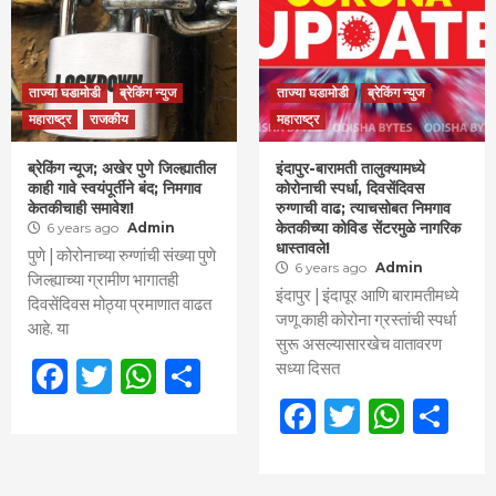
ताज्या घडामोडी
ब्रेकिंग न्युज
ताज्या घडामोडी
ब्रेकिंग न्युज
महाराष्ट्र
राजकीय
महाराष्ट्र
ब्रेकिंग न्यूज; अखेर पुणे जिल्ह्यातील
इंदापुर-बारामती तालुक्यामध्ये
काही गावे स्वयंपूर्तीने बंद; निमगाव
कोरोनाची स्पर्धा, दिवसेंदिवस
केतकीचाही समावेश!
रुग्णाची वाढ; त्याचसोबत निमगाव
केतकीच्या कोविड सेंटरमुळे नागरिक
6 years ago
Admin
धास्तावले!
पुणे | कोरोनाच्या रुग्णांची संख्या पुणे
6 years ago
Admin
जिल्ह्याच्या ग्रामीण भागातही
इंदापुर | इंदापूर आणि बारामतीमध्ये
दिवसेंदिवस मोठ्या प्रमाणात वाढत
जणू काही कोरोना ग्रस्तांची स्पर्धा
आहे. या
सुरू असल्यासारखेच वातावरण
Facebook
Twitter
WhatsApp
Share
सध्या दिसत
Facebook
Twitter
What
Sh