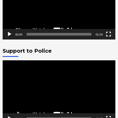
00:00
01:54
Support to Police
Video
Player