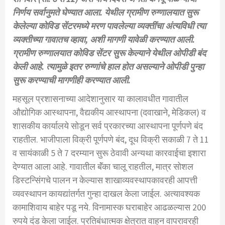
निर्णय सर्वानुमते घेण्यात आला. येथील ग्रामीण रुग्णालयात सुरू
केलेल्या कोविड सेंटरमध्ये मरण पावलेल्या व्यक्तींचा अंत्यविधी त्या
व्यक्तीच्या गावातच व्हावा, अशी मागणी यावेळी करण्यात आली.
ग्रामीण रुग्णालयात कोविड सेंटर सुरू केल्याने येथील ओपीडी बंद
केली आहे. त्यामुळे इतर रुग्णांचे हाल होत असल्याने ओपीडी पुन्हा
सुरू करण्याची मागणीही करण्यात आली.
महसूल प्रशासनाच्या आदेशानुसार या कालावधीत गावातील
औद्योगिक आस्थापना, वैद्यकीय आस्थापना (दवाखाने, मेडिकल) व
शासकीय कार्यालये सोडून सर्व प्रकारच्या आस्थापना पूर्णपणे बंद
राहतील. भाजीपाला विक्री पूर्णपणे बंद, दूध विक्री सकाळी 7 ते 11
व सायंकाळी 5 ते 7 दरम्यान सुरू ठेवावी अन्यथा कारवाईचा इशारा
देण्यात आला आहे. गावातील बॅंका चालू राहतील, मात्र सोशल
डिस्टन्सिंगचे पालन न केल्यास शाखाव्यवस्थापकावरही आपत्ती
व्यवस्थापन कायद्यांतर्गत गुन्हा दाखल केला जाईल. अत्यावश्‍यक
कामाशिवाय बाहेर पडू नये. विनामास्क घराबाहेर आढळल्यास 200
रुपये दंड केला जाईल. प्रतिबंधात्मक क्षेत्रात वाहन वापरावरही