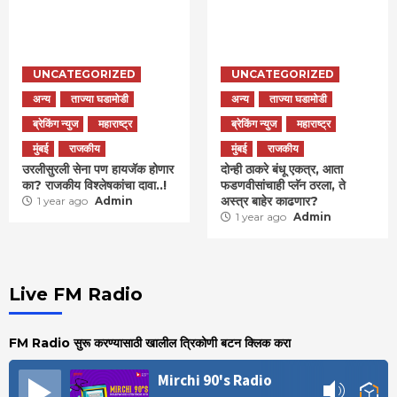
UNCATEGORIZED
UNCATEGORIZED
अन्य
ताज्या घडामोडी
अन्य
ताज्या घडामोडी
ब्रेकिंग न्युज
महाराष्ट्र
ब्रेकिंग न्युज
महाराष्ट्र
मुंबई
राजकीय
मुंबई
राजकीय
उरलीसुरली सेना पण हायजॅक होणार
दोन्ही ठाकरे बंधू एकत्र, आता
का? राजकीय विश्लेषकांचा दावा..!
फडणवीसांचाही प्लॅन ठरला, ते
अस्त्र बाहेर काढणार?
1 year ago
Admin
1 year ago
Admin
Live FM Radio
FM Radio सुरू करण्यासाठी खालील त्रिकोणी बटन क्लिक करा
Mirchi 90's Radio