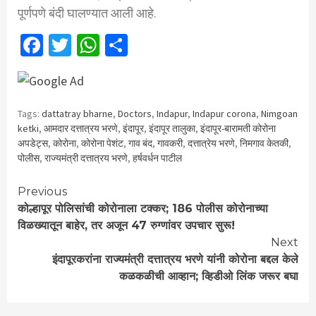
पूर्णपणे बंदी घालण्यात आली आहे.
Facebook
Twitter
WhatsApp
Share
Tags:
dattatray bharne
,
Doctors
,
Indapur
,
Indapur corona
,
Nimgoan
ketki
,
आमदार दत्तात्रय भरणे
,
इंदापूर
,
इंदापूर तालुका
,
इंदापूर-बारामती कोरोना
अपडेट्स
,
कोरोना
,
कोरोना पेशंट
,
गाव बंद
,
गावकरी
,
दत्तात्रेय भरणे
,
निमगाव केतकी
,
पोलीस
,
राज्यमंत्री दत्तात्रय भरणे
,
हर्षवर्धन पाटील
Continue
Previous
कोल्हापूर पोलिसांची कोरोनाला टक्कर; 186 पोलीस कोरोनाच्या
Reading
विळख्यातून बाहेर, तर अजून 47 रुग्णांवर उपचार सुरू!
Next
इंदापूरकरांना राज्यमंत्री दत्तात्रय भरणे यांनी कोरोना बद्दल केले
कळकळीची आव्हान; व्हिडीओ लिंक जरूर बघा