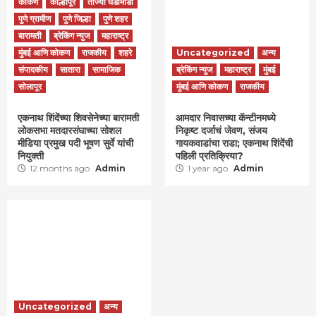
कोकण
कोल्हापूर
ताज्या घडामोडी
पुणे ग्रामीण
पुणे जिल्हा
पुणे शहर
बारामती
ब्रेकिंग न्युज
महाराष्ट्र
मुंबई आणि कोकण
राजकीय
शहरे
Uncategorized
अन्य
संपादकीय
सातारा
सामाजिक
ब्रेकिंग न्युज
महाराष्ट्र
मुंबई
सोलापूर
मुंबई आणि कोकण
राजकीय
एकनाथ शिंदेंच्या शिवसेनेच्या बारामती
आमदार निवासच्या कॅन्टीनमध्ये
लोकसभा मतदारसंघाच्या सोशल
निकृष्ट दर्जाचं जेवण, संजय
मीडिया प्रमुख पदी भूषण सुर्वे यांची
गायकवाडांचा राडा; एकनाथ शिंदेंची
नियुक्ती
पहिली प्रतिक्रिया?
12 months ago
Admin
1 year ago
Admin
Uncategorized
अन्य