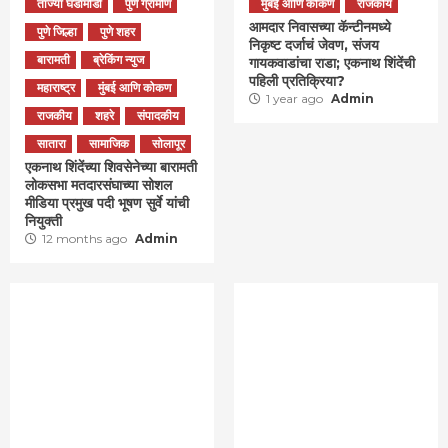
ताज्या घडामोडी
पुणे ग्रामीण
मुंबई आणि कोकण
राजकीय
आमदार निवासच्या कॅन्टीनमध्ये
पुणे जिल्हा
पुणे शहर
निकृष्ट दर्जाचं जेवण, संजय
बारामती
ब्रेकिंग न्युज
गायकवाडांचा राडा; एकनाथ शिंदेंची
पहिली प्रतिक्रिया?
महाराष्ट्र
मुंबई आणि कोकण
1 year ago
Admin
राजकीय
शहरे
संपादकीय
सातारा
सामाजिक
सोलापूर
एकनाथ शिंदेंच्या शिवसेनेच्या बारामती
लोकसभा मतदारसंघाच्या सोशल
मीडिया प्रमुख पदी भूषण सुर्वे यांची
नियुक्ती
12 months ago
Admin