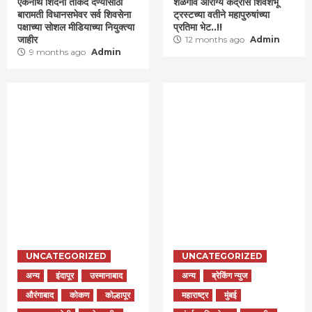
एकनाथ शिंदेंना ताकद देण्यासाठी
शेळगाव आरोग्य केंद्रास शिवशंभू
बारामती विधानसभेवर सर्व शिवसेना
ट्रस्टच्या वतीने महापुरुषांच्या
पक्षाच्या सोशल मीडियाच्या नियुक्त्या
प्रतिमा भेट..!!
जाहीर
12 months ago
Admin
9 months ago
Admin
UNCATEGORIZED
UNCATEGORIZED
अन्य
इंदापूर
उस्मानाबाद
अन्य
ब्रेकिंग न्युज
औरंगाबाद
कोकण
कोल्हापूर
महाराष्ट्र
मुंबई