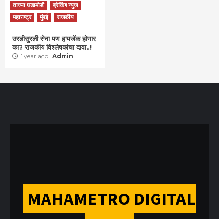
ताज्या घडामोडी
ब्रेकिंग न्युज
महाराष्ट्र
मुंबई
राजकीय
उरलीसुरली सेना पण हायजॅक होणार
का? राजकीय विश्लेषकांचा दावा..!
1 year ago
Admin
MAHAMETRO DIGITAL