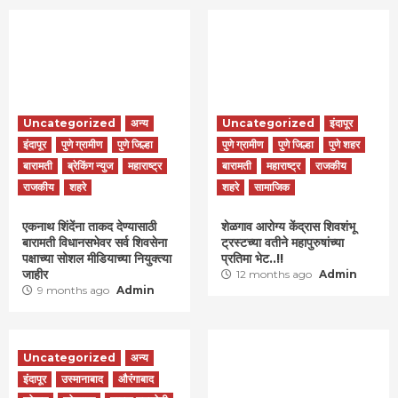
Uncategorized
अन्य
Uncategorized
इंदापूर
इंदापूर
पुणे ग्रामीण
पुणे जिल्हा
पुणे ग्रामीण
पुणे जिल्हा
पुणे शहर
बारामती
ब्रेकिंग न्युज
महाराष्ट्र
बारामती
महाराष्ट्र
राजकीय
राजकीय
शहरे
शहरे
सामाजिक
एकनाथ शिंदेंना ताकद देण्यासाठी
शेळगाव आरोग्य केंद्रास शिवशंभू
बारामती विधानसभेवर सर्व शिवसेना
ट्रस्टच्या वतीने महापुरुषांच्या
पक्षाच्या सोशल मीडियाच्या नियुक्त्या
प्रतिमा भेट..!!
जाहीर
12 months ago
Admin
9 months ago
Admin
Uncategorized
अन्य
इंदापूर
उस्मानाबाद
औरंगाबाद