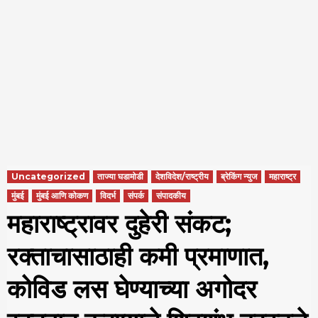
Uncategorized
ताज्या घडामोडी
देशविदेश/राष्ट्रीय
ब्रेकिंग न्युज
महाराष्ट्र
मुंबई
मुंबई आणि कोकण
विदर्भ
संपर्क
संपादकीय
महाराष्ट्रावर दुहेरी संकट;
रक्ताचासाठाही कमी प्रमाणात,
कोविड लस घेण्याच्या अगोदर