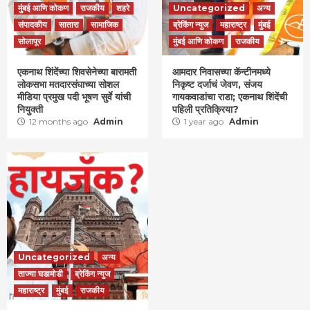
मुंबई आणि कोकण
राजकीय
शहरे
Uncategorized
अन्य
संपादकीय
सातारा
सामाजिक
ब्रेकिंग न्युज
महाराष्ट्र
मुंबई
सोलापूर
मुंबई आणि कोकण
राजकीय
एकनाथ शिंदेंच्या शिवसेनेच्या बारामती
आमदार निवासच्या कॅन्टीनमध्ये
लोकसभा मतदारसंघाच्या सोशल
निकृष्ट दर्जाचं जेवण, संजय
मीडिया प्रमुख पदी भूषण सुर्वे यांची
गायकवाडांचा राडा; एकनाथ शिंदेंची
नियुक्ती
पहिली प्रतिक्रिया?
12 months ago
Admin
1 year ago
Admin
Uncategorized
अन्य
ताज्या घडामोडी
ब्रेकिंग न्युज
महाराष्ट्र
मुंबई
राजकीय