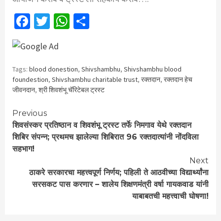
Facebook
Twitter
WhatsApp
Share
Tags:
blood donestion
,
Shivshambhu
,
Shivshambhu blood
foundestion
,
Shivshambhu charitable trust
,
रक्तदान
,
रक्तदान हेच
जीवनदान
,
श्री शिवशंभू चॅरिटेबल ट्रस्ट
Continue
Previous
शिवसंस्कर प्रतिष्ठान व शिवशंभू ट्रस्ट तर्फे निमगाव येथे रक्तदान
Reading
शिबिर संपन्न; प्रथमच झालेल्या शिबिरात 96 रक्तदात्यांनी नोंदविला
सहभाग!
Next
ठाकरे सरकारचा महत्त्वपूर्ण निर्णय; पहिली ते आठवीच्या विद्यार्थ्यांना
सरसकट पास करणार – शालेय शिक्षणमंत्री वर्षा गायकवाड यांनी
याबाबतची महत्त्वाची घोषणा!