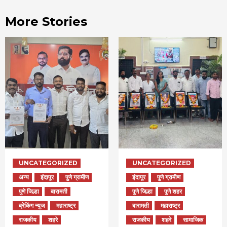
More Stories
UNCATEGORIZED
UNCATEGORIZED
अन्य
इंदापूर
पुणे ग्रामीण
इंदापूर
पुणे ग्रामीण
पुणे जिल्हा
बारामती
पुणे जिल्हा
पुणे शहर
ब्रेकिंग न्युज
महाराष्ट्र
बारामती
महाराष्ट्र
राजकीय
शहरे
राजकीय
शहरे
सामाजिक