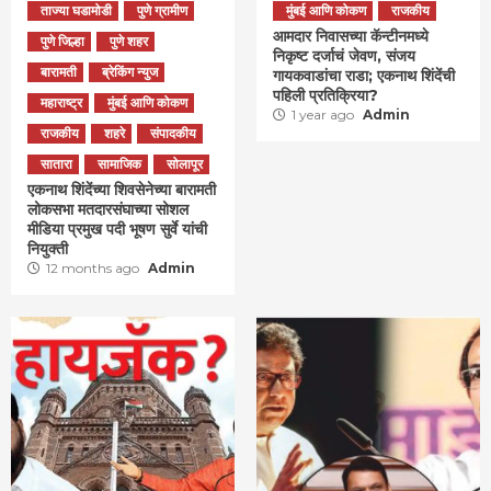
ताज्या घडामोडी
पुणे ग्रामीण
मुंबई आणि कोकण
राजकीय
आमदार निवासच्या कॅन्टीनमध्ये
पुणे जिल्हा
पुणे शहर
निकृष्ट दर्जाचं जेवण, संजय
बारामती
ब्रेकिंग न्युज
गायकवाडांचा राडा; एकनाथ शिंदेंची
पहिली प्रतिक्रिया?
महाराष्ट्र
मुंबई आणि कोकण
1 year ago
Admin
राजकीय
शहरे
संपादकीय
सातारा
सामाजिक
सोलापूर
एकनाथ शिंदेंच्या शिवसेनेच्या बारामती
लोकसभा मतदारसंघाच्या सोशल
मीडिया प्रमुख पदी भूषण सुर्वे यांची
नियुक्ती
12 months ago
Admin