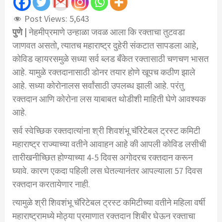
Post Views:
5,643
पुणे
|
नेहमीप्रमाणे
उन्हाळा
जवळ
आला
कि
रक्ताचा
तुटवडा
जाणवत
असतो
,
त्यातच
महाराष्ट्र
दुहेरी
संकटात
सापडला
आहे
,
कोविड
व्हायरस
मुळे
सध्या
सर्व
ब्लड
बँकेत
रक्तासाठी
चणचण
भासत
आहे
.
यामुळे
रक्तदानासाठी
डोनर
तयार
होणे
खूपच
कठीण
झाले
आहे
.
सध्या
कोरोना
लस
सर्वांसाठी
उपलब्ध
झाली
आहे
.
परंतु
रक्तदान
आणि
कोरोना
लस
याबाबत
थोडीशी
माहिती
घेणे
आवश्यक
आहे
.
सर्व
स्वेच्छिक
रक्तदात्यांना
श्री
शिवशंभू
चॅरिटेबल
ट्रस्ट
कमिटी
महाराष्ट्र
राज्याच्या
वतीने
आवाहन
आहे
की
आपली
कोविड
लसीची
तारीख
नीच्छित
होण्याच्या
4-5
दिवस
अगोदरच
रक्तदान
करून
घ्यावे
.
कारण
एकदा
पहिली
लस
घेतल्यानंतर
आपल्याला
57
दिवस
रक्तदान
करता
येणार
नाही
.
त्यामुळे
श्री
शिवशंभू
चॅरिटेबल
ट्रस्ट
कमिटीच्या
वतीने
महिला
वर्षी
महाराष्ट्रामध्ये
मोठ्या
प्रमाणात
रक्तदान
शिबीर
घेऊन
रक्ताचा