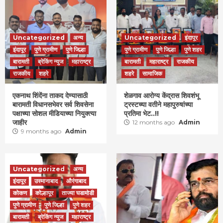
Uncategorized
अन्य
Uncategorized
इंदापूर
इंदापूर
पुणे ग्रामीण
पुणे जिल्हा
पुणे ग्रामीण
पुणे जिल्हा
पुणे शहर
बारामती
ब्रेकिंग न्युज
महाराष्ट्र
बारामती
महाराष्ट्र
राजकीय
राजकीय
शहरे
शहरे
सामाजिक
एकनाथ शिंदेंना ताकद देण्यासाठी
शेळगाव आरोग्य केंद्रास शिवशंभू
बारामती विधानसभेवर सर्व शिवसेना
ट्रस्टच्या वतीने महापुरुषांच्या
पक्षाच्या सोशल मीडियाच्या नियुक्त्या
प्रतिमा भेट..!!
जाहीर
12 months ago
Admin
9 months ago
Admin
Uncategorized
अन्य
इंदापूर
उस्मानाबाद
औरंगाबाद
कोकण
कोल्हापूर
ताज्या घडामोडी
पुणे ग्रामीण
पुणे जिल्हा
पुणे शहर
बारामती
ब्रेकिंग न्युज
महाराष्ट्र