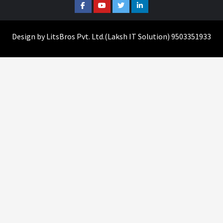
Facebook
Youtube
Twitter
Linkedin
Design by
LitsBros Pvt. Ltd.
(
Laksh IT Solution
) 9503351933