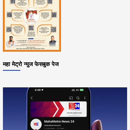
महा मेट्रो न्युज फेसबुक पेज