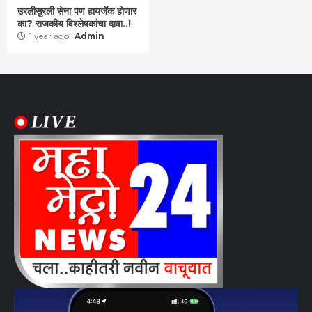
उरलीसुरली सेना पण हायजॅक होणार
का? राजकीय विश्लेषकांचा दावा..!
1 year ago
Admin