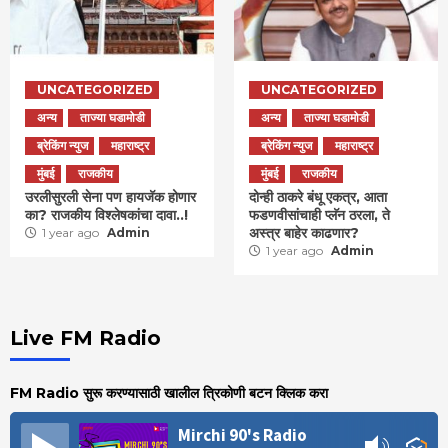
UNCATEGORIZED
UNCATEGORIZED
अन्य
ताज्या घडामोडी
अन्य
ताज्या घडामोडी
ब्रेकिंग न्युज
महाराष्ट्र
ब्रेकिंग न्युज
महाराष्ट्र
मुंबई
राजकीय
मुंबई
राजकीय
उरलीसुरली सेना पण हायजॅक होणार
दोन्ही ठाकरे बंधू एकत्र, आता
का? राजकीय विश्लेषकांचा दावा..!
फडणवीसांचाही प्लॅन ठरला, ते
अस्त्र बाहेर काढणार?
1 year ago
Admin
1 year ago
Admin
Live FM Radio
FM Radio सुरू करण्यासाठी खालील त्रिकोणी बटन क्लिक करा
Mirchi 90's Radio