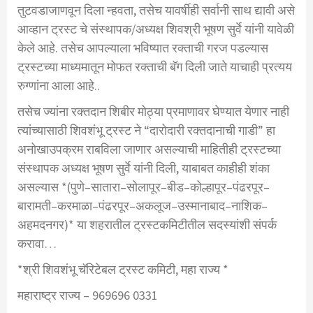
तुटवडा
जाणवून
दिला
न्हवता
,
तसेच
यावर्षीही
सर्वानी
साथ
द्यावी
असे
आव्हान
ट्रस्ट
चे
संस्थापक
/
अध्यक्ष
शिवश्री
भूषण
सुर्वे
यांनी
यावेळी
केले
आहे
.
तसेच
आपल्याला
भविष्यात
रक्ताची
गरज
पडल्यास
ट्रस्टच्या
माध्यमातून
मोफत
रक्ताची
बॅग
दिली
जाते
याचाही
प्रत्यय
रुग्णांना
आला
आहे
..
तसेच
ज्यांना
रक्तदान
शिबीर
मोठ्या
प्रमाणावर
घेण्यात
येणार
नाही
त्यांच्यासाठी
शिवशंभू
ट्रस्ट
ने
“
दारोदारी
रक्तदानाची
गाडी
”
हा
अनोखा
उपक्रम
राबविला
जाणार
असल्याची
माहितीही
ट्रस्टच्या
संस्थापक
अध्यक्ष
भूषण
सुर्वे
यांनी
दिली
,
याबाबत
काहीही
शंका
असल्यास
*(
पुणे
–
सातारा
–
सोलापूर
–
बीड
–
कोल्हापूर
–
पंढरपूर
–
बारामती
–
करमाळा
–
पंढरपूर
–
अकलूज
–
उस्मानाबाद
–
नाशिक
–
अहमदनगर
)*
या
शहरातील
ट्रस्ट
कमिटीतील
सदस्यांशी
संपर्क
करावा
…
*
श्री
शिवशंभू
चॅरिटेबल
ट्रस्ट
कमिटी
,
महा
राज्य
*
महाराष्ट्र
राज्य
– 969696 0331