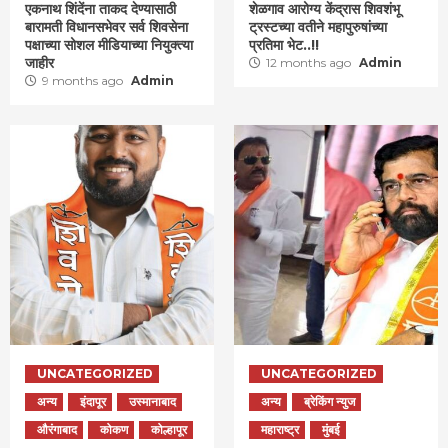
एकनाथ शिंदेंना ताकद देण्यासाठी
शेळगाव आरोग्य केंद्रास शिवशंभू
बारामती विधानसभेवर सर्व शिवसेना
ट्रस्टच्या वतीने महापुरुषांच्या
पक्षाच्या सोशल मीडियाच्या नियुक्त्या
प्रतिमा भेट..!!
जाहीर
12 months ago
Admin
9 months ago
Admin
UNCATEGORIZED
UNCATEGORIZED
अन्य
इंदापूर
उस्मानाबाद
अन्य
ब्रेकिंग न्युज
औरंगाबाद
कोकण
कोल्हापूर
महाराष्ट्र
मुंबई