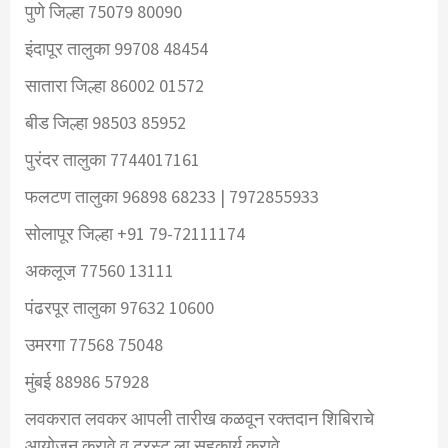
पुणे
जिल्हा
75079 80090
इंदापूर
तालुका
99708 48454
सातारा
जिल्हा
86002 01572
बीड
जिल्हा
98503 85952
पुरंदर
तालुका
7744017161
फलटण
तालुका
96898 68233 | 7972855933
सोलापूर
जिल्हा
+91 79-72111174
अकलूज
77560 13111
पंढरपूर
तालुका
97632 10600
उमरगा
77568 75048
मुंबई
88986 57928
लवकरात
लवकर
आपली
तारीख
कळवून
रक्तदान
शिबिराचे
आयोजन
करावे
व
ट्रस्ट
ला
सहकार्य
करावे
….