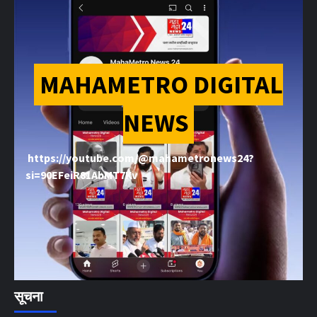
MAHAMETRO DIGITAL
NEWS
https://youtube.com/@mahametronews24?
si=90EFeiR81AbMT7Kv
सूचना