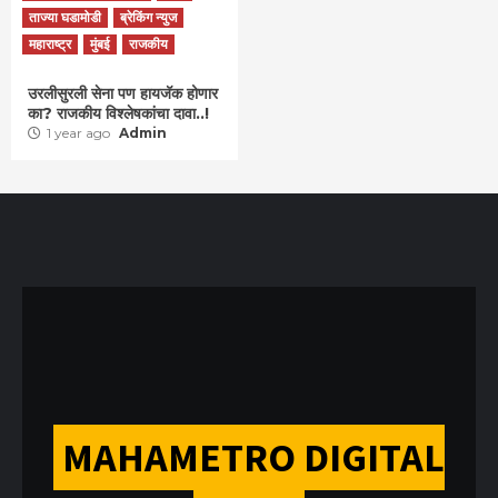
ताज्या घडामोडी
ब्रेकिंग न्युज
महाराष्ट्र
मुंबई
राजकीय
उरलीसुरली सेना पण हायजॅक होणार
का? राजकीय विश्लेषकांचा दावा..!
1 year ago
Admin
MAHAMETRO DIGITAL