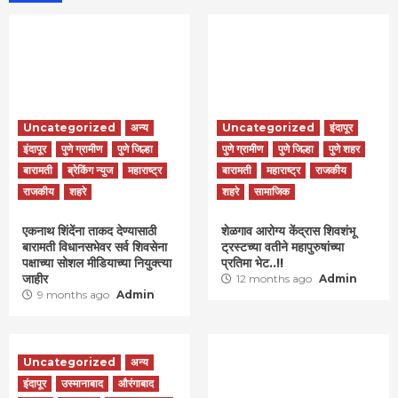
Uncategorized
अन्य
Uncategorized
इंदापूर
इंदापूर
पुणे ग्रामीण
पुणे जिल्हा
पुणे ग्रामीण
पुणे जिल्हा
पुणे शहर
बारामती
ब्रेकिंग न्युज
महाराष्ट्र
बारामती
महाराष्ट्र
राजकीय
राजकीय
शहरे
शहरे
सामाजिक
एकनाथ शिंदेंना ताकद देण्यासाठी
शेळगाव आरोग्य केंद्रास शिवशंभू
बारामती विधानसभेवर सर्व शिवसेना
ट्रस्टच्या वतीने महापुरुषांच्या
पक्षाच्या सोशल मीडियाच्या नियुक्त्या
प्रतिमा भेट..!!
जाहीर
12 months ago
Admin
9 months ago
Admin
Uncategorized
अन्य
इंदापूर
उस्मानाबाद
औरंगाबाद