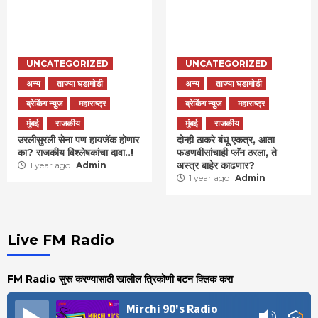
UNCATEGORIZED
UNCATEGORIZED
अन्य
ताज्या घडामोडी
अन्य
ताज्या घडामोडी
ब्रेकिंग न्युज
महाराष्ट्र
ब्रेकिंग न्युज
महाराष्ट्र
मुंबई
राजकीय
मुंबई
राजकीय
उरलीसुरली सेना पण हायजॅक होणार
दोन्ही ठाकरे बंधू एकत्र, आता
का? राजकीय विश्लेषकांचा दावा..!
फडणवीसांचाही प्लॅन ठरला, ते
अस्त्र बाहेर काढणार?
1 year ago
Admin
1 year ago
Admin
Live FM Radio
FM Radio सुरू करण्यासाठी खालील त्रिकोणी बटन क्लिक करा
Mirchi 90's Radio