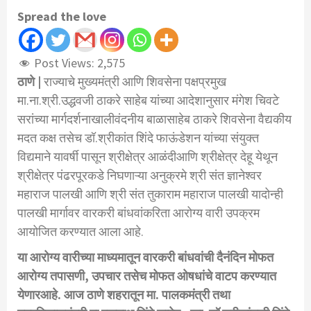
Spread the love
Post Views:
2,575
ठाणे
|
राज्याचे
मुख्यमंत्री
आणि
शिवसेना
पक्षप्रमुख
मा
.
ना
.
श्री
.
उद्धवजी
ठाकरे
साहेब
यांच्या
आदेशानुसार
मंगेश
चिवटे
सरांच्या
मार्गदर्शनाखाली
वंदनीय
बाळासाहेब
ठाकरे
शिवसेना
वैद्यकीय
मदत
कक्ष
तसेच
डॉ
.
श्रीकांत
शिंदे
फाऊंडेशन
यांच्या
संयुक्त
विद्यमाने
यावर्षी
पासून
श्रीक्षेत्र
आळंदी
आणि
श्रीक्षेत्र
देहू
येथून
श्रीक्षेत्र
पंढरपूरकडे
निघणाऱ्या
अनुक्रमे
श्री
संत
ज्ञानेश्वर
महाराज
पालखी
आणि
श्री
संत
तुकाराम
महाराज
पालखी
या
दोन्ही
पालखी
मार्गावर
वारकरी
बांधवांकरिता
आरोग्य
वारी
उपक्रम
आयोजित
करण्यात
आला
आहे
.
या
आरोग्य
वारीच्या
माध्यमातून
वारकरी
बांधवांची
दैनंदिन
मोफत
आरोग्य
तपासणी
,
उपचार
तसेच
मोफत
ओषधांचे
वाटप
करण्यात
येणार
आहे
.
आज
ठाणे
शहरातून
मा
.
पालकमंत्री
तथा