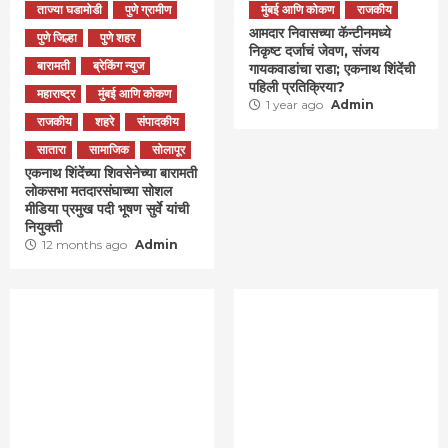
ताज्या घडामोडी
पुणे ग्रामीण
मुंबई आणि कोकण
राजकीय
आमदार निवासच्या कॅन्टीनमध्ये
पुणे जिल्हा
पुणे शहर
निकृष्ट दर्जाचं जेवण, संजय
बारामती
ब्रेकिंग न्युज
गायकवाडांचा राडा; एकनाथ शिंदेंची
पहिली प्रतिक्रिया?
महाराष्ट्र
मुंबई आणि कोकण
1 year ago
Admin
राजकीय
शहरे
संपादकीय
सातारा
सामाजिक
सोलापूर
एकनाथ शिंदेंच्या शिवसेनेच्या बारामती
लोकसभा मतदारसंघाच्या सोशल
मीडिया प्रमुख पदी भूषण सुर्वे यांची
नियुक्ती
12 months ago
Admin