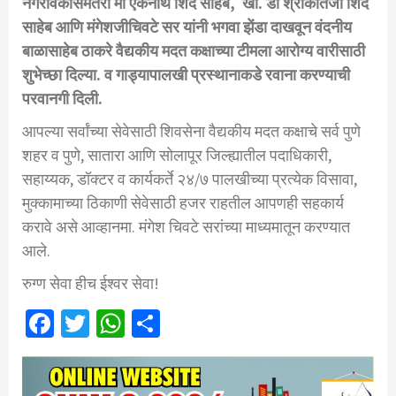
नगरविकासमंतरी
मा
एकनाथ
शिंदे
साहेब
,
खा
.
डॉ
श्रीकांतजी
शिंदे
साहेब
आणि
मंगेशजी
चिवटे
सर
यांनी
भगवा
झेंडा
दाखवून
वंदनीय
बाळासाहेब
ठाकरे
वैद्यकीय
मदत
कक्षाच्या
टीमला
आरोग्य
वारीसाठी
शुभेच्छा
दिल्या
.
व
गाड्या
पालखी
प्रस्थानाकडे
रवाना
करण्याची
परवानगी
दिली
.
आपल्या
सर्वांच्या
सेवेसाठी
शिवसेना
वैद्यकीय
मदत
कक्षाचे
सर्व
पुणे
शहर
व
पुणे
,
सातारा
आणि
सोलापूर
जिल्ह्यातील
पदाधिकारी
,
सहाय्यक
,
डॉक्टर
व
कार्यकर्ते
२४
/
७
पालखीच्या
प्रत्येक
विसावा
,
मुक्कामाच्या
ठिकाणी
सेवेसाठी
हजर
राहतील
आपणही
सहकार्य
करावे
असे
आव्हान
मा
.
मंगेश
चिवटे
सरांच्या
माध्यमातून
करण्यात
आले
.
रुग्ण
सेवा
हीच
ईश्वर
सेवा
!
Facebook
Twitter
WhatsApp
Share