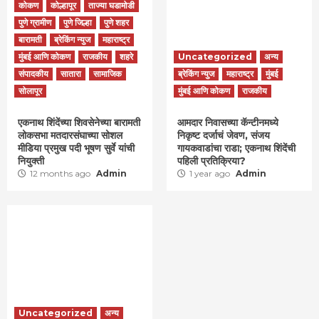
कोकण
कोल्हापूर
ताज्या घडामोडी
पुणे ग्रामीण
पुणे जिल्हा
पुणे शहर
बारामती
ब्रेकिंग न्युज
महाराष्ट्र
मुंबई आणि कोकण
राजकीय
शहरे
Uncategorized
अन्य
संपादकीय
सातारा
सामाजिक
ब्रेकिंग न्युज
महाराष्ट्र
मुंबई
सोलापूर
मुंबई आणि कोकण
राजकीय
एकनाथ शिंदेंच्या शिवसेनेच्या बारामती
आमदार निवासच्या कॅन्टीनमध्ये
लोकसभा मतदारसंघाच्या सोशल
निकृष्ट दर्जाचं जेवण, संजय
मीडिया प्रमुख पदी भूषण सुर्वे यांची
गायकवाडांचा राडा; एकनाथ शिंदेंची
नियुक्ती
पहिली प्रतिक्रिया?
12 months ago
Admin
1 year ago
Admin
Uncategorized
अन्य