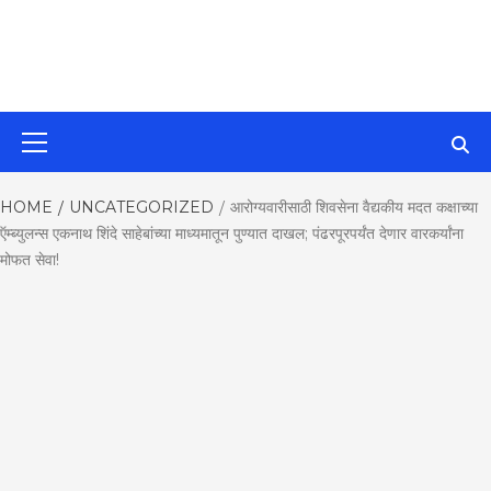
MahaMetroN
Primary
Menu
Best News
HOME
UNCATEGORIZED
आरोग्यवारीसाठी शिवसेना वैद्यकीय मदत कक्षाच्या
ऍम्ब्युलन्स एकनाथ शिंदे साहेबांच्या माध्यमातून पुण्यात दाखल; पंढरपूरपर्यंत देणार वारकर्यांना
Website in P
मोफत सेवा!