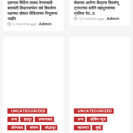
एकनाथ शिंदेंना ताकद देण्यासाठी
शेळगाव आरोग्य केंद्रास शिवशंभू
बारामती विधानसभेवर सर्व शिवसेना
ट्रस्टच्या वतीने महापुरुषांच्या
पक्षाच्या सोशल मीडियाच्या नियुक्त्या
प्रतिमा भेट..!!
जाहीर
12 months ago
Admin
9 months ago
Admin
UNCATEGORIZED
UNCATEGORIZED
अन्य
इंदापूर
उस्मानाबाद
अन्य
ब्रेकिंग न्युज
औरंगाबाद
कोकण
कोल्हापूर
महाराष्ट्र
मुंबई