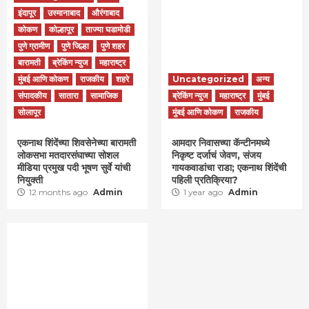
इंदापूर
उस्मानाबाद
औरंगाबाद
कोकण
कोल्हापूर
ताज्या घडामोडी
पुणे ग्रामीण
पुणे जिल्हा
पुणे शहर
बारामती
ब्रेकिंग न्युज
महाराष्ट्र
मुंबई आणि कोकण
राजकीय
शहरे
Uncategorized
अन्य
संपादकीय
सातारा
सामाजिक
ब्रेकिंग न्युज
महाराष्ट्र
मुंबई
सोलापूर
मुंबई आणि कोकण
राजकीय
एकनाथ शिंदेंच्या शिवसेनेच्या बारामती
आमदार निवासच्या कॅन्टीनमध्ये
लोकसभा मतदारसंघाच्या सोशल
निकृष्ट दर्जाचं जेवण, संजय
मीडिया प्रमुख पदी भूषण सुर्वे यांची
गायकवाडांचा राडा; एकनाथ शिंदेंची
नियुक्ती
पहिली प्रतिक्रिया?
12 months ago
Admin
1 year ago
Admin