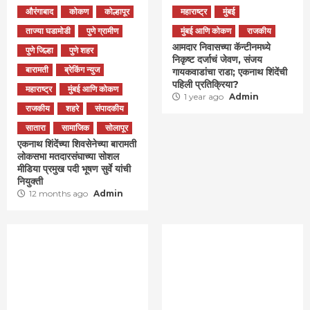
औरंगाबाद
कोकण
कोल्हापूर
महाराष्ट्र
मुंबई
ताज्या घडामोडी
पुणे ग्रामीण
मुंबई आणि कोकण
राजकीय
आमदार निवासच्या कॅन्टीनमध्ये
पुणे जिल्हा
पुणे शहर
निकृष्ट दर्जाचं जेवण, संजय
बारामती
ब्रेकिंग न्युज
गायकवाडांचा राडा; एकनाथ शिंदेंची
पहिली प्रतिक्रिया?
महाराष्ट्र
मुंबई आणि कोकण
1 year ago
Admin
राजकीय
शहरे
संपादकीय
सातारा
सामाजिक
सोलापूर
एकनाथ शिंदेंच्या शिवसेनेच्या बारामती
लोकसभा मतदारसंघाच्या सोशल
मीडिया प्रमुख पदी भूषण सुर्वे यांची
नियुक्ती
12 months ago
Admin