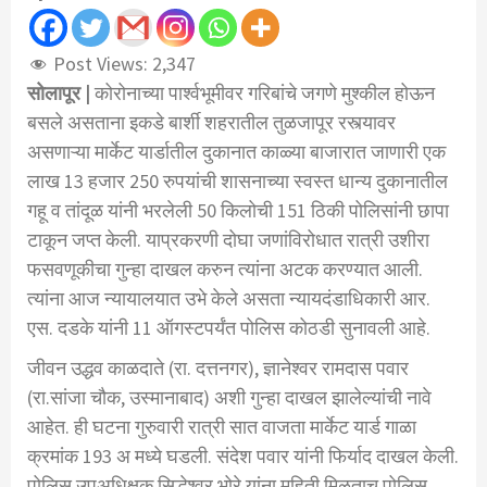
Post Views:
2,347
सोलापूर |
कोरोनाच्या पार्श्वभूमीवर गरिबांचे जगणे मुश्कील होऊन
बसले असताना इकडे बार्शी शहरातील तुळजापूर रस्त्यावर
असणाऱ्या मार्केट यार्डातील दुकानात काळ्या बाजारात जाणारी एक
लाख 13 हजार 250 रुपयांची शासनाच्या स्वस्त धान्य दुकानातील
गहू व तांदूळ यांनी भरलेली 50 किलोची 151 ठिकी पोलिसांनी छापा
टाकून जप्त केली. याप्रकरणी दोघा जणांविरोधात रात्री उशीरा
फसवणूकीचा गुन्हा दाखल करुन त्यांना अटक करण्यात आली.
त्यांना आज न्यायालयात उभे केले असता न्यायदंडाधिकारी आर.
एस. दडके यांनी 11 ऑगस्टपर्यंत पोलिस कोठडी सुनावली आहे.
जीवन उद्धव काळदाते (रा. दत्तनगर), ज्ञानेश्वर रामदास पवार
(रा.सांजा चौक, उस्मानाबाद) अशी गुन्हा दाखल झालेल्यांची नावे
आहेत. ही घटना गुरुवारी रात्री सात वाजता मार्केट यार्ड गाळा
क्रमांक 193 अ मध्ये घडली. संदेश पवार यांनी फिर्याद दाखल केली.
पोलिस उपअधिक्षक सिद्धेश्वर भोरे यांना महिती मिळताच पोलिस