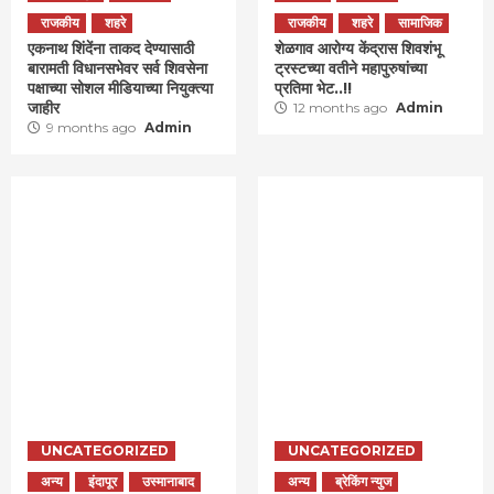
राजकीय
शहरे
राजकीय
शहरे
सामाजिक
एकनाथ शिंदेंना ताकद देण्यासाठी
शेळगाव आरोग्य केंद्रास शिवशंभू
बारामती विधानसभेवर सर्व शिवसेना
ट्रस्टच्या वतीने महापुरुषांच्या
पक्षाच्या सोशल मीडियाच्या नियुक्त्या
प्रतिमा भेट..!!
जाहीर
12 months ago
Admin
9 months ago
Admin
UNCATEGORIZED
UNCATEGORIZED
अन्य
इंदापूर
उस्मानाबाद
अन्य
ब्रेकिंग न्युज