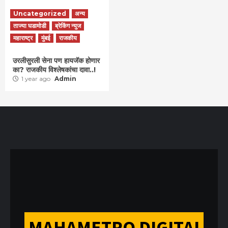
Uncategorized
अन्य
ताज्या घडामोडी
ब्रेकिंग न्युज
महाराष्ट्र
मुंबई
राजकीय
उरलीसुरली सेना पण हायजॅक होणार
का? राजकीय विश्लेषकांचा दावा..!
1 year ago
Admin
MAHAMETRO DIGITAL