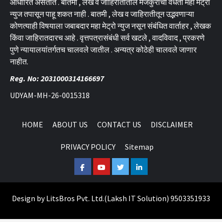
आधारित असतात . बातमी , लेख व जाहिरातीतील मजकुराची वैधता महा मेट्रो
न्युज तपासून पाहू शकत नाही . बातमी , लेख व जाहिरातीतून उद्भवणाऱ्या
कोणत्याही विषयाला जबाबदार महा मेट्रो न्युज नसून संबंधित वार्ताहर , लेखक
किंवा जाहिरातदारच आहे . वृत्तपत्रासंबंधी सर्व खटले , वादविवाद , प्रकरणे
पुणे न्यायालयांतर्गतच चालवले जातील . अन्यत्र कोठेही चालवले जाणार
नाहीत.
Reg. No: 2031000314166697
UDYAM-MH-26-0015318
HOME
ABOUT US
CONTACT US
DISCLAIMER
PRIVACY POLICY
Sitemap
Facebook
Youtube
Twitter
Linkedin
Design by
LitsBros Pvt. Ltd.
(
Laksh IT Solution
) 9503351933