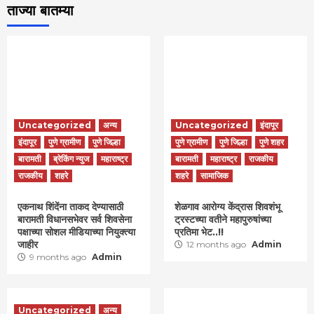
ताज्या बातम्या
Uncategorized
अन्य
Uncategorized
इंदापूर
इंदापूर
पुणे ग्रामीण
पुणे जिल्हा
पुणे ग्रामीण
पुणे जिल्हा
पुणे शहर
बारामती
ब्रेकिंग न्युज
महाराष्ट्र
बारामती
महाराष्ट्र
राजकीय
राजकीय
शहरे
शहरे
सामाजिक
एकनाथ शिंदेंना ताकद देण्यासाठी
शेळगाव आरोग्य केंद्रास शिवशंभू
बारामती विधानसभेवर सर्व शिवसेना
ट्रस्टच्या वतीने महापुरुषांच्या
पक्षाच्या सोशल मीडियाच्या नियुक्त्या
प्रतिमा भेट..!!
जाहीर
12 months ago
Admin
9 months ago
Admin
Uncategorized
अन्य