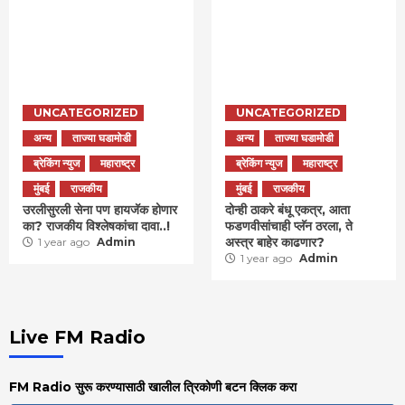
UNCATEGORIZED
UNCATEGORIZED
अन्य
ताज्या घडामोडी
अन्य
ताज्या घडामोडी
ब्रेकिंग न्युज
महाराष्ट्र
ब्रेकिंग न्युज
महाराष्ट्र
मुंबई
राजकीय
मुंबई
राजकीय
उरलीसुरली सेना पण हायजॅक होणार
दोन्ही ठाकरे बंधू एकत्र, आता
का? राजकीय विश्लेषकांचा दावा..!
फडणवीसांचाही प्लॅन ठरला, ते
अस्त्र बाहेर काढणार?
1 year ago
Admin
1 year ago
Admin
Live FM Radio
FM Radio सुरू करण्यासाठी खालील त्रिकोणी बटन क्लिक करा