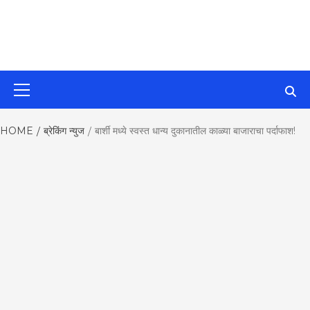
MahaMetroN
Primary
Menu
Best News
HOME
ब्रेकिंग न्युज
बार्शी मध्ये स्वस्त धान्य दुकानातील काळ्या बाजाराचा पर्दाफाश!
Website in P