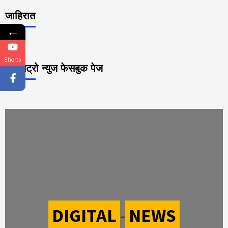
जाहिरात
←
Shorts
महा मेट्रो न्युज फेसबुक पेज
DIGITAL
-
NEWS