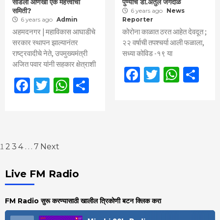
सोडली आणखी एक महत्त्वाची
पुण्याचे डॉ.अतुल जगदाळे
समिती?
6 years ago
News
6 years ago
Admin
Reporter
अहमदनगर | महाविकास आघाडीचे
कोरोना काळात ठरत आहेत देवदूत ;
सरकार स्थापन झाल्यानंतर
२२ वर्षाची तपश्चर्या आली फळाला,
राष्ट्रवादीचे नेते, उपमुख्यमंत्री
सध्या कोविड -१९ या
अजित पवार यांनी सहकार क्षेत्राशी
Facebook
Twitter
What
Sh
Facebook
Twitter
WhatsApp
Share
Posts
1
…
2
3
4
7
Next
pagination
Live FM Radio
FM Radio सुरू करण्यासाठी खालील त्रिकोणी बटन क्लिक करा