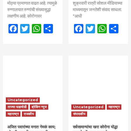
मोठ्या प्रमाणात वाढत आहे. त्यामुळे
शुक्रवारी रात्री सोशल मीडियाच्या
रुग्णालयात रुग्णांची संख्यासुद्धा
माध्यमातून जनतेशी संवाद साधला.
लक्षणीय आहे. कोरोनावर
“आधी
Facebook
Twitter
WhatsApp
Share
Facebook
Twitter
What
Sh
Uncategorized
ताज्या घडामोडी
ब्रेकिंग न्युज
Uncategorized
महाराष्ट्र
महाराष्ट्र
राजकीय
संपादकीय
अजित पवारांच्या मनात नेमकं काय;
सर्वसामान्यांचा खरा कोरोना योद्धा