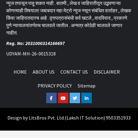
न्युज तपासून पाहू शकत नाही . बातमी , लेख व जाहिरातीतून उद्भवणाऱ्या
कोणत्याही विषयाला जबाबदार महा मेट्रो न्युज नसून संबंधित वार्ताहर , लेखक
किंवा जाहिरातदारच आहे . वृत्तपत्रासंबंधी सर्व खटले , वादविवाद , प्रकरणे
पुणे न्यायालयांतर्गतच चालवले जातील . अन्यत्र कोठेही चालवले जाणार
नाहीत.
Reg. No: 2031000314166697
UDYAM-MH-26-0015318
HOME
ABOUT US
CONTACT US
DISCLAIMER
PRIVACY POLICY
Sitemap
Facebook
Youtube
Twitter
Linkedin
Design by
LitsBros Pvt. Ltd.
(
Laksh IT Solution
) 9503351933