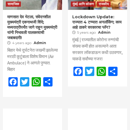
सामाजिक
मुंबई आणि कोकण
राजकीय
माणसात देव भेटला, संवेदनशील
Lockdown Update:
मुख्यमंत्री एकनाथजी शिंदे;
राज्यात 4 टप्प्यात अनलॉकिंग; काय
मध्यरात्रीपर्यंत जागे राहून मुख्यमंत्री
आहे ठाकरे सरकारचा प्लॅन?
यांनी निभावली पालकत्वाची
5 years ago
Admin
जबाबदारी!
मुंबई | राज्यातील कोरोना रुग्णांची
4 years ago
Admin
संख्या कमी होत असल्याने आता
बिहार येथे दुर्घटनेत जखमी झालेल्या
सरकार लॉकडाऊन कधी उठवणार,
मराठी कुटुंबाला विशेष विमान (Air
याकडे सर्वांच्या नजरा
Ambulace) ने आणले पुण्यात.
Facebook
Twitter
What
Sh
बिहार
Facebook
Twitter
WhatsApp
Share