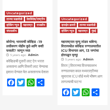
Uncategorized
ताज्या घडामोडी
देशविदेश/राष्ट्रीय
Uncategorized
ब्रेकिंग न्युज
महाराष्ट्र
राजकीय
क्राईम डायरी
ताज्या घडामोडी
संपादकीय
ब्रेकिंग न्युज
महाराष्ट्र
मुंबई
कोरोना; भारताची कोव्हिड -19
महाराष्ट्रात मृत्यू तांडव थांबेना;
लसीकरण मोहीम कुठे आणि कशी
विरारमधील कोव्हिड रुग्णालयातील
फसली? जाणून घ्या!
ICU विभागात आग, 13 जणांचा
होरपळून मृत्यू!
5 years ago
Admin
5 years ago
Admin
कोव्हिडची दुसरी लाट ऐन भरात
विरार | विरारच्या विजयवल्लभ
असताना आणि तिसरी लाट येण्याचा
रुग्णालयात काल मध्यरात्रीच्या
इशारा देण्यात येत असतानाच देशात
सुमारास ICU वॉर्ड मध्ये भीषण आग
Facebook
Twitter
WhatsApp
Share
लागल्याची घटना
Facebook
Twitter
What
Sh