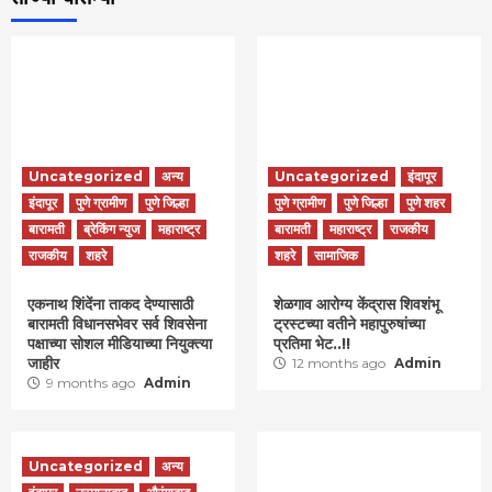
Uncategorized
अन्य
Uncategorized
इंदापूर
इंदापूर
पुणे ग्रामीण
पुणे जिल्हा
पुणे ग्रामीण
पुणे जिल्हा
पुणे शहर
बारामती
ब्रेकिंग न्युज
महाराष्ट्र
बारामती
महाराष्ट्र
राजकीय
राजकीय
शहरे
शहरे
सामाजिक
एकनाथ शिंदेंना ताकद देण्यासाठी
शेळगाव आरोग्य केंद्रास शिवशंभू
बारामती विधानसभेवर सर्व शिवसेना
ट्रस्टच्या वतीने महापुरुषांच्या
पक्षाच्या सोशल मीडियाच्या नियुक्त्या
प्रतिमा भेट..!!
जाहीर
12 months ago
Admin
9 months ago
Admin
Uncategorized
अन्य