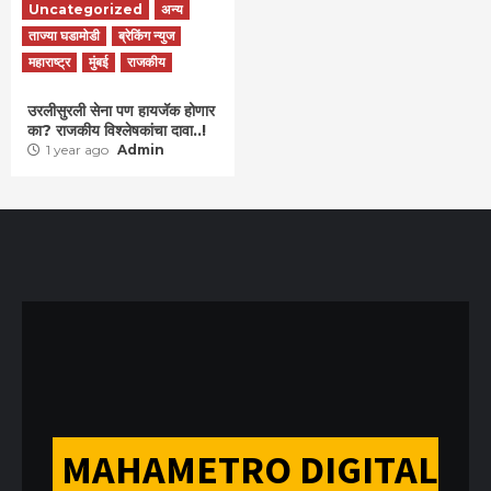
Uncategorized
अन्य
ताज्या घडामोडी
ब्रेकिंग न्युज
महाराष्ट्र
मुंबई
राजकीय
उरलीसुरली सेना पण हायजॅक होणार
का? राजकीय विश्लेषकांचा दावा..!
1 year ago
Admin
MAHAMETRO DIGITAL