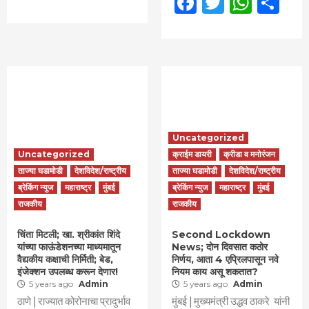
Facebook
Twitter
What
Sh
Uncategorized
Uncategorized
क्राईम डायरी
क्रीडा व मनोरंजन
ताज्या घडामोडी
देशविदेश/राष्ट्रीय
ताज्या घडामोडी
देशविदेश/राष्ट्रीय
ब्रेकिंग न्युज
महाराष्ट्र
मुंबई
ब्रेकिंग न्युज
महाराष्ट्र
मुंबई
राजकीय
राजकीय
चिंता मिटली; खा. श्रीकांत शिंदे
Second Lockdown
यांच्या फाऊंडेशनच्या माध्यमातून
News; दोन दिवसात कठोर
वैद्यकीय कक्षाची निर्मिती; बेड,
निर्णय, आता 4 एप्रिलपासून नवे
इंजेक्शन उपलब्ध करून देणार!
नियम काय असू शकतात?
5 years ago
Admin
5 years ago
Admin
ठाणे | राज्यात कोरोनाचा प्रादुर्भाव
मुंबई | मुख्यमंत्री उद्धव ठाकरे यांनी