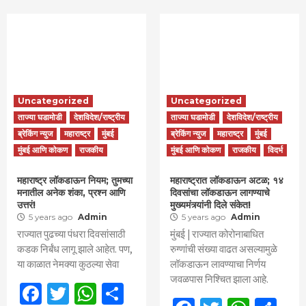
Uncategorized
Uncategorized
ताज्या घडामोडी
देशविदेश/राष्ट्रीय
ताज्या घडामोडी
देशविदेश/राष्ट्रीय
ब्रेकिंग न्युज
महाराष्ट्र
मुंबई
ब्रेकिंग न्युज
महाराष्ट्र
मुंबई
मुंबई आणि कोकण
राजकीय
मुंबई आणि कोकण
राजकीय
विदर्भ
महाराष्ट्र लॉकडाऊन नियम; तुमच्या
महाराष्ट्रात लॉकडाऊन अटळ; १४
मनातील अनेक शंका, प्रश्न आणि
दिवसांचा लॉकडाऊन लागण्याचे
उत्तरं!
मुख्यमंत्र्यांनी दिले संकेत!
5 years ago
Admin
5 years ago
Admin
राज्यात पुढच्या पंधरा दिवसांसाठी
मुंबई | राज्यात कोरोनाबाधित
कडक निर्बंध लागू झाले आहेत. पण,
रुग्णांची संख्या वाढत असल्यामुळे
या काळात नेमक्या कुठल्या सेवा
लॉकडाऊन लावण्याचा निर्णय
जवळपास निश्चित झाला आहे.
Facebook
Twitter
WhatsApp
Share