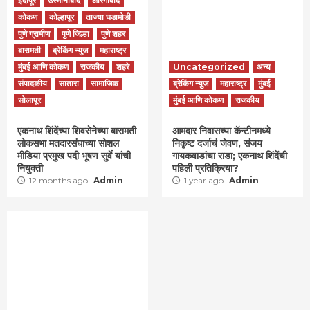
इंदापूर
उस्मानाबाद
औरंगाबाद
कोकण
कोल्हापूर
ताज्या घडामोडी
पुणे ग्रामीण
पुणे जिल्हा
पुणे शहर
बारामती
ब्रेकिंग न्युज
महाराष्ट्र
मुंबई आणि कोकण
राजकीय
शहरे
Uncategorized
अन्य
संपादकीय
सातारा
सामाजिक
ब्रेकिंग न्युज
महाराष्ट्र
मुंबई
सोलापूर
मुंबई आणि कोकण
राजकीय
एकनाथ शिंदेंच्या शिवसेनेच्या बारामती
आमदार निवासच्या कॅन्टीनमध्ये
लोकसभा मतदारसंघाच्या सोशल
निकृष्ट दर्जाचं जेवण, संजय
मीडिया प्रमुख पदी भूषण सुर्वे यांची
गायकवाडांचा राडा; एकनाथ शिंदेंची
नियुक्ती
पहिली प्रतिक्रिया?
12 months ago
Admin
1 year ago
Admin