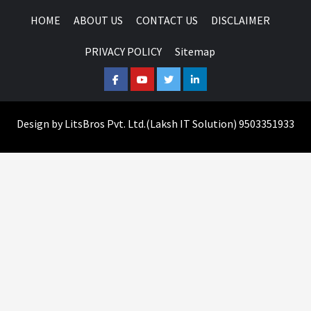
HOME
ABOUT US
CONTACT US
DISCLAIMER
PRIVACY POLICY
Sitemap
Facebook
Youtube
Twitter
Linkedin
Design by
LitsBros Pvt. Ltd.
(
Laksh IT Solution
) 9503351933