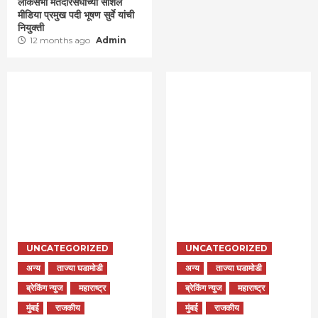
लोकसभा मतदारसंघाच्या सोशल
मीडिया प्रमुख पदी भूषण सुर्वे यांची
नियुक्ती
12 months ago
Admin
UNCATEGORIZED
UNCATEGORIZED
अन्य
ताज्या घडामोडी
अन्य
ताज्या घडामोडी
ब्रेकिंग न्युज
महाराष्ट्र
ब्रेकिंग न्युज
महाराष्ट्र
मुंबई
राजकीय
मुंबई
राजकीय