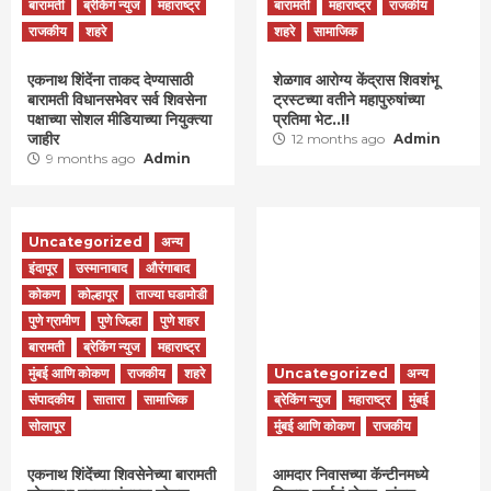
बारामती
ब्रेकिंग न्युज
महाराष्ट्र
बारामती
महाराष्ट्र
राजकीय
राजकीय
शहरे
शहरे
सामाजिक
एकनाथ शिंदेंना ताकद देण्यासाठी
शेळगाव आरोग्य केंद्रास शिवशंभू
बारामती विधानसभेवर सर्व शिवसेना
ट्रस्टच्या वतीने महापुरुषांच्या
पक्षाच्या सोशल मीडियाच्या नियुक्त्या
प्रतिमा भेट..!!
जाहीर
12 months ago
Admin
9 months ago
Admin
Uncategorized
अन्य
इंदापूर
उस्मानाबाद
औरंगाबाद
कोकण
कोल्हापूर
ताज्या घडामोडी
पुणे ग्रामीण
पुणे जिल्हा
पुणे शहर
बारामती
ब्रेकिंग न्युज
महाराष्ट्र
मुंबई आणि कोकण
राजकीय
शहरे
Uncategorized
अन्य
संपादकीय
सातारा
सामाजिक
ब्रेकिंग न्युज
महाराष्ट्र
मुंबई
सोलापूर
मुंबई आणि कोकण
राजकीय
एकनाथ शिंदेंच्या शिवसेनेच्या बारामती
आमदार निवासच्या कॅन्टीनमध्ये