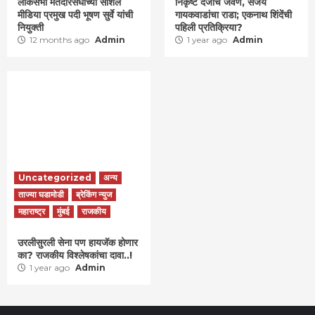
लोकसभा मतदारसंघाच्या सोशल
निकृष्ट दर्जाचं जेवण, संजय
मीडिया प्रमुख पदी भूषण सुर्वे यांची
गायकवाडांचा राडा; एकनाथ शिंदेंची
नियुक्ती
पहिली प्रतिक्रिया?
12 months ago
Admin
1 year ago
Admin
Uncategorized
अन्य
ताज्या घडामोडी
ब्रेकिंग न्युज
महाराष्ट्र
मुंबई
राजकीय
उरलीसुरली सेना पण हायजॅक होणार
का? राजकीय विश्लेषकांचा दावा..!
1 year ago
Admin