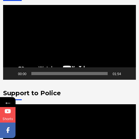
Video
Player
00:00
01:54
Support to Police
←
Video
Player
Shorts