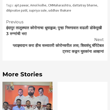
Tags:
ajit pawar
,
Amol kolhe
,
CMMaharashtra
,
dattatray bharne
,
dilipvalse patil
,
supriya sule
,
uddhav thakare
Continue
Previous
इंदापुर तालुक्यात कोरोनाचा धुमाकूळ; पुन्हा निमगावात वाढली डोकेदुखी
Reading
3 रुग्णांची भर!
Next
प्लाझ्मादान करा हीच सध्यातरी कोरोनवरील लस; शिवशंभू चॅरिटेबल
ट्रस्ट कडून युवकांना आव्हान!
More Stories