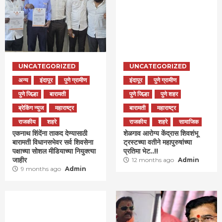
UNCATEGORIZED
UNCATEGORIZED
अन्य
इंदापूर
पुणे ग्रामीण
इंदापूर
पुणे ग्रामीण
पुणे जिल्हा
बारामती
पुणे जिल्हा
पुणे शहर
ब्रेकिंग न्युज
महाराष्ट्र
बारामती
महाराष्ट्र
राजकीय
शहरे
राजकीय
शहरे
सामाजिक
एकनाथ शिंदेंना ताकद देण्यासाठी
शेळगाव आरोग्य केंद्रास शिवशंभू
बारामती विधानसभेवर सर्व शिवसेना
ट्रस्टच्या वतीने महापुरुषांच्या
पक्षाच्या सोशल मीडियाच्या नियुक्त्या
प्रतिमा भेट..!!
जाहीर
12 months ago
Admin
9 months ago
Admin