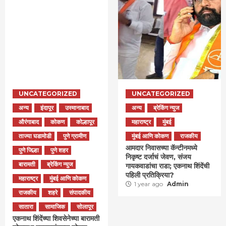
UNCATEGORIZED
UNCATEGORIZED
अन्य
इंदापूर
उस्मानाबाद
अन्य
ब्रेकिंग न्युज
औरंगाबाद
कोकण
कोल्हापूर
महाराष्ट्र
मुंबई
ताज्या घडामोडी
पुणे ग्रामीण
मुंबई आणि कोकण
राजकीय
आमदार निवासच्या कॅन्टीनमध्ये
पुणे जिल्हा
पुणे शहर
निकृष्ट दर्जाचं जेवण, संजय
बारामती
ब्रेकिंग न्युज
गायकवाडांचा राडा; एकनाथ शिंदेंची
पहिली प्रतिक्रिया?
महाराष्ट्र
मुंबई आणि कोकण
1 year ago
Admin
राजकीय
शहरे
संपादकीय
सातारा
सामाजिक
सोलापूर
एकनाथ शिंदेंच्या शिवसेनेच्या बारामती