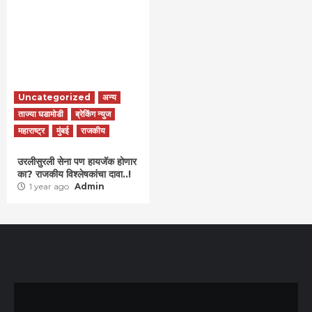
Uncategorized
अन्य
ताज्या घडामोडी
ब्रेकिंग न्युज
महाराष्ट्र
मुंबई
राजकीय
उरलीसुरली सेना पण हायजॅक होणार
का? राजकीय विश्लेषकांचा दावा..!
1 year ago
Admin