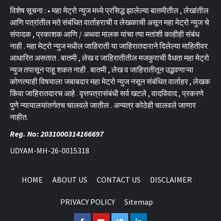
विशेष सूचना : • महा मेट्रो न्युज मध्ये प्रसिद्ध झालेल्या बातमीतील , लेखांतील
आणि पत्रांतील मते संबंधित वार्ताहराची व लेखकाची असून महा मेट्रो न्युज चे
संपादक , प्रकाशक आणि / अथवा मालक यांचा त्या मतांशी काहीही संबंध
नाही . महा मेट्रो न्युज मधील जाहिराती या जाहिरातदाराने दिलेल्या माहितीवर
आधारित असतात . बातमी , लेख व जाहिरातीतील मजकुराची वैधता महा मेट्रो
न्युज तपासून पाहू शकत नाही . बातमी , लेख व जाहिरातीतून उद्भवणाऱ्या
कोणत्याही विषयाला जबाबदार महा मेट्रो न्युज नसून संबंधित वार्ताहर , लेखक
किंवा जाहिरातदारच आहे . वृत्तपत्रासंबंधी सर्व खटले , वादविवाद , प्रकरणे
पुणे न्यायालयांतर्गतच चालवले जातील . अन्यत्र कोठेही चालवले जाणार
नाहीत.
Reg. No: 2031000314166697
UDYAM-MH-26-0015318
HOME
ABOUT US
CONTACT US
DISCLAIMER
PRIVACY POLICY
Sitemap
Facebook
Youtube
Twitter
Linkedin