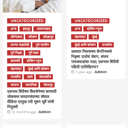
UNCATEGORIZED
UNCATEGORIZED
अन्य
इंदापूर
उस्मानाबाद
अन्य
ब्रेकिंग न्युज
औरंगाबाद
कोकण
कोल्हापूर
महाराष्ट्र
मुंबई
ताज्या घडामोडी
पुणे ग्रामीण
मुंबई आणि कोकण
राजकीय
आमदार निवासच्या कॅन्टीनमध्ये
पुणे जिल्हा
पुणे शहर
निकृष्ट दर्जाचं जेवण, संजय
बारामती
ब्रेकिंग न्युज
गायकवाडांचा राडा; एकनाथ शिंदेंची
पहिली प्रतिक्रिया?
महाराष्ट्र
मुंबई आणि कोकण
1 year ago
Admin
राजकीय
शहरे
संपादकीय
सातारा
सामाजिक
सोलापूर
एकनाथ शिंदेंच्या शिवसेनेच्या बारामती
लोकसभा मतदारसंघाच्या सोशल
मीडिया प्रमुख पदी भूषण सुर्वे यांची
नियुक्ती
12 months ago
Admin