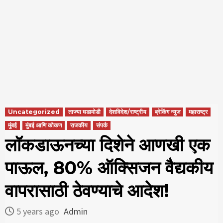
Uncategorized
ताज्या घडामोडी
देशविदेश/राष्ट्रीय
ब्रेकिंग न्युज
महाराष्ट्र
मुंबई
मुंबई आणि कोकण
राजकीय
संपर्क
लॉकडाऊनच्या दिशेने आणखी एक
पाऊल, 80% ऑक्सिजन वैद्यकीय
वापरासाठी ठेवण्याचे आदेश!
5 years ago
Admin