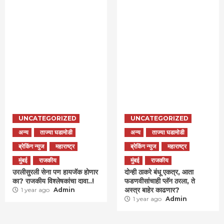
UNCATEGORIZED
UNCATEGORIZED
अन्य
ताज्या घडामोडी
अन्य
ताज्या घडामोडी
ब्रेकिंग न्युज
महाराष्ट्र
ब्रेकिंग न्युज
महाराष्ट्र
मुंबई
राजकीय
मुंबई
राजकीय
उरलीसुरली सेना पण हायजॅक होणार
दोन्ही ठाकरे बंधू एकत्र, आता
का? राजकीय विश्लेषकांचा दावा..!
फडणवीसांचाही प्लॅन ठरला, ते
अस्त्र बाहेर काढणार?
1 year ago
Admin
1 year ago
Admin