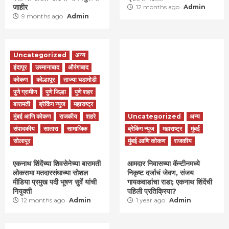
जाहीर
12 months ago
Admin
9 months ago
Admin
Uncategorized
अन्य
इंदापूर
उस्मानाबाद
औरंगाबाद
कोकण
कोल्हापूर
ताज्या घडामोडी
पुणे ग्रामीण
पुणे जिल्हा
पुणे शहर
बारामती
ब्रेकिंग न्युज
महाराष्ट्र
मुंबई आणि कोकण
राजकीय
शहरे
Uncategorized
अन्य
संपादकीय
सातारा
सामाजिक
ब्रेकिंग न्युज
महाराष्ट्र
मुंबई
सोलापूर
मुंबई आणि कोकण
राजकीय
एकनाथ शिंदेंच्या शिवसेनेच्या बारामती
आमदार निवासच्या कॅन्टीनमध्ये
लोकसभा मतदारसंघाच्या सोशल
निकृष्ट दर्जाचं जेवण, संजय
मीडिया प्रमुख पदी भूषण सुर्वे यांची
गायकवाडांचा राडा; एकनाथ शिंदेंची
नियुक्ती
पहिली प्रतिक्रिया?
12 months ago
Admin
1 year ago
Admin