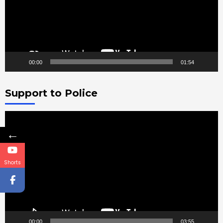
00:00
01:54
Support to Police
Video
Player
←
Shorts
00:00
03:55