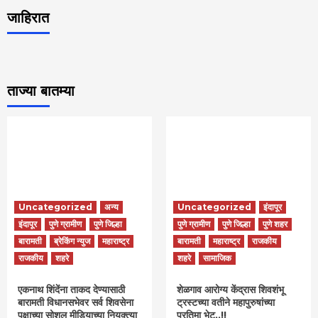
जाहिरात
ताज्या बातम्या
Uncategorized
अन्य
Uncategorized
इंदापूर
इंदापूर
पुणे ग्रामीण
पुणे जिल्हा
पुणे ग्रामीण
पुणे जिल्हा
पुणे शहर
बारामती
ब्रेकिंग न्युज
महाराष्ट्र
बारामती
महाराष्ट्र
राजकीय
राजकीय
शहरे
शहरे
सामाजिक
एकनाथ शिंदेंना ताकद देण्यासाठी
शेळगाव आरोग्य केंद्रास शिवशंभू
बारामती विधानसभेवर सर्व शिवसेना
ट्रस्टच्या वतीने महापुरुषांच्या
पक्षाच्या सोशल मीडियाच्या नियुक्त्या
प्रतिमा भेट..!!