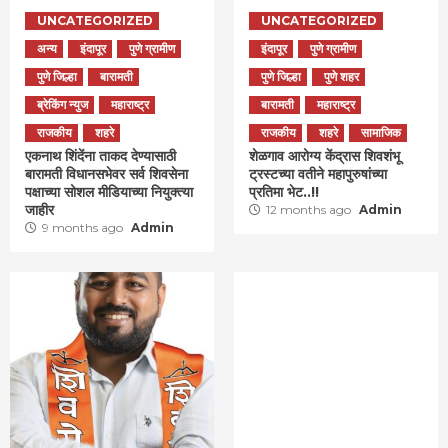
UNCATEGORIZED
UNCATEGORIZED
अन्य
इंदापूर
पुणे ग्रामीण
इंदापूर
पुणे ग्रामीण
पुणे जिल्हा
बारामती
पुणे जिल्हा
पुणे शहर
ब्रेकिंग न्युज
महाराष्ट्र
बारामती
महाराष्ट्र
राजकीय
शहरे
राजकीय
शहरे
सामाजिक
एकनाथ शिंदेंना ताकद देण्यासाठी
शेळगाव आरोग्य केंद्रास शिवशंभू
बारामती विधानसभेवर सर्व शिवसेना
ट्रस्टच्या वतीने महापुरुषांच्या
पक्षाच्या सोशल मीडियाच्या नियुक्त्या
प्रतिमा भेट..!!
जाहीर
12 months ago
Admin
9 months ago
Admin