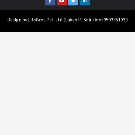
Design by
LitsBros Pvt. Ltd.
(
Laksh IT Solution
) 9503351933