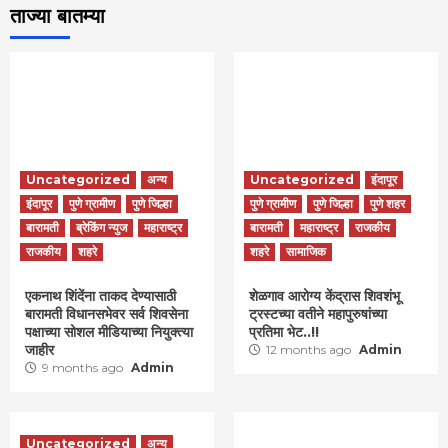
ताज्या बातम्या
Uncategorized
अन्य
Uncategorized
इंदापूर
इंदापूर
पुणे ग्रामीण
पुणे जिल्हा
पुणे ग्रामीण
पुणे जिल्हा
पुणे शहर
बारामती
ब्रेकिंग न्युज
महाराष्ट्र
बारामती
महाराष्ट्र
राजकीय
राजकीय
शहरे
शहरे
सामाजिक
एकनाथ शिंदेंना ताकद देण्यासाठी
शेळगाव आरोग्य केंद्रास शिवशंभू
बारामती विधानसभेवर सर्व शिवसेना
ट्रस्टच्या वतीने महापुरुषांच्या
पक्षाच्या सोशल मीडियाच्या नियुक्त्या
प्रतिमा भेट..!!
जाहीर
12 months ago
Admin
9 months ago
Admin
Uncategorized
अन्य