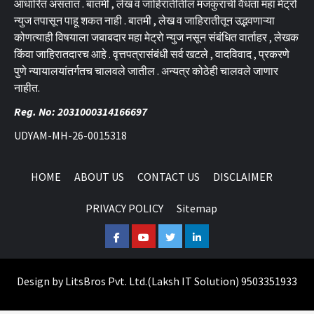
आधारित असतात . बातमी , लेख व जाहिरातीतील मजकुराची वैधता महा मेट्रो
न्युज तपासून पाहू शकत नाही . बातमी , लेख व जाहिरातीतून उद्भवणाऱ्या
कोणत्याही विषयाला जबाबदार महा मेट्रो न्युज नसून संबंधित वार्ताहर , लेखक
किंवा जाहिरातदारच आहे . वृत्तपत्रासंबंधी सर्व खटले , वादविवाद , प्रकरणे
पुणे न्यायालयांतर्गतच चालवले जातील . अन्यत्र कोठेही चालवले जाणार
नाहीत.
Reg. No: 2031000314166697
UDYAM-MH-26-0015318
HOME
ABOUT US
CONTACT US
DISCLAIMER
PRIVACY POLICY
Sitemap
Facebook
Youtube
Twitter
Linkedin
Design by
LitsBros Pvt. Ltd.
(
Laksh IT Solution
) 9503351933