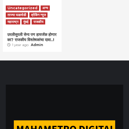
Uncategorized
अन्य
ताज्या घडामोडी
ब्रेकिंग न्युज
महाराष्ट्र
मुंबई
राजकीय
उरलीसुरली सेना पण हायजॅक होणार
का? राजकीय विश्लेषकांचा दावा..!
1 year ago
Admin
MAHAMETRO DIGITAL