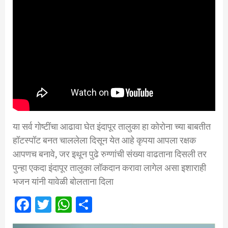
या सर्व गोष्टींचा आढावा घेत इंदापूर तालुका हा कोरोना च्या बाबतीत
हॉटस्पॉट बनत चाललेला दिसून येत आहे कृपया आपला रक्षक
आपणच बनावे, जर इथून पुढे रुग्णांची संख्या वाढताना दिसली तर
पुन्हा एकदा इंदापूर तालुका लॉकदान करावा लागेल असा इशाराही
भजन यांनी यावेळी बोलताना दिला
Facebook
Twitter
WhatsApp
Share