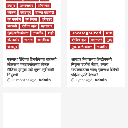
इंदापूर
उस्मानाबाद
औरंगाबाद
कोकण
कोल्हापूर
ताज्या घडामोडी
पुणे ग्रामीण
पुणे जिल्हा
पुणे शहर
बारामती
ब्रेकिंग न्युज
महाराष्ट्र
मुंबई आणि कोकण
राजकीय
शहरे
Uncategorized
अन्य
संपादकीय
सातारा
सामाजिक
ब्रेकिंग न्युज
महाराष्ट्र
मुंबई
सोलापूर
मुंबई आणि कोकण
राजकीय
एकनाथ शिंदेंच्या शिवसेनेच्या बारामती
आमदार निवासच्या कॅन्टीनमध्ये
लोकसभा मतदारसंघाच्या सोशल
निकृष्ट दर्जाचं जेवण, संजय
मीडिया प्रमुख पदी भूषण सुर्वे यांची
गायकवाडांचा राडा; एकनाथ शिंदेंची
नियुक्ती
पहिली प्रतिक्रिया?
12 months ago
Admin
1 year ago
Admin