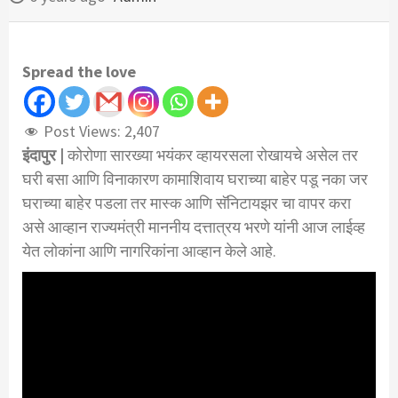
Spread the love
Post Views:
2,407
इंदापुर |
कोरोणा सारख्या भयंकर व्हायरसला रोखायचे असेल तर
घरी बसा आणि विनाकारण कामाशिवाय घराच्या बाहेर पडू नका जर
घराच्या बाहेर पडला तर मास्क आणि सॅनिटायझर चा वापर करा
असे आव्हान राज्यमंत्री माननीय दत्तात्रय भरणे यांनी आज लाईव्ह
येत लोकांना आणि नागरिकांना आव्हान केले आहे.