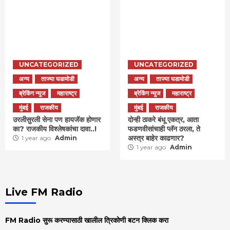
UNCATEGORIZED
UNCATEGORIZED
अन्य
ताज्या घडामोडी
अन्य
ताज्या घडामोडी
ब्रेकिंग न्युज
महाराष्ट्र
ब्रेकिंग न्युज
महाराष्ट्र
मुंबई
राजकीय
मुंबई
राजकीय
उरलीसुरली सेना पण हायजॅक होणार
दोन्ही ठाकरे बंधू एकत्र, आता
का? राजकीय विश्लेषकांचा दावा..!
फडणवीसांचाही प्लॅन ठरला, ते
अस्त्र बाहेर काढणार?
1 year ago
Admin
1 year ago
Admin
Live FM Radio
FM Radio सुरू करण्यासाठी खालील त्रिकोणी बटन क्लिक करा