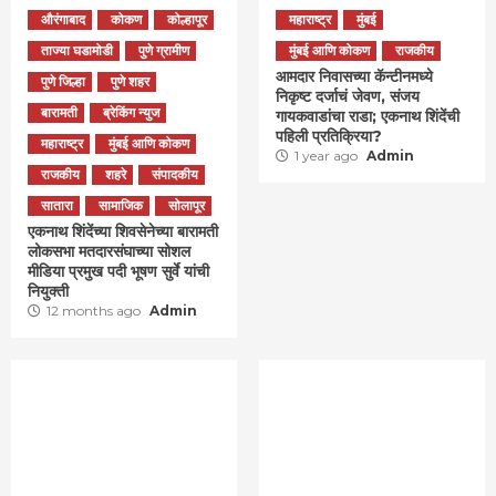
औरंगाबाद
कोकण
कोल्हापूर
महाराष्ट्र
मुंबई
ताज्या घडामोडी
पुणे ग्रामीण
मुंबई आणि कोकण
राजकीय
आमदार निवासच्या कॅन्टीनमध्ये
पुणे जिल्हा
पुणे शहर
निकृष्ट दर्जाचं जेवण, संजय
बारामती
ब्रेकिंग न्युज
गायकवाडांचा राडा; एकनाथ शिंदेंची
पहिली प्रतिक्रिया?
महाराष्ट्र
मुंबई आणि कोकण
1 year ago
Admin
राजकीय
शहरे
संपादकीय
सातारा
सामाजिक
सोलापूर
एकनाथ शिंदेंच्या शिवसेनेच्या बारामती
लोकसभा मतदारसंघाच्या सोशल
मीडिया प्रमुख पदी भूषण सुर्वे यांची
नियुक्ती
12 months ago
Admin