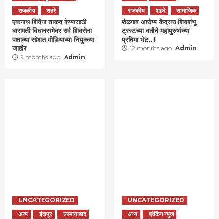
राजकीय
शहरे
राजकीय
शहरे
सामाजिक
एकनाथ शिंदेंना ताकद देण्यासाठी
शेळगाव आरोग्य केंद्रास शिवशंभू
बारामती विधानसभेवर सर्व शिवसेना
ट्रस्टच्या वतीने महापुरुषांच्या
पक्षाच्या सोशल मीडियाच्या नियुक्त्या
प्रतिमा भेट..!!
जाहीर
12 months ago
Admin
9 months ago
Admin
UNCATEGORIZED
UNCATEGORIZED
अन्य
इंदापूर
उस्मानाबाद
अन्य
ब्रेकिंग न्युज