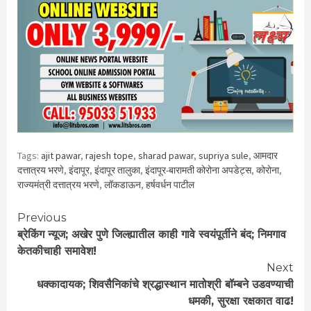
Tags:
ajit pawar
,
rajesh tope
,
sharad pawar
,
supriya sule
,
आमदार
दत्तात्रय भरणे
,
इंदापूर
,
इंदापूर तालुका
,
इंदापूर-बारामती कोरोना अपडेट्स
,
कोरोना
,
राज्यमंत्री दत्तात्रय भरणे
,
लॉकडाऊन
,
हर्षवर्धन पाटील
Continue
Previous
ब्रेकिंग न्यूज; अखेर पुणे जिल्ह्यातील काही गावे स्वयंपूर्तीने बंद; निमगाव
Reading
केतकीचाही समावेश!
Next
धक्कादायक; शिवसैनिकांचे श्रद्धास्थान मातोश्री बॉम्बने उडवण्याची
धमकी, सुरक्षा रक्षकात वाढ!