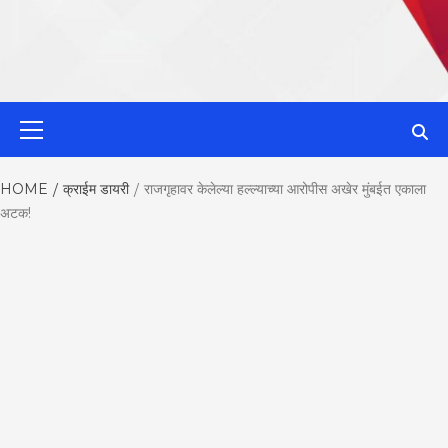
MahaMetroN
Primary
Menu
Best News
HOME
क्राईम डायरी
राजगृहावर केलेल्या हल्ल्याच्या आरोपीस अखेर मुंबईत एकाला
अटक!
Website in P