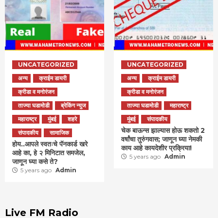
UNCATEGORIZED
UNCATEGORIZED
अन्य
क्राईम डायरी
अन्य
क्राईम डायरी
क्रीडा व मनोरंजन
क्रीडा व मनोरंजन
ताज्या घडामोडी
ब्रेकिंग न्युज
ताज्या घडामोडी
महाराष्ट्र
महाराष्ट्र
मुंबई
शहरे
मुंबई
संपादकीय
चेक बाऊन्स झाल्यास होऊ शकतो 2
संपादकीय
सामाजिक
वर्षांचा तुरुंगवास; जाणून घ्या नेमकी
होय..आपले स्वतःचे पॅनकार्ड खरे
काय आहे कायदेशीर प्रक्रिया!
आहे का, हे २ मिनिटात समजेल,
5 years ago
Admin
जाणून घ्या कसे ते?
5 years ago
Admin
Live FM Radio