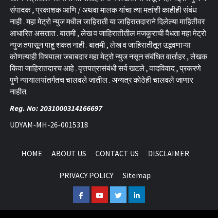
संपादक , प्रकाशक आणि / अथवा मालक यांचा त्या मतांशी काहीही संबंध
नाही . महा मेट्रो न्युज मधील जाहिराती या जाहिरातदाराने दिलेल्या माहितीवर
आधारित असतात . बातमी , लेख व जाहिरातीतील मजकुराची वैधता महा मेट्रो
न्युज तपासून पाहू शकत नाही . बातमी , लेख व जाहिरातीतून उद्भवणाऱ्या
कोणत्याही विषयाला जबाबदार महा मेट्रो न्युज नसून संबंधित वार्ताहर , लेखक
किंवा जाहिरातदारच आहे . वृत्तपत्रासंबंधी सर्व खटले , वादविवाद , प्रकरणे
पुणे न्यायालयांतर्गतच चालवले जातील . अन्यत्र कोठेही चालवले जाणार
नाहीत.
Reg. No: 2031000314166697
UDYAM-MH-26-0015318
HOME
ABOUT US
CONTACT US
DISCLAIMER
PRIVACY POLICY
Sitemap
Facebook
Youtube
Twitter
Linkedin