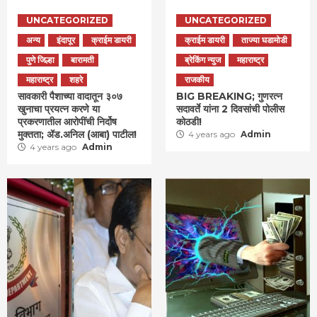
UNCATEGORIZED
UNCATEGORIZED
अन्य
इंदापूर
क्राईम डायरी
क्राईम डायरी
ताज्या घडामोडी
पुणे जिल्हा
बारामती
ब्रेकिंग न्युज
महाराष्ट्र
महाराष्ट्र
शहरे
राजकीय
सावकारी पैशाच्या वादातून ३०७
BIG BREAKING; गुणरत्न
खुनाचा प्रयत्न करणे या
सदावर्ते यांना 2 दिवसांची पोलीस
प्रकरणातील आरोपींची निर्दोष
कोठडी!
मुक्तता; ॲड.अनिल (आबा) पाटील!
4 years ago
Admin
4 years ago
Admin