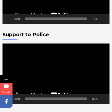
00:00
01:54
Support to Police
Video
Player
←
Shorts
00:00
03:55