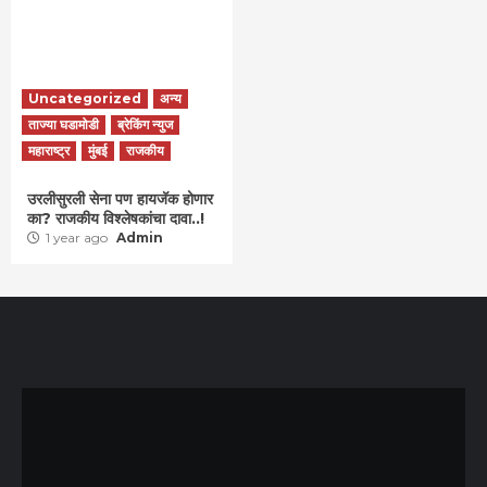
Uncategorized
अन्य
ताज्या घडामोडी
ब्रेकिंग न्युज
महाराष्ट्र
मुंबई
राजकीय
उरलीसुरली सेना पण हायजॅक होणार
का? राजकीय विश्लेषकांचा दावा..!
1 year ago
Admin