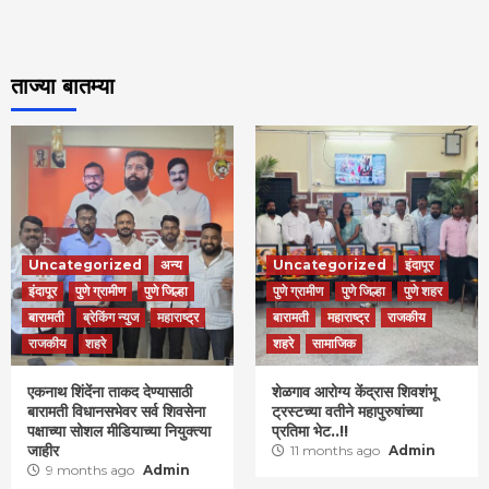
ताज्या बातम्या
Uncategorized
अन्य
Uncategorized
इंदापूर
इंदापूर
पुणे ग्रामीण
पुणे जिल्हा
पुणे ग्रामीण
पुणे जिल्हा
पुणे शहर
बारामती
ब्रेकिंग न्युज
महाराष्ट्र
बारामती
महाराष्ट्र
राजकीय
राजकीय
शहरे
शहरे
सामाजिक
एकनाथ शिंदेंना ताकद देण्यासाठी
शेळगाव आरोग्य केंद्रास शिवशंभू
बारामती विधानसभेवर सर्व शिवसेना
ट्रस्टच्या वतीने महापुरुषांच्या
पक्षाच्या सोशल मीडियाच्या नियुक्त्या
प्रतिमा भेट..!!
जाहीर
11 months ago
Admin
9 months ago
Admin