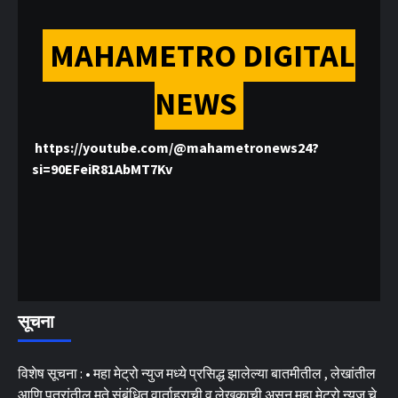
MAHAMETRO DIGITAL
NEWS
https://youtube.com/@mahametronews24?
si=90EFeiR81AbMT7Kv
सूचना
विशेष सूचना : • महा मेट्रो न्युज मध्ये प्रसिद्ध झालेल्या बातमीतील , लेखांतील
आणि पत्रांतील मते संबंधित वार्ताहराची व लेखकाची असून महा मेट्रो न्युज चे