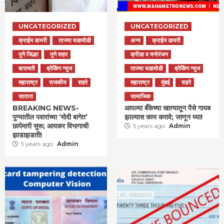
UNCATEGORIZED
UNCATEGORIZED
क्राईम डायरी
ताज्या घडामोडी
अन्य
क्राईम डायरी
पुणे जिल्हा
पुणे शहर
क्रीडा व मनोरंजन
बारामती
ब्रेकिंग न्युज
ताज्या घडामोडी
ब्रेकिंग न्युज
महाराष्ट्र
राजकीय
शहरे
महाराष्ट्र
मुंबई
शहरे
सातारा
सामाजिक
BREAKING NEWS-
आपल्या बँकेच्या खात्यातून पैसे गायब
पुण्यातील पवारांच्या ‘मोदी बागेत’
झाल्यास काय करावे; जाणून घ्या!
छापेमारी सुरू; आयकर विभागाची
5 years ago
Admin
झाडाझडती!
5 years ago
Admin