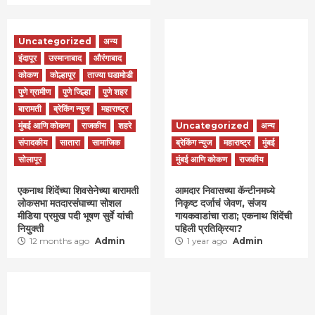
Uncategorized
अन्य
इंदापूर
उस्मानाबाद
औरंगाबाद
कोकण
कोल्हापूर
ताज्या घडामोडी
पुणे ग्रामीण
पुणे जिल्हा
पुणे शहर
बारामती
ब्रेकिंग न्युज
महाराष्ट्र
मुंबई आणि कोकण
राजकीय
शहरे
Uncategorized
अन्य
संपादकीय
सातारा
सामाजिक
ब्रेकिंग न्युज
महाराष्ट्र
मुंबई
सोलापूर
मुंबई आणि कोकण
राजकीय
एकनाथ शिंदेंच्या शिवसेनेच्या बारामती
आमदार निवासच्या कॅन्टीनमध्ये
लोकसभा मतदारसंघाच्या सोशल
निकृष्ट दर्जाचं जेवण, संजय
मीडिया प्रमुख पदी भूषण सुर्वे यांची
गायकवाडांचा राडा; एकनाथ शिंदेंची
नियुक्ती
पहिली प्रतिक्रिया?
12 months ago
Admin
1 year ago
Admin