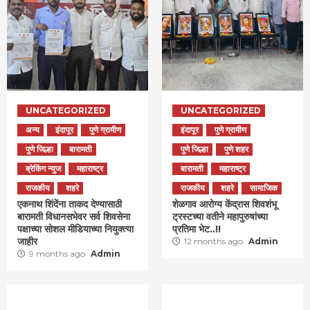
UNCATEGORIZED
UNCATEGORIZED
अन्य
इंदापूर
पुणे ग्रामीण
इंदापूर
पुणे ग्रामीण
पुणे जिल्हा
बारामती
पुणे जिल्हा
पुणे शहर
ब्रेकिंग न्युज
महाराष्ट्र
बारामती
महाराष्ट्र
राजकीय
शहरे
राजकीय
शहरे
सामाजिक
एकनाथ शिंदेंना ताकद देण्यासाठी
शेळगाव आरोग्य केंद्रास शिवशंभू
बारामती विधानसभेवर सर्व शिवसेना
ट्रस्टच्या वतीने महापुरुषांच्या
पक्षाच्या सोशल मीडियाच्या नियुक्त्या
प्रतिमा भेट..!!
जाहीर
12 months ago
Admin
9 months ago
Admin