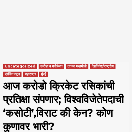
Uncategorized
क्रीडा व मनोरंजन
ताज्या घडामोडी
देशविदेश/राष्ट्रीय
ब्रेकिंग न्युज
महाराष्ट्र
मुंबई
आज करोडो क्रिकेट रसिकांची
प्रतिक्षा संपणार; विश्वविजेतेपदाची
‘कसोटी’,विराट की केन? कोण
कुणावर भारी?