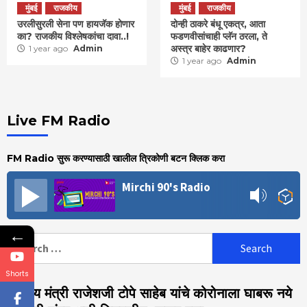
मुंबई
राजकीय
मुंबई
राजकीय
उरलीसुरली सेना पण हायजॅक होणार
दोन्ही ठाकरे बंधू एकत्र, आता
का? राजकीय विश्लेषकांचा दावा..!
फडणवीसांचाही प्लॅन ठरला, ते
अस्त्र बाहेर काढणार?
1 year ago
Admin
1 year ago
Admin
Live FM Radio
FM Radio सुरू करण्यासाठी खालील त्रिकोणी बटन क्लिक करा
Mirchi 90's Radio
←
Search
for:
Shorts
आरोग्य मंत्री राजेशजी टोपे साहेब यांचे कोरोनाला घाबरू नये