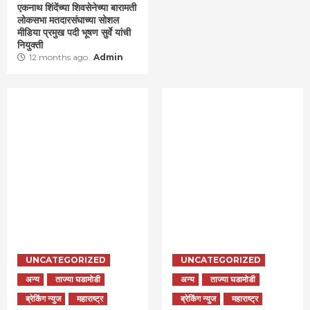
एकनाथ शिंदेंच्या शिवसेनेच्या बारामती
लोकसभा मतदारसंघाच्या सोशल
मीडिया प्रमुख पदी भूषण सुर्वे यांची
नियुक्ती
12 months ago
Admin
UNCATEGORIZED
UNCATEGORIZED
अन्य
ताज्या घडामोडी
अन्य
ताज्या घडामोडी
ब्रेकिंग न्युज
महाराष्ट्र
ब्रेकिंग न्युज
महाराष्ट्र