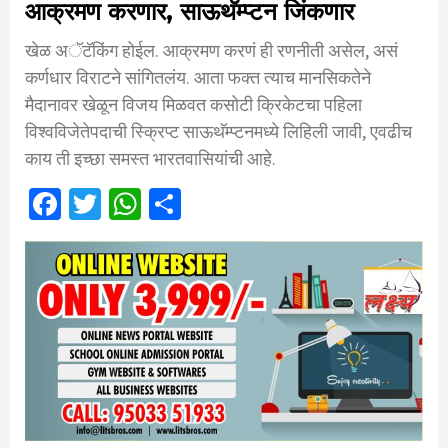
आक्रमण करणार, साऊथॅम्प्टन जिंकणार
खेळ अॅटॅकिंग होईल. आक्रमण करणं ही रणनीती असेल, असं
कर्णधार विराटने सांगितलंय. आता फक्त त्याच मानसिकतेने
मैदानावर खेळून विजय मिळवत कसोटी क्रिकेटचा पहिला
विश्वविजेतेपदाची स्क्रिप्ट साऊथॅम्प्टनमध्ये लिहिली जावी, एवढीच
काय ती इच्छा समस्त भारतवासियांची आहे.
Facebook
Twitter
WhatsApp
Share