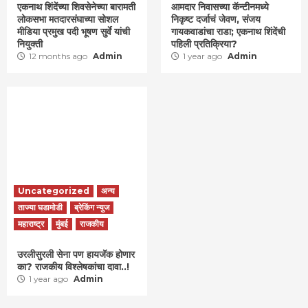
एकनाथ शिंदेंच्या शिवसेनेच्या बारामती
आमदार निवासच्या कॅन्टीनमध्ये
लोकसभा मतदारसंघाच्या सोशल
निकृष्ट दर्जाचं जेवण, संजय
मीडिया प्रमुख पदी भूषण सुर्वे यांची
गायकवाडांचा राडा; एकनाथ शिंदेंची
नियुक्ती
पहिली प्रतिक्रिया?
12 months ago
Admin
1 year ago
Admin
Uncategorized
अन्य
ताज्या घडामोडी
ब्रेकिंग न्युज
महाराष्ट्र
मुंबई
राजकीय
उरलीसुरली सेना पण हायजॅक होणार
का? राजकीय विश्लेषकांचा दावा..!
1 year ago
Admin