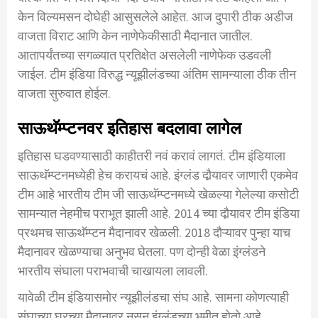
केन विल्यमसन दोघेही आसुसलेले आहेत. आज दुपारी ठीक अडीज
वाजता विराट आणि केन नाणेफेकीसाठी मैदानात जातील.
आतापर्यंतच्या सगळ्यात प्रतिक्षेत असलेली नाणेफेक उडवली
जाईल. टीम इंडिया विरुद्ध न्यूझीलंडच्या अंतिम सामन्याला ठीक तीन
वाजता सुरुवात होईल.
साऊथॅम्प्टनवर इतिहास बदलावा लागेल
इतिहास घडवण्यासाठी काहीतरी नवं करावं लागतं. टीम इंडियाला
साऊथॅम्प्टनमध्येही हेच करायचं आहे. इंग्लंड दौर्‍यावर जाणारी एकमेव
टीम आहे भारतीय टीम जी साऊथॅम्प्टनमध्ये खेळल्या गेलेल्या कसोटी
सामन्यात नेहमीच पराभूत झाली आहे. 2014 च्या दौर्‍यावर टीम इंडिया
प्रथमच साऊथॅम्प्टन मैदानावर खेळली. 2018 दौऱ्यावर पुन्हा याच
मैदानावर खेळण्याचा अनुभव घेतला. पण दोन्ही वेळा इंग्लंडने
भारतीय संघाला पराभवाची चाखायला लावली.
यावेळी टीम इंडियासमोर न्यूझीलंडचा संघ आहे. सामना कोणत्याही
संघाच्या घरच्या मैदानावर नसून इंग्लंडच्या भूमीत होतो आहे.