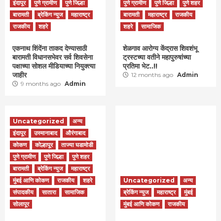
इंदापूर
पुणे ग्रामीण
पुणे जिल्हा
पुणे ग्रामीण
पुणे जिल्हा
पुणे शहर
बारामती
ब्रेकिंग न्युज
महाराष्ट्र
बारामती
महाराष्ट्र
राजकीय
राजकीय
शहरे
शहरे
सामाजिक
एकनाथ शिंदेंना ताकद देण्यासाठी
शेळगाव आरोग्य केंद्रास शिवशंभू
बारामती विधानसभेवर सर्व शिवसेना
ट्रस्टच्या वतीने महापुरुषांच्या
पक्षाच्या सोशल मीडियाच्या नियुक्त्या
प्रतिमा भेट..!!
जाहीर
12 months ago
Admin
9 months ago
Admin
Uncategorized
अन्य
इंदापूर
उस्मानाबाद
औरंगाबाद
कोकण
कोल्हापूर
ताज्या घडामोडी
पुणे ग्रामीण
पुणे जिल्हा
पुणे शहर
बारामती
ब्रेकिंग न्युज
महाराष्ट्र
मुंबई आणि कोकण
राजकीय
शहरे
Uncategorized
अन्य
संपादकीय
सातारा
सामाजिक
ब्रेकिंग न्युज
महाराष्ट्र
मुंबई
सोलापूर
मुंबई आणि कोकण
राजकीय