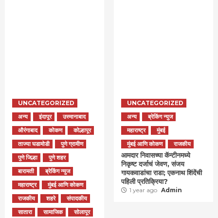
UNCATEGORIZED
UNCATEGORIZED
अन्य
इंदापूर
उस्मानाबाद
अन्य
ब्रेकिंग न्युज
औरंगाबाद
कोकण
कोल्हापूर
महाराष्ट्र
मुंबई
ताज्या घडामोडी
पुणे ग्रामीण
मुंबई आणि कोकण
राजकीय
आमदार निवासच्या कॅन्टीनमध्ये
पुणे जिल्हा
पुणे शहर
निकृष्ट दर्जाचं जेवण, संजय
बारामती
ब्रेकिंग न्युज
गायकवाडांचा राडा; एकनाथ शिंदेंची
पहिली प्रतिक्रिया?
महाराष्ट्र
मुंबई आणि कोकण
1 year ago
Admin
राजकीय
शहरे
संपादकीय
सातारा
सामाजिक
सोलापूर