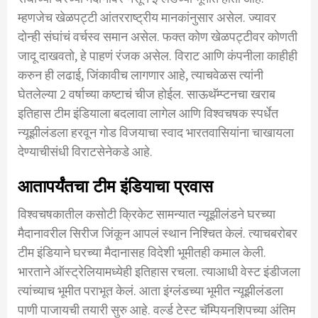
म्हणजेच खेळपट्टी आंतरराष्ट्रीय मानकांनुसार असेल. ज्यावर
दोन्ही संघांचं वर्चस्व समान असेल. फक्त कोण खेळपट्टीवर कोणती
जादू दाखवतो, हे पाहणं रंजक असेल. विराट आणि कंपनीला काहीही
करुन ही लढाई, जिंकावीच लागणार आहे, त्याचवेळस त्यांनी
घेतलेल्या 2 वर्षाच्या कष्टाचं चीज होईल. साऊथॅम्प्टनचा खराब
इतिहास टीम इंडियाला बदलावा लागेल आणि विश्वचषक स्पर्धेत
न्यूझीलंडला हरवून गोड विजयाचा स्वाद भारतवासियांना चाखायला
देण्याचीसंधी विराटसेनेकडे आहे.
आतापर्यंतचा टीम इंडियाचा प्रवास
विश्वचषकातील कसोटी क्रिकेट सामन्यात न्यूझीलंडने घरच्या
मैदानावरील सिरीज जिंकून आपलं स्थान निश्चित केलं. त्याचबरोबर
टीम इंडियाने घरच्या मैदानासह विदेशी भूमीतही कमाल केली.
भारताने ऑस्ट्रेलियामध्येही इतिहास रचला. त्याआधी वेस्ट इंडीजला
त्यांच्याच भूमीत पराभूत केलं. आता इंग्लंडच्या भूमीत न्यूझीलंडला
पाणी पाजायची तयारी सुरु आहे. वर्ल्ड टेस्ट चॅम्पियनशिपच्या अंतिम