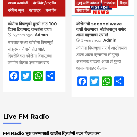
ताज्या घडामोडी
देशविदेश/राष्ट्रीय
मुंबई आणि कोकण
राजकीय
विदर्भ
ब्रेकिंग न्युज
महाराष्ट्र
राजकीय
संपादकीय
कोरोना विषाणूची दुसरी लाट 100
कोरोनाची second wave
दिवस टिकणार; तज्ज्ञांचा दावा!
कशी रोखणार? संशोधनातून समोर
आला महत्त्वाचा उपाय!
5 years ago
Admin
5 years ago
Admin
भारतात सध्या कोरोना विषाणूचं
कोरोना विषाणूचा संसर्ग आटोक्यात
संक्रमण वेगाने होत आहे.
आला आला म्हणताना तो पुन्हा
दिवसेंदिवस कोरोना विषाणूच्या
अचानक वाढला. आता तो पुन्हा
रुग्णांत मोठ्या प्रमाणात वाढ
आवाक्याबाहेर गेल्याचं
Facebook
Twitter
WhatsApp
Share
Facebook
Twitter
What
Sh
Live FM Radio
FM Radio सुरू करण्यासाठी खालील त्रिकोणी बटन क्लिक करा