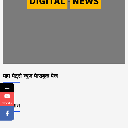
DIGITAL
-
NEWS
महा मेट्रो न्युज फेसबुक पेज
←
Shorts
जाहिरात