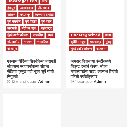
Uncategorized
अन्य
इंदापूर
उस्मानाबाद
औरंगाबाद
कोकण
कोल्हापूर
ताज्या घडामोडी
पुणे ग्रामीण
पुणे जिल्हा
पुणे शहर
बारामती
ब्रेकिंग न्युज
महाराष्ट्र
मुंबई आणि कोकण
राजकीय
शहरे
Uncategorized
अन्य
संपादकीय
सातारा
सामाजिक
ब्रेकिंग न्युज
महाराष्ट्र
मुंबई
सोलापूर
मुंबई आणि कोकण
राजकीय
एकनाथ शिंदेंच्या शिवसेनेच्या बारामती
आमदार निवासच्या कॅन्टीनमध्ये
लोकसभा मतदारसंघाच्या सोशल
निकृष्ट दर्जाचं जेवण, संजय
मीडिया प्रमुख पदी भूषण सुर्वे यांची
गायकवाडांचा राडा; एकनाथ शिंदेंची
नियुक्ती
पहिली प्रतिक्रिया?
12 months ago
Admin
1 year ago
Admin