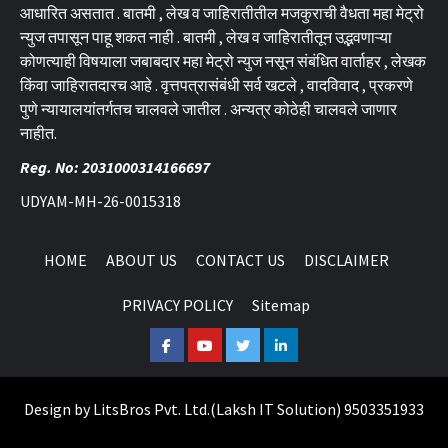
आधारित असतात . बातमी , लेख व जाहिरातीतील मजकुराची वैधता महा मेट्रो
न्युज तपासून पाहू शकत नाही . बातमी , लेख व जाहिरातीतून उद्भवणाऱ्या
कोणत्याही विषयाला जबाबदार महा मेट्रो न्युज नसून संबंधित वार्ताहर , लेखक
किंवा जाहिरातदारच आहे . वृत्तपत्रासंबंधी सर्व खटले , वादविवाद , प्रकरणे
पुणे न्यायालयांतर्गतच चालवले जातील . अन्यत्र कोठेही चालवले जाणार
नाहीत.
Reg. No: 2031000314166697
UDYAM-MH-26-0015318
HOME
ABOUT US
CONTACT US
DISCLAIMER
PRIVACY POLICY
Sitemap
Facebook
Youtube
Twitter
Linkedin
Design by
LitsBros Pvt. Ltd.
(
Laksh IT Solution
) 9503351933