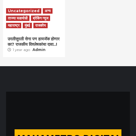
Uncategorized
अन्य
ताज्या घडामोडी
ब्रेकिंग न्युज
महाराष्ट्र
मुंबई
राजकीय
उरलीसुरली सेना पण हायजॅक होणार
का? राजकीय विश्लेषकांचा दावा..!
1 year ago
Admin