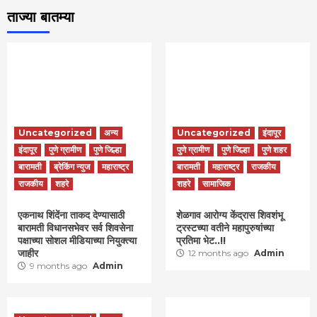
ताज्या बातम्या
Uncategorized
अन्य
Uncategorized
इंदापूर
इंदापूर
पुणे ग्रामीण
पुणे जिल्हा
पुणे ग्रामीण
पुणे जिल्हा
पुणे शहर
बारामती
ब्रेकिंग न्युज
महाराष्ट्र
बारामती
महाराष्ट्र
राजकीय
राजकीय
शहरे
शहरे
सामाजिक
एकनाथ शिंदेंना ताकद देण्यासाठी
शेळगाव आरोग्य केंद्रास शिवशंभू
बारामती विधानसभेवर सर्व शिवसेना
ट्रस्टच्या वतीने महापुरुषांच्या
पक्षाच्या सोशल मीडियाच्या नियुक्त्या
प्रतिमा भेट..!!
जाहीर
12 months ago
Admin
9 months ago
Admin