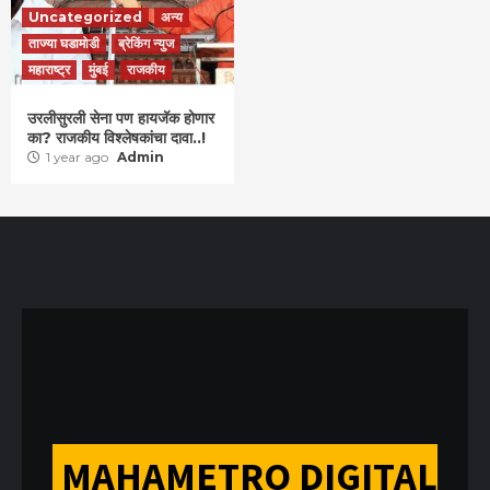
Uncategorized
अन्य
ताज्या घडामोडी
ब्रेकिंग न्युज
महाराष्ट्र
मुंबई
राजकीय
उरलीसुरली सेना पण हायजॅक होणार
का? राजकीय विश्लेषकांचा दावा..!
1 year ago
Admin
MAHAMETRO DIGITAL