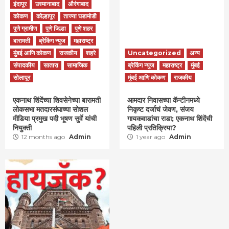
इंदापूर
उस्मानाबाद
औरंगाबाद
कोकण
कोल्हापूर
ताज्या घडामोडी
पुणे ग्रामीण
पुणे जिल्हा
पुणे शहर
बारामती
ब्रेकिंग न्युज
महाराष्ट्र
मुंबई आणि कोकण
राजकीय
शहरे
Uncategorized
अन्य
संपादकीय
सातारा
सामाजिक
ब्रेकिंग न्युज
महाराष्ट्र
मुंबई
सोलापूर
मुंबई आणि कोकण
राजकीय
एकनाथ शिंदेंच्या शिवसेनेच्या बारामती
आमदार निवासच्या कॅन्टीनमध्ये
लोकसभा मतदारसंघाच्या सोशल
निकृष्ट दर्जाचं जेवण, संजय
मीडिया प्रमुख पदी भूषण सुर्वे यांची
गायकवाडांचा राडा; एकनाथ शिंदेंची
नियुक्ती
पहिली प्रतिक्रिया?
12 months ago
Admin
1 year ago
Admin