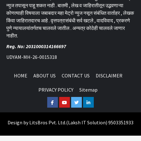
न्युज तपासून पाहू शकत नाही . बातमी , लेख व जाहिरातीतून उद्भवणाऱ्या
कोणत्याही विषयाला जबाबदार महा मेट्रो न्युज नसून संबंधित वार्ताहर , लेखक
किंवा जाहिरातदारच आहे . वृत्तपत्रासंबंधी सर्व खटले , वादविवाद , प्रकरणे
पुणे न्यायालयांतर्गतच चालवले जातील . अन्यत्र कोठेही चालवले जाणार
नाहीत.
Reg. No: 2031000314166697
UDYAM-MH-26-0015318
HOME
ABOUT US
CONTACT US
DISCLAIMER
PRIVACY POLICY
Sitemap
Facebook
Youtube
Twitter
Linkedin
Design by
LitsBros Pvt. Ltd.
(
Laksh IT Solution
) 9503351933