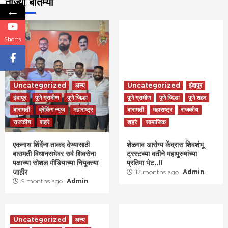
ताज्या बातम्या
←
Shorts
Uncategorized
अन्य
Uncategorized
इंदापूर
इंदापूर
पुणे ग्रामीण
पुणे जिल्हा
पुणे ग्रामीण
पुणे जिल्हा
पुणे शहर
बारामती
ब्रेकिंग न्युज
महाराष्ट्र
बारामती
महाराष्ट्र
राजकीय
राजकीय
शहरे
शहरे
सामाजिक
एकनाथ शिंदेंना ताकद देण्यासाठी
शेळगाव आरोग्य केंद्रास शिवशंभू
बारामती विधानसभेवर सर्व शिवसेना
ट्रस्टच्या वतीने महापुरुषांच्या
पक्षाच्या सोशल मीडियाच्या नियुक्त्या
प्रतिमा भेट..!!
जाहीर
12 months ago
Admin
9 months ago
Admin
Uncategorized
अन्य