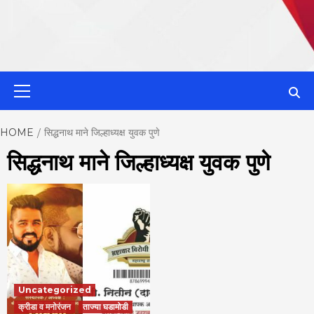
MahaMetroN
Primary
Menu
Best News
HOME
सिद्धनाथ माने जिल्हाध्यक्ष युवक पुणे
सिद्धनाथ माने जिल्हाध्यक्ष युवक पुणे
Website in P
Uncategorized
क्रीडा व मनोरंजन
ताज्या घडामोडी