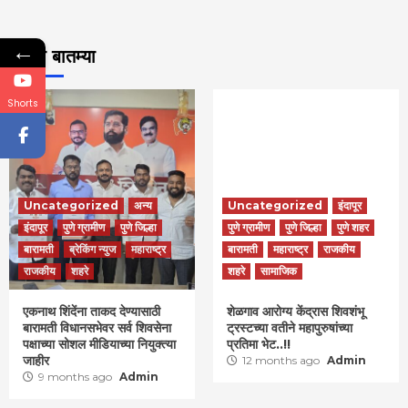
←
ताज्या बातम्या
Shorts
Uncategorized
अन्य
Uncategorized
इंदापूर
इंदापूर
पुणे ग्रामीण
पुणे जिल्हा
पुणे ग्रामीण
पुणे जिल्हा
पुणे शहर
बारामती
ब्रेकिंग न्युज
महाराष्ट्र
बारामती
महाराष्ट्र
राजकीय
राजकीय
शहरे
शहरे
सामाजिक
एकनाथ शिंदेंना ताकद देण्यासाठी
शेळगाव आरोग्य केंद्रास शिवशंभू
बारामती विधानसभेवर सर्व शिवसेना
ट्रस्टच्या वतीने महापुरुषांच्या
पक्षाच्या सोशल मीडियाच्या नियुक्त्या
प्रतिमा भेट..!!
जाहीर
12 months ago
Admin
9 months ago
Admin