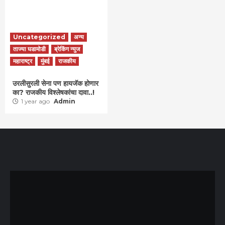
Uncategorized
अन्य
ताज्या घडामोडी
ब्रेकिंग न्युज
महाराष्ट्र
मुंबई
राजकीय
उरलीसुरली सेना पण हायजॅक होणार
का? राजकीय विश्लेषकांचा दावा..!
1 year ago
Admin