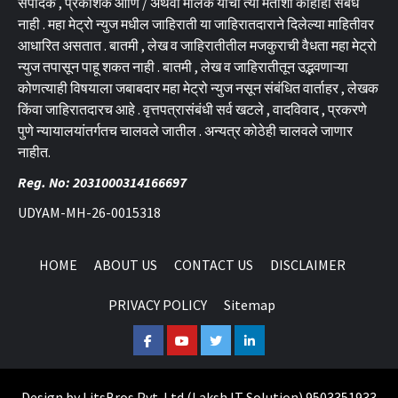
संपादक , प्रकाशक आणि / अथवा मालक यांचा त्या मतांशी काहीही संबंध
नाही . महा मेट्रो न्युज मधील जाहिराती या जाहिरातदाराने दिलेल्या माहितीवर
आधारित असतात . बातमी , लेख व जाहिरातीतील मजकुराची वैधता महा मेट्रो
न्युज तपासून पाहू शकत नाही . बातमी , लेख व जाहिरातीतून उद्भवणाऱ्या
कोणत्याही विषयाला जबाबदार महा मेट्रो न्युज नसून संबंधित वार्ताहर , लेखक
किंवा जाहिरातदारच आहे . वृत्तपत्रासंबंधी सर्व खटले , वादविवाद , प्रकरणे
पुणे न्यायालयांतर्गतच चालवले जातील . अन्यत्र कोठेही चालवले जाणार
नाहीत.
Reg. No: 2031000314166697
UDYAM-MH-26-0015318
HOME
ABOUT US
CONTACT US
DISCLAIMER
PRIVACY POLICY
Sitemap
Facebook
Youtube
Twitter
Linkedin
Design by
LitsBros Pvt. Ltd.
(
Laksh IT Solution
) 9503351933