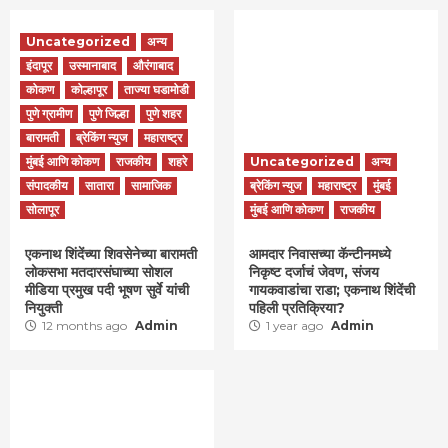
Uncategorized
अन्य
इंदापूर
उस्मानाबाद
औरंगाबाद
कोकण
कोल्हापूर
ताज्या घडामोडी
पुणे ग्रामीण
पुणे जिल्हा
पुणे शहर
बारामती
ब्रेकिंग न्युज
महाराष्ट्र
मुंबई आणि कोकण
राजकीय
शहरे
Uncategorized
अन्य
संपादकीय
सातारा
सामाजिक
ब्रेकिंग न्युज
महाराष्ट्र
मुंबई
सोलापूर
मुंबई आणि कोकण
राजकीय
एकनाथ शिंदेंच्या शिवसेनेच्या बारामती
आमदार निवासच्या कॅन्टीनमध्ये
लोकसभा मतदारसंघाच्या सोशल
निकृष्ट दर्जाचं जेवण, संजय
मीडिया प्रमुख पदी भूषण सुर्वे यांची
गायकवाडांचा राडा; एकनाथ शिंदेंची
नियुक्ती
पहिली प्रतिक्रिया?
12 months ago
Admin
1 year ago
Admin