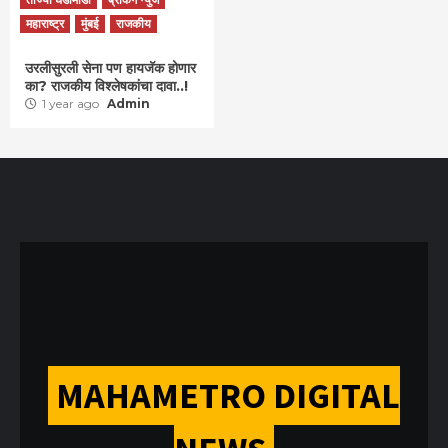
महाराष्ट्र
मुंबई
राजकीय
उरलीसुरली सेना पण हायजॅक होणार
का? राजकीय विश्लेषकांचा दावा..!
1 year ago
Admin
MAHAMETRO DIGITAL