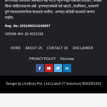
कोणत्याही विषयाला जबाबदार महा मेट्रो न्युज नसून संबंधित वार्ताहर , लेखक
किंवा जाहिरातदारच आहे . वृत्तपत्रासंबंधी सर्व खटले , वादविवाद , प्रकरणे
पुणे न्यायालयांतर्गतच चालवले जातील . अन्यत्र कोठेही चालवले जाणार
नाहीत.
Reg. No: 2031000314166697
UDYAM-MH-26-0015318
HOME
ABOUT US
CONTACT US
DISCLAIMER
PRIVACY POLICY
Sitemap
Facebook
Youtube
Twitter
Linkedin
Design by
LitsBros Pvt. Ltd.
(
Laksh IT Solution
) 9503351933