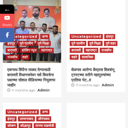
←
Shorts
Uncategorized
अन्य
Uncategorized
इंदापूर
इंदापूर
पुणे ग्रामीण
पुणे जिल्हा
पुणे ग्रामीण
पुणे जिल्हा
पुणे शहर
बारामती
ब्रेकिंग न्युज
महाराष्ट्र
बारामती
महाराष्ट्र
राजकीय
राजकीय
शहरे
शहरे
सामाजिक
एकनाथ शिंदेंना ताकद देण्यासाठी
शेळगाव आरोग्य केंद्रास शिवशंभू
बारामती विधानसभेवर सर्व शिवसेना
ट्रस्टच्या वतीने महापुरुषांच्या
पक्षाच्या सोशल मीडियाच्या नियुक्त्या
प्रतिमा भेट..!!
जाहीर
11 months ago
Admin
9 months ago
Admin
Uncategorized
अन्य
इंदापूर
उस्मानाबाद
औरंगाबाद
कोकण
कोल्हापूर
ताज्या घडामोडी