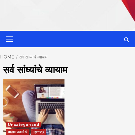
MahaMetroN
Primary
Menu
Best News
HOME
सर्व सांध्यांचे व्यायाम
सर्व सांध्यांचे व्यायाम
Website in P
Uncategorized
ताज्या घडामोडी
महाराष्ट्र