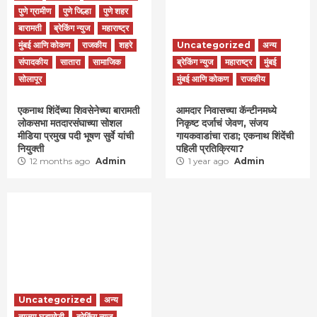
पुणे ग्रामीण
पुणे जिल्हा
पुणे शहर
बारामती
ब्रेकिंग न्युज
महाराष्ट्र
मुंबई आणि कोकण
राजकीय
शहरे
Uncategorized
अन्य
संपादकीय
सातारा
सामाजिक
ब्रेकिंग न्युज
महाराष्ट्र
मुंबई
सोलापूर
मुंबई आणि कोकण
राजकीय
एकनाथ शिंदेंच्या शिवसेनेच्या बारामती
आमदार निवासच्या कॅन्टीनमध्ये
लोकसभा मतदारसंघाच्या सोशल
निकृष्ट दर्जाचं जेवण, संजय
मीडिया प्रमुख पदी भूषण सुर्वे यांची
गायकवाडांचा राडा; एकनाथ शिंदेंची
नियुक्ती
पहिली प्रतिक्रिया?
12 months ago
Admin
1 year ago
Admin
Uncategorized
अन्य
ताज्या घडामोडी
ब्रेकिंग न्युज