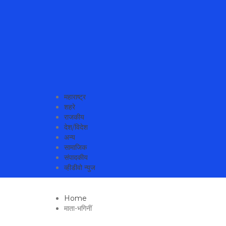
MahaMetroNews Best News Website in Pune
महाराष्ट्र
शहरे
राजकीय
देश/विदेश
अन्य
सामाजिक
संपादकीय
व्हीडीवो न्युज
Home
माता-भगिनीं