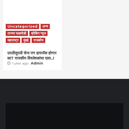
Uncategorized
अन्य
ताज्या घडामोडी
ब्रेकिंग न्युज
महाराष्ट्र
मुंबई
राजकीय
उरलीसुरली सेना पण हायजॅक होणार
का? राजकीय विश्लेषकांचा दावा..!
1 year ago
Admin