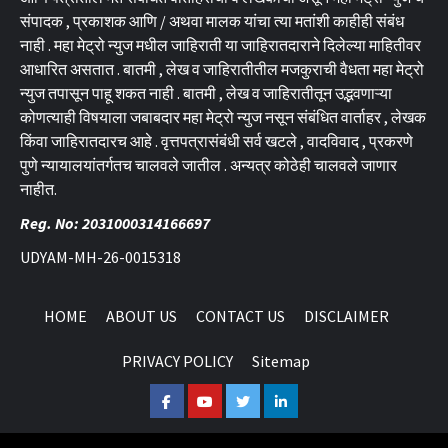
संपादक , प्रकाशक आणि / अथवा मालक यांचा त्या मतांशी काहीही संबंध
नाही . महा मेट्रो न्युज मधील जाहिराती या जाहिरातदाराने दिलेल्या माहितीवर
आधारित असतात . बातमी , लेख व जाहिरातीतील मजकुराची वैधता महा मेट्रो
न्युज तपासून पाहू शकत नाही . बातमी , लेख व जाहिरातीतून उद्भवणाऱ्या
कोणत्याही विषयाला जबाबदार महा मेट्रो न्युज नसून संबंधित वार्ताहर , लेखक
किंवा जाहिरातदारच आहे . वृत्तपत्रासंबंधी सर्व खटले , वादविवाद , प्रकरणे
पुणे न्यायालयांतर्गतच चालवले जातील . अन्यत्र कोठेही चालवले जाणार
नाहीत.
Reg. No: 2031000314166697
UDYAM-MH-26-0015318
HOME
ABOUT US
CONTACT US
DISCLAIMER
PRIVACY POLICY
Sitemap
Facebook
Youtube
Twitter
Linkedin