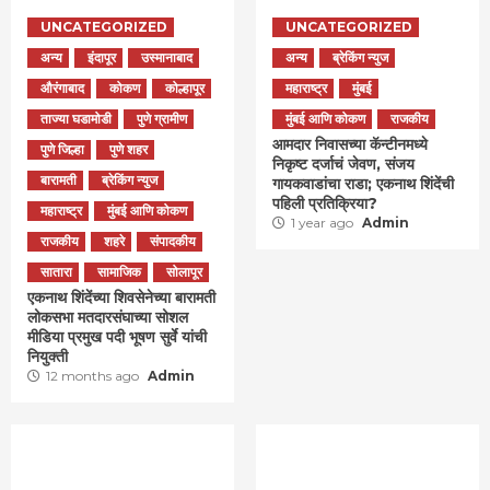
UNCATEGORIZED
UNCATEGORIZED
अन्य
इंदापूर
उस्मानाबाद
अन्य
ब्रेकिंग न्युज
औरंगाबाद
कोकण
कोल्हापूर
महाराष्ट्र
मुंबई
ताज्या घडामोडी
पुणे ग्रामीण
मुंबई आणि कोकण
राजकीय
आमदार निवासच्या कॅन्टीनमध्ये
पुणे जिल्हा
पुणे शहर
निकृष्ट दर्जाचं जेवण, संजय
बारामती
ब्रेकिंग न्युज
गायकवाडांचा राडा; एकनाथ शिंदेंची
पहिली प्रतिक्रिया?
महाराष्ट्र
मुंबई आणि कोकण
1 year ago
Admin
राजकीय
शहरे
संपादकीय
सातारा
सामाजिक
सोलापूर
एकनाथ शिंदेंच्या शिवसेनेच्या बारामती
लोकसभा मतदारसंघाच्या सोशल
मीडिया प्रमुख पदी भूषण सुर्वे यांची
नियुक्ती
12 months ago
Admin