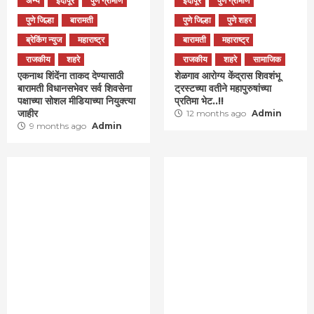
अन्य
इंदापूर
पुणे ग्रामीण
इंदापूर
पुणे ग्रामीण
पुणे जिल्हा
बारामती
पुणे जिल्हा
पुणे शहर
ब्रेकिंग न्युज
महाराष्ट्र
बारामती
महाराष्ट्र
राजकीय
शहरे
राजकीय
शहरे
सामाजिक
एकनाथ शिंदेंना ताकद देण्यासाठी
शेळगाव आरोग्य केंद्रास शिवशंभू
बारामती विधानसभेवर सर्व शिवसेना
ट्रस्टच्या वतीने महापुरुषांच्या
पक्षाच्या सोशल मीडियाच्या नियुक्त्या
प्रतिमा भेट..!!
जाहीर
12 months ago
Admin
9 months ago
Admin