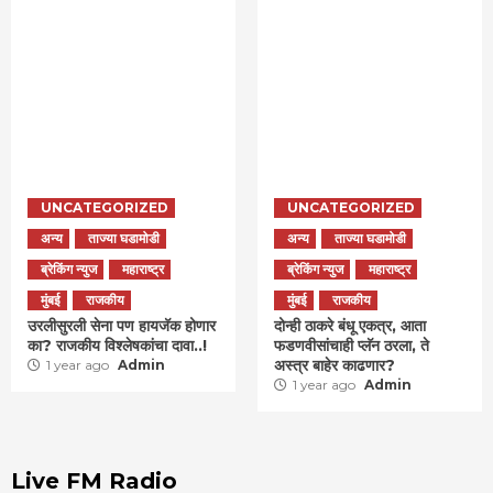
UNCATEGORIZED
UNCATEGORIZED
अन्य
ताज्या घडामोडी
अन्य
ताज्या घडामोडी
ब्रेकिंग न्युज
महाराष्ट्र
ब्रेकिंग न्युज
महाराष्ट्र
मुंबई
राजकीय
मुंबई
राजकीय
उरलीसुरली सेना पण हायजॅक होणार
दोन्ही ठाकरे बंधू एकत्र, आता
का? राजकीय विश्लेषकांचा दावा..!
फडणवीसांचाही प्लॅन ठरला, ते
अस्त्र बाहेर काढणार?
1 year ago
Admin
1 year ago
Admin
Live FM Radio