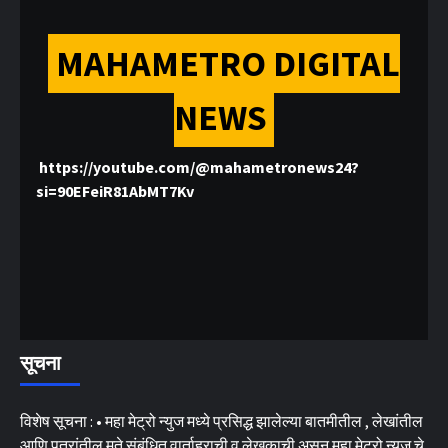
MAHAMETRO DIGITAL
NEWS
https://youtube.com/@mahametronews24?
si=90EFeiR81AbMT7Kv
सूचना
विशेष सूचना : • महा मेट्रो न्युज मध्ये प्रसिद्ध झालेल्या बातमीतील , लेखांतील
आणि पत्रांतील मते संबंधित वार्ताहराची व लेखकाची असून महा मेट्रो न्युज चे