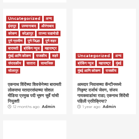
Uncategorized
अन्य
इंदापूर
उस्मानाबाद
औरंगाबाद
कोकण
कोल्हापूर
ताज्या घडामोडी
पुणे ग्रामीण
पुणे जिल्हा
पुणे शहर
बारामती
ब्रेकिंग न्युज
महाराष्ट्र
मुंबई आणि कोकण
राजकीय
शहरे
Uncategorized
अन्य
संपादकीय
सातारा
सामाजिक
ब्रेकिंग न्युज
महाराष्ट्र
मुंबई
सोलापूर
मुंबई आणि कोकण
राजकीय
एकनाथ शिंदेंच्या शिवसेनेच्या बारामती
आमदार निवासच्या कॅन्टीनमध्ये
लोकसभा मतदारसंघाच्या सोशल
निकृष्ट दर्जाचं जेवण, संजय
मीडिया प्रमुख पदी भूषण सुर्वे यांची
गायकवाडांचा राडा; एकनाथ शिंदेंची
नियुक्ती
पहिली प्रतिक्रिया?
12 months ago
Admin
1 year ago
Admin