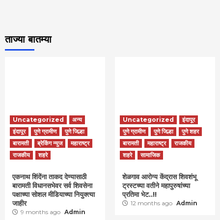
ताज्या बातम्या
Uncategorized
अन्य
Uncategorized
इंदापूर
इंदापूर
पुणे ग्रामीण
पुणे जिल्हा
पुणे ग्रामीण
पुणे जिल्हा
पुणे शहर
बारामती
ब्रेकिंग न्युज
महाराष्ट्र
बारामती
महाराष्ट्र
राजकीय
राजकीय
शहरे
शहरे
सामाजिक
एकनाथ शिंदेंना ताकद देण्यासाठी
शेळगाव आरोग्य केंद्रास शिवशंभू
बारामती विधानसभेवर सर्व शिवसेना
ट्रस्टच्या वतीने महापुरुषांच्या
पक्षाच्या सोशल मीडियाच्या नियुक्त्या
प्रतिमा भेट..!!
जाहीर
12 months ago
Admin
9 months ago
Admin