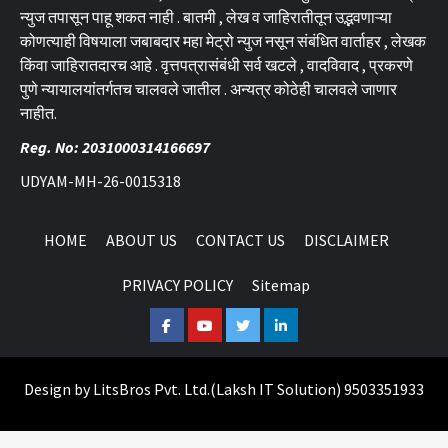
न्युज तपासून पाहू शकत नाही . बातमी , लेख व जाहिरातीतून उद्भवणाऱ्या
कोणत्याही विषयाला जबाबदार महा मेट्रो न्युज नसून संबंधित वार्ताहर , लेखक
किंवा जाहिरातदारच आहे . वृत्तपत्रासंबंधी सर्व खटले , वादविवाद , प्रकरणे
पुणे न्यायालयांतर्गतच चालवले जातील . अन्यत्र कोठेही चालवले जाणार
नाहीत.
Reg. No: 2031000314166697
UDYAM-MH-26-0015318
HOME
ABOUT US
CONTACT US
DISCLAIMER
PRIVACY POLICY
Sitemap
Facebook
Youtube
Twitter
Linkedin
Design by
LitsBros Pvt. Ltd.
(
Laksh IT Solution
) 9503351933