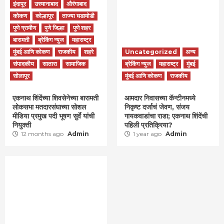
इंदापूर
उस्मानाबाद
औरंगाबाद
कोकण
कोल्हापूर
ताज्या घडामोडी
पुणे ग्रामीण
पुणे जिल्हा
पुणे शहर
बारामती
ब्रेकिंग न्युज
महाराष्ट्र
मुंबई आणि कोकण
राजकीय
शहरे
Uncategorized
अन्य
संपादकीय
सातारा
सामाजिक
ब्रेकिंग न्युज
महाराष्ट्र
मुंबई
सोलापूर
मुंबई आणि कोकण
राजकीय
एकनाथ शिंदेंच्या शिवसेनेच्या बारामती
आमदार निवासच्या कॅन्टीनमध्ये
लोकसभा मतदारसंघाच्या सोशल
निकृष्ट दर्जाचं जेवण, संजय
मीडिया प्रमुख पदी भूषण सुर्वे यांची
गायकवाडांचा राडा; एकनाथ शिंदेंची
नियुक्ती
पहिली प्रतिक्रिया?
12 months ago
Admin
1 year ago
Admin