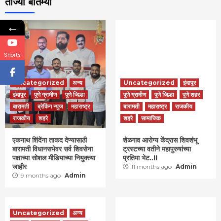
ताज्या बातम्या
←
Shorts
Uncategorized
अन्य
Uncategorized
इंदापूर
इंदापूर
पुणे ग्रामीण
पुणे जिल्हा
पुणे ग्रामीण
पुणे जिल्हा
पुणे शहर
बारामती
ब्रेकिंग न्युज
महाराष्ट्र
बारामती
महाराष्ट्र
राजकीय
राजकीय
शहरे
शहरे
सामाजिक
एकनाथ शिंदेंना ताकद देण्यासाठी
शेळगाव आरोग्य केंद्रास शिवशंभू
बारामती विधानसभेवर सर्व शिवसेना
ट्रस्टच्या वतीने महापुरुषांच्या
पक्षाच्या सोशल मीडियाच्या नियुक्त्या
प्रतिमा भेट..!!
जाहीर
11 months ago
Admin
9 months ago
Admin
Uncategorized
अन्य