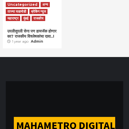
Uncategorized
अन्य
ताज्या घडामोडी
ब्रेकिंग न्युज
महाराष्ट्र
मुंबई
राजकीय
उरलीसुरली सेना पण हायजॅक होणार
का? राजकीय विश्लेषकांचा दावा..!
1 year ago
Admin
MAHAMETRO DIGITAL