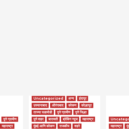
Uncategorized
अन्य
इंदापूर
उस्मानाबाद
औरंगाबाद
कोकण
कोल्हापूर
ताज्या घडामोडी
पुणे ग्रामीण
पुणे जिल्हा
पुणे ग्रामीण
पुणे शहर
बारामती
ब्रेकिंग न्युज
महाराष्ट्र
Uncateg
महाराष्ट्र
मुंबई आणि कोकण
राजकीय
शहरे
महाराष्ट्र
मु