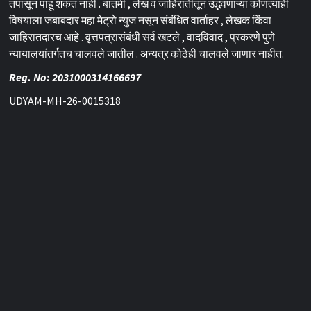
तपासून पाहू शकत नाही . बातमी , लेख व जाहिरातीतून उद्भवणाऱ्या कोणत्याही
विषयाला जबाबदार महा मेट्रो न्युज नसून संबंधित वार्ताहर , लेखक किंवा
जाहिरातदारच आहे . वृत्तपत्रासंबंधी सर्व खटले , वादविवाद , प्रकरणे पुणे
न्यायालयांतर्गतच चालवले जातील . अन्यत्र कोठेही चालवले जाणार नाहीत.
Reg. No: 2031000314166697
UDYAM-MH-26-0015318