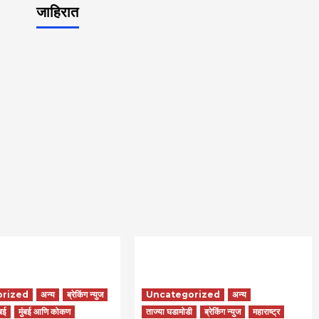
जाहिरात
orized
अन्य
ब्रेकिंग न्युज
Uncategorized
अन्य
ंबई
मुंबई आणि कोकण
ताज्या घडामोडी
ब्रेकिंग न्युज
महाराष्ट्र