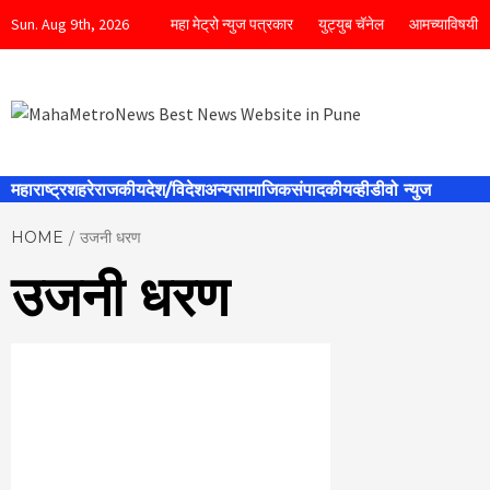
Skip
Sun. Aug 9th, 2026
महा मेट्रो न्युज पत्रकार
युट्युब चॅनेल
आमच्याविषयी
to
content
MahaMetro
महाराष्ट्र
शहरे
राजकीय
देश/विदेश
अन्य
सामाजिक
संपादकीय
व्हीडीवो न्युज
HOME
उजनी धरण
Best News
उजनी धरण
Website in