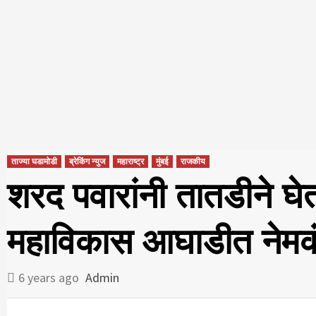
ताज्या घडामोडी
ब्रेकिंग न्युज
महाराष्ट्र
मुंबई
राजकीय
शरद पवारांनी तातडीने घेतल
महाविकास आघाडीत नेमक
6 years ago
Admin