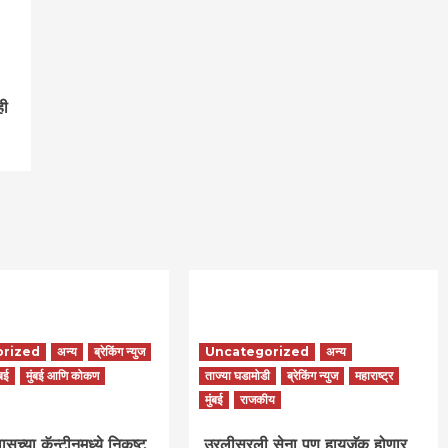
ही
orized
अन्य
ब्रेकिंग न्युज
Uncategorized
अन्य
ंबई
मुंबई आणि कोकण
ताज्या घडामोडी
ब्रेकिंग न्युज
महाराष्ट्र
मुंबई
राजकीय
च्या कॅन्टीनमध्ये निकृष्ट
उरलीसुरली सेना पण हायजॅक होणार