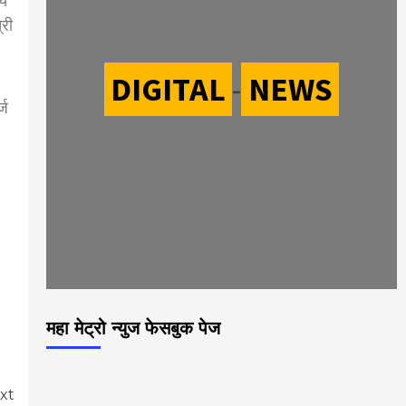
्य
्री
DIGITAL
-
NEWS
्ज
महा मेट्रो न्युज फेसबुक पेज
xt