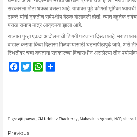
घेण्यात आला. यादरम्यान मराठा आरक्षण प्रश्नी चर्चा झाली. मराठा आरक्ष
सरकारला मोठा धक्का बसला आहे. याबाबत पुढे कोणती भूमिका घ्यायची 
ठाकरे यांनी नुकतीच सर्वपक्षीय बैठक बोलावली होती. त्यात बहुतेक सर्वच प
मराठा समाज मात्र आक्रमक झाला आहे.
राज्यात पुन्हा एकदा आंदोलनाची ठिणगी पडताना दिसत आहे. मराठा आरक्षणा
दाखल करावा किंवा दिलासा मिळवण्यासाठी घटनापीठापुढे जावे, असे तीन
स्थितीवर चर्चा करताना सरकारच्या विचाराधीन असलेल्या तीन पर्यायांवर
Facebook
Twitter
WhatsApp
Share
Tags:
ajit pawar
,
CM Uddhav Thackeray
,
Mahavikas Aghadi
,
NCP
,
sharad
Continue
Previous