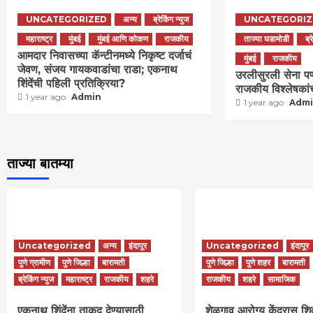
UNCATEGORIZED
अन्य
ब्रेकिंग न्युज
UNCATEGORIZ
महाराष्ट्र
मुंबई
मुंबई आणि कोकण
राजकीय
ताज्या घडामोडी
ब्
आमदार निवासच्या कॅन्टीनमध्ये निकृष्ट दर्जाचं
मुंबई
राजकीय
जेवण, संजय गायकवाडांचा राडा; एकनाथ
उरलीसुरली सेना प
शिंदेंची पहिली प्रतिक्रिया?
राजकीय विश्लेषकांच
1 year ago
Admin
1 year ago
Adm
ताज्या बातम्या
Uncategorized
अन्य
इंदापूर
Uncategorized
इंदापूर
पुणे ग्रामीण
पुणे जिल्हा
बारामती
पुणे जिल्हा
पुणे शहर
बारामती
ब्रेकिंग न्युज
महाराष्ट्र
राजकीय
शहरे
राजकीय
शहरे
सामाजिक
एकनाथ शिंदेंना ताकद देण्यासाठी
शेळगाव आरोग्य केंद्रास शि