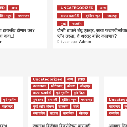
ED
अन्य
UNCATEGORIZED
अन्य
रेकिंग न्युज
महाराष्ट्र
ताज्या घडामोडी
ब्रेकिंग न्युज
महाराष्ट्र
मुंबई
राजकीय
ण हायजॅक होणार का?
दोन्ही ठाकरे बंधू एकत्र, आता फडणवीसांचा
ा दावा..!
प्लॅन ठरला, ते अस्त्र बाहेर काढणार?
in
1 year ago
Admin
Uncategorized
अन्य
इंदापूर
उस्मानाबाद
औरंगाबाद
कोकण
कोल्हापूर
ताज्या घडामोडी
पुणे ग्रामीण
पुणे जिल्हा
पुणे ग्रामीण
पुणे शहर
बारामती
ब्रेकिंग न्युज
महाराष्ट्र
Uncateg
महाराष्ट्र
मुंबई आणि कोकण
राजकीय
शहरे
महाराष्ट्र
मु
संपादकीय
सातारा
सामाजिक
सोलापूर
राजकीय
वशंभू
एकनाथ शिंदेंच्या शिवसेनेच्या बारामती
आमदार निवास