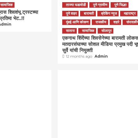
सामाजिक
ताज्या घडामोडी
पुणे ग्रामीण
पुणे जिल्हा
रास शिवशंभू ट्रस्टच्या
पुणे शहर
बारामती
ब्रेकिंग न्युज
महाराष्ट्र
 प्रतिमा भेट..!!
मुंबई आणि कोकण
राजकीय
शहरे
संपादकी
Admin
सातारा
सामाजिक
सोलापूर
एकनाथ शिंदेंच्या शिवसेनेच्या बारामती लोक
मतदारसंघाच्या सोशल मीडिया प्रमुख पदी भ
सुर्वे यांची नियुक्ती
12 months ago
Admin