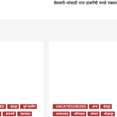
शेतकरी-यांसाठी राज ठाकरेंची मनसे रस्त्या
ED
इंदापूर
पुणे ग्रामीण
UNCATEGORIZED
अन्य
इंदापूर
बारामती
महाराष्ट्र
उस्मानाबाद
औरंगाबाद
कोकण
कोल्हापूर