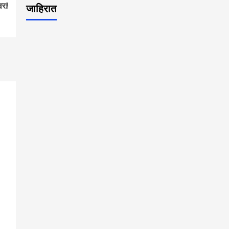
वर!
जाहिरात