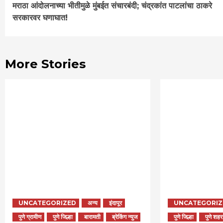
मराठा आंदोलनाच्या भीतीमुळे मुंबईत संचारबंदी; चंद्रकांत पाटलांचा ठाकरे
Reading
सरकारवर घणाघात!
More Stories
UNCATEGORIZED
अन्य
इंदापूर
UNCATEGORIZ
पुणे ग्रामीण
पुणे जिल्हा
बारामती
ब्रेकिंग न्युज
पुणे जिल्हा
पुणे शहर