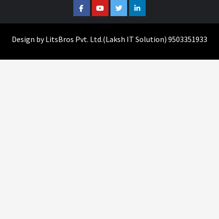
Facebook
Youtube
Twitter
Linkedin
Design by
LitsBros Pvt. Ltd.
(
Laksh IT Solution
) 9503351933