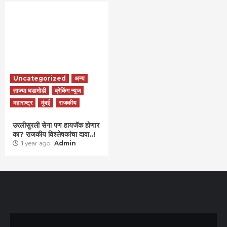
Uncategorized
अन्य
ताज्या घडामोडी
ब्रेकिंग न्युज
महाराष्ट्र
मुंबई
राजकीय
उरलीसुरली सेना पण हायजॅक होणार
का? राजकीय विश्लेषकांचा दावा..!
1 year ago
Admin