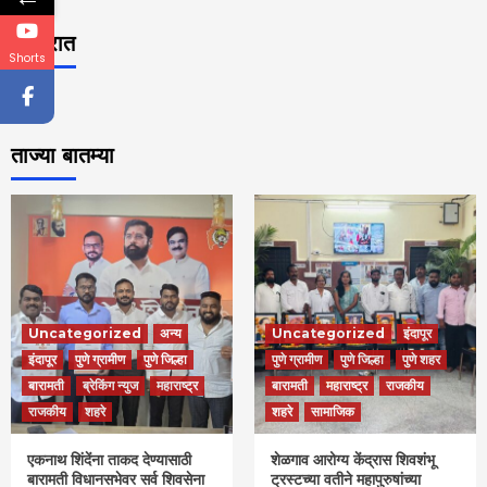
जाहिरात
Shorts
ताज्या बातम्या
Uncategorized
अन्य
Uncategorized
इंदापूर
इंदापूर
पुणे ग्रामीण
पुणे जिल्हा
पुणे ग्रामीण
पुणे जिल्हा
पुणे शहर
बारामती
ब्रेकिंग न्युज
महाराष्ट्र
बारामती
महाराष्ट्र
राजकीय
राजकीय
शहरे
शहरे
सामाजिक
एकनाथ शिंदेंना ताकद देण्यासाठी
शेळगाव आरोग्य केंद्रास शिवशंभू
बारामती विधानसभेवर सर्व शिवसेना
ट्रस्टच्या वतीने महापुरुषांच्या