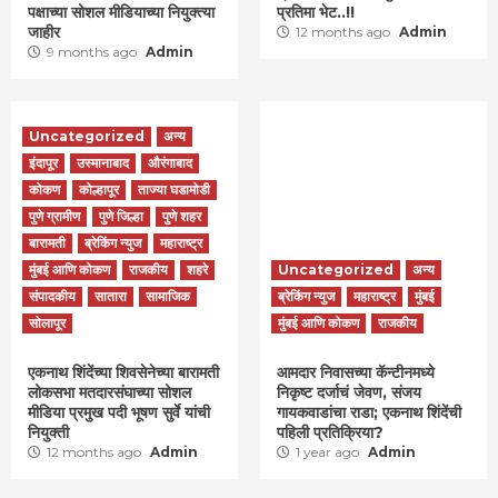
पक्षाच्या सोशल मीडियाच्या नियुक्त्या
प्रतिमा भेट..!!
जाहीर
12 months ago
Admin
9 months ago
Admin
Uncategorized
अन्य
इंदापूर
उस्मानाबाद
औरंगाबाद
कोकण
कोल्हापूर
ताज्या घडामोडी
पुणे ग्रामीण
पुणे जिल्हा
पुणे शहर
बारामती
ब्रेकिंग न्युज
महाराष्ट्र
मुंबई आणि कोकण
राजकीय
शहरे
Uncategorized
अन्य
संपादकीय
सातारा
सामाजिक
ब्रेकिंग न्युज
महाराष्ट्र
मुंबई
सोलापूर
मुंबई आणि कोकण
राजकीय
एकनाथ शिंदेंच्या शिवसेनेच्या बारामती
आमदार निवासच्या कॅन्टीनमध्ये
लोकसभा मतदारसंघाच्या सोशल
निकृष्ट दर्जाचं जेवण, संजय
मीडिया प्रमुख पदी भूषण सुर्वे यांची
गायकवाडांचा राडा; एकनाथ शिंदेंची
नियुक्ती
पहिली प्रतिक्रिया?
12 months ago
Admin
1 year ago
Admin