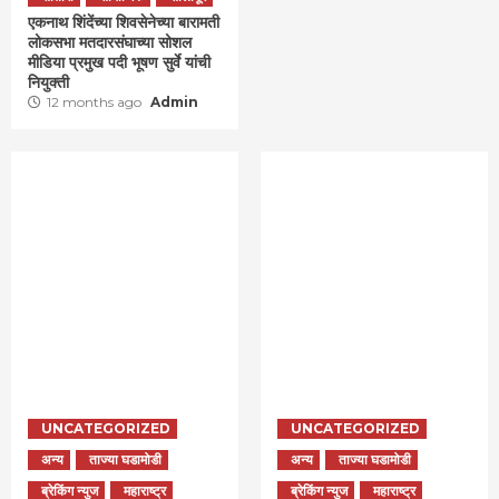
एकनाथ शिंदेंच्या शिवसेनेच्या बारामती
लोकसभा मतदारसंघाच्या सोशल
मीडिया प्रमुख पदी भूषण सुर्वे यांची
नियुक्ती
12 months ago
Admin
UNCATEGORIZED
UNCATEGORIZED
अन्य
ताज्या घडामोडी
अन्य
ताज्या घडामोडी
ब्रेकिंग न्युज
महाराष्ट्र
ब्रेकिंग न्युज
महाराष्ट्र