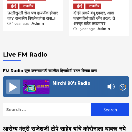
मुंबई
राजकीय
मुंबई
राजकीय
उरलीसुरली सेना पण हायजॅक होणार
दोन्ही ठाकरे बंधू एकत्र, आता
का? राजकीय विश्लेषकांचा दावा..!
फडणवीसांचाही प्लॅन ठरला, ते
अस्त्र बाहेर काढणार?
1 year ago
Admin
1 year ago
Admin
Live FM Radio
FM Radio सुरू करण्यासाठी खालील त्रिकोणी बटन क्लिक करा
Mirchi 90's Radio
Search
for:
आरोग्य मंत्री राजेशजी टोपे साहेब यांचे कोरोनाला घाबरू नये