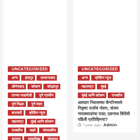
UNCATEGORIZED
UNCATEGORIZED
अन्य
इंदापूर
उस्मानाबाद
अन्य
ब्रेकिंग न्युज
औरंगाबाद
कोकण
कोल्हापूर
महाराष्ट्र
मुंबई
ताज्या घडामोडी
पुणे ग्रामीण
मुंबई आणि कोकण
राजकीय
आमदार निवासच्या कॅन्टीनमध्ये
पुणे जिल्हा
पुणे शहर
निकृष्ट दर्जाचं जेवण, संजय
बारामती
ब्रेकिंग न्युज
गायकवाडांचा राडा; एकनाथ शिंदेंची
पहिली प्रतिक्रिया?
महाराष्ट्र
मुंबई आणि कोकण
1 year ago
Admin
राजकीय
शहरे
संपादकीय
सातारा
सामाजिक
सोलापूर