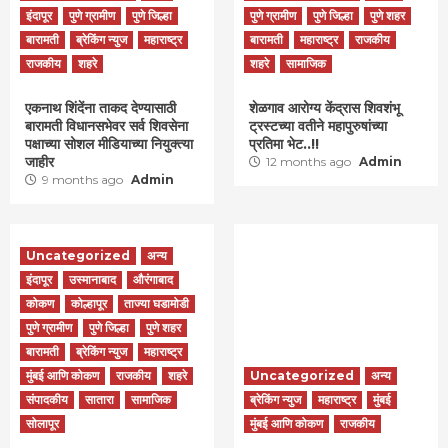
इंदापूर
पुणे ग्रामीण
पुणे जिल्हा
पुणे ग्रामीण
पुणे जिल्हा
पुणे शहर
बारामती
ब्रेकिंग न्युज
महाराष्ट्र
बारामती
महाराष्ट्र
राजकीय
राजकीय
शहरे
शहरे
सामाजिक
एकनाथ शिंदेंना ताकद देण्यासाठी
शेळगाव आरोग्य केंद्रास शिवशंभू
बारामती विधानसभेवर सर्व शिवसेना
ट्रस्टच्या वतीने महापुरुषांच्या
पक्षाच्या सोशल मीडियाच्या नियुक्त्या
प्रतिमा भेट..!!
जाहीर
12 months ago
Admin
9 months ago
Admin
Uncategorized
अन्य
इंदापूर
उस्मानाबाद
औरंगाबाद
कोकण
कोल्हापूर
ताज्या घडामोडी
पुणे ग्रामीण
पुणे जिल्हा
पुणे शहर
बारामती
ब्रेकिंग न्युज
महाराष्ट्र
मुंबई आणि कोकण
राजकीय
शहरे
Uncategorized
अन्य
संपादकीय
सातारा
सामाजिक
ब्रेकिंग न्युज
महाराष्ट्र
मुंबई
सोलापूर
मुंबई आणि कोकण
राजकीय