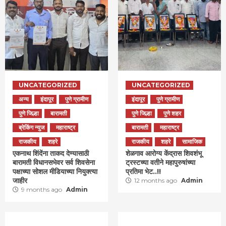
UNCATEGORIZED
UNCATEGORIZED
अन्य
इंदापूर
पुणे ग्रामीण
इंदापूर
पुणे ग्रामीण
पुणे जिल्हा
बारामती
पुणे जिल्हा
पुणे शहर
ब्रेकिंग न्युज
महाराष्ट्र
बारामती
महाराष्ट्र
राजकीय
शहरे
राजकीय
शहरे
सामाजिक
एकनाथ शिंदेंना ताकद देण्यासाठी
शेळगाव आरोग्य केंद्रास शिवशंभू
बारामती विधानसभेवर सर्व शिवसेना
ट्रस्टच्या वतीने महापुरुषांच्या
पक्षाच्या सोशल मीडियाच्या नियुक्त्या
प्रतिमा भेट..!!
जाहीर
12 months ago
Admin
9 months ago
Admin