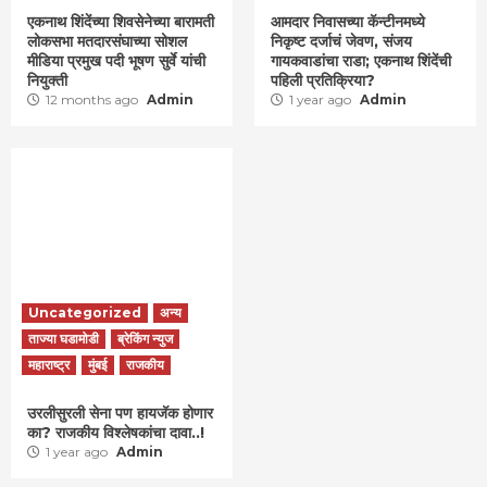
एकनाथ शिंदेंच्या शिवसेनेच्या बारामती
आमदार निवासच्या कॅन्टीनमध्ये
लोकसभा मतदारसंघाच्या सोशल
निकृष्ट दर्जाचं जेवण, संजय
मीडिया प्रमुख पदी भूषण सुर्वे यांची
गायकवाडांचा राडा; एकनाथ शिंदेंची
नियुक्ती
पहिली प्रतिक्रिया?
12 months ago
Admin
1 year ago
Admin
Uncategorized
अन्य
ताज्या घडामोडी
ब्रेकिंग न्युज
महाराष्ट्र
मुंबई
राजकीय
उरलीसुरली सेना पण हायजॅक होणार
का? राजकीय विश्लेषकांचा दावा..!
1 year ago
Admin