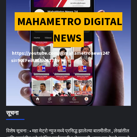
MAHAMETRO DIGITAL
NEWS
https://youtube.com/@mahametronews24?
si=90EFeiR81AbMT7Kv
सूचना
विशेष सूचना : • महा मेट्रो न्युज मध्ये प्रसिद्ध झालेल्या बातमीतील , लेखांतील