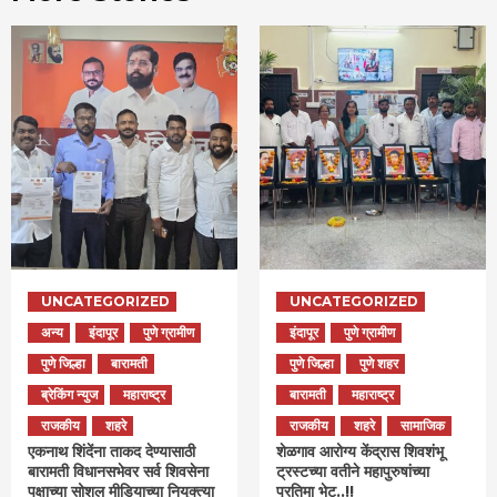
UNCATEGORIZED
UNCATEGORIZED
अन्य
इंदापूर
पुणे ग्रामीण
इंदापूर
पुणे ग्रामीण
पुणे जिल्हा
बारामती
पुणे जिल्हा
पुणे शहर
ब्रेकिंग न्युज
महाराष्ट्र
बारामती
महाराष्ट्र
राजकीय
शहरे
राजकीय
शहरे
सामाजिक
एकनाथ शिंदेंना ताकद देण्यासाठी
शेळगाव आरोग्य केंद्रास शिवशंभू
बारामती विधानसभेवर सर्व शिवसेना
ट्रस्टच्या वतीने महापुरुषांच्या
पक्षाच्या सोशल मीडियाच्या नियुक्त्या
प्रतिमा भेट..!!