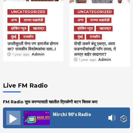
UNCATEGORIZED
UNCATEGORIZED
अन्य
ताज्या घडामोडी
अन्य
ताज्या घडामोडी
ब्रेकिंग न्युज
महाराष्ट्र
ब्रेकिंग न्युज
महाराष्ट्र
मुंबई
राजकीय
मुंबई
राजकीय
उरलीसुरली सेना पण हायजॅक होणार
दोन्ही ठाकरे बंधू एकत्र, आता
का? राजकीय विश्लेषकांचा दावा..!
फडणवीसांचाही प्लॅन ठरला, ते
अस्त्र बाहेर काढणार?
1 year ago
Admin
1 year ago
Admin
Live FM Radio
FM Radio सुरू करण्यासाठी खालील त्रिकोणी बटन क्लिक करा
Mirchi 90's Radio