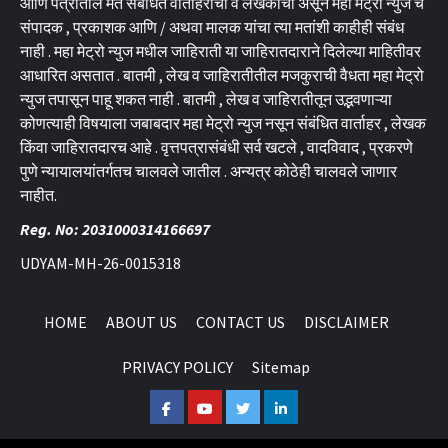
आणि पत्रांतील मते संबंधित वार्ताहराची व लेखकाची असून महा मेट्रो न्युज चे
संपादक , प्रकाशक आणि / अथवा मालक यांचा त्या मतांशी काहीही संबंध
नाही . महा मेट्रो न्युज मधील जाहिराती या जाहिरातदाराने दिलेल्या माहितीवर
आधारित असतात . बातमी , लेख व जाहिरातीतील मजकुराची वैधता महा मेट्रो
न्युज तपासून पाहू शकत नाही . बातमी , लेख व जाहिरातीतून उद्भवणाऱ्या
कोणत्याही विषयाला जबाबदार महा मेट्रो न्युज नसून संबंधित वार्ताहर , लेखक
किंवा जाहिरातदारच आहे . वृत्तपत्रासंबंधी सर्व खटले , वादविवाद , प्रकरणे
पुणे न्यायालयांतर्गतच चालवले जातील . अन्यत्र कोठेही चालवले जाणार
नाहीत.
Reg. No: 2031000314166697
UDYAM-MH-26-0015318
HOME
ABOUT US
CONTACT US
DISCLAIMER
PRIVACY POLICY
Sitemap
Facebook
Youtube
Twitter
Linkedin