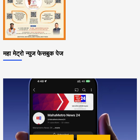
महा मेट्रो न्युज फेसबुक पेज