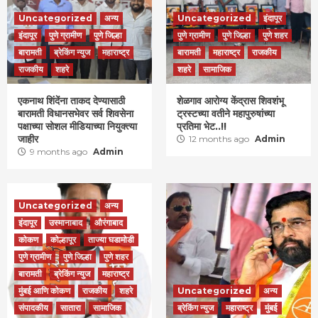
Uncategorized
अन्य
Uncategorized
इंदापूर
इंदापूर
पुणे ग्रामीण
पुणे जिल्हा
पुणे ग्रामीण
पुणे जिल्हा
पुणे शहर
बारामती
ब्रेकिंग न्युज
महाराष्ट्र
बारामती
महाराष्ट्र
राजकीय
राजकीय
शहरे
शहरे
सामाजिक
एकनाथ शिंदेंना ताकद देण्यासाठी
शेळगाव आरोग्य केंद्रास शिवशंभू
बारामती विधानसभेवर सर्व शिवसेना
ट्रस्टच्या वतीने महापुरुषांच्या
पक्षाच्या सोशल मीडियाच्या नियुक्त्या
प्रतिमा भेट..!!
जाहीर
12 months ago
Admin
9 months ago
Admin
Uncategorized
अन्य
इंदापूर
उस्मानाबाद
औरंगाबाद
कोकण
कोल्हापूर
ताज्या घडामोडी
पुणे ग्रामीण
पुणे जिल्हा
पुणे शहर
बारामती
ब्रेकिंग न्युज
महाराष्ट्र
मुंबई आणि कोकण
राजकीय
शहरे
Uncategorized
अन्य
संपादकीय
सातारा
सामाजिक
ब्रेकिंग न्युज
महाराष्ट्र
मुंबई