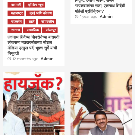
निकृष्ट दर्जाचं जेवण, संजय
बारामती
ब्रेकिंग न्युज
गायकवाडांचा राडा; एकनाथ शिंदेंची
पहिली प्रतिक्रिया?
महाराष्ट्र
मुंबई आणि कोकण
1 year ago
Admin
राजकीय
शहरे
संपादकीय
सातारा
सामाजिक
सोलापूर
एकनाथ शिंदेंच्या शिवसेनेच्या बारामती
लोकसभा मतदारसंघाच्या सोशल
मीडिया प्रमुख पदी भूषण सुर्वे यांची
नियुक्ती
12 months ago
Admin