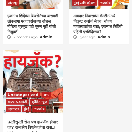
सोलापूर
मुंबई आणि कोकण
राजकीय
एकनाथ शिंदेंच्या शिवसेनेच्या बारामती
आमदार निवासच्या कॅन्टीनमध्ये
लोकसभा मतदारसंघाच्या सोशल
निकृष्ट दर्जाचं जेवण, संजय
मीडिया प्रमुख पदी भूषण सुर्वे यांची
गायकवाडांचा राडा; एकनाथ शिंदेंची
नियुक्ती
पहिली प्रतिक्रिया?
12 months ago
Admin
1 year ago
Admin
Uncategorized
अन्य
ताज्या घडामोडी
ब्रेकिंग न्युज
महाराष्ट्र
मुंबई
राजकीय
उरलीसुरली सेना पण हायजॅक होणार
का? राजकीय विश्लेषकांचा दावा..!