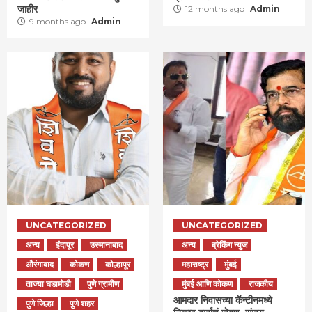
जाहीर
12 months ago
Admin
9 months ago
Admin
UNCATEGORIZED
UNCATEGORIZED
अन्य
इंदापूर
उस्मानाबाद
अन्य
ब्रेकिंग न्युज
औरंगाबाद
कोकण
कोल्हापूर
महाराष्ट्र
मुंबई
ताज्या घडामोडी
पुणे ग्रामीण
मुंबई आणि कोकण
राजकीय
आमदार निवासच्या कॅन्टीनमध्ये
पुणे जिल्हा
पुणे शहर