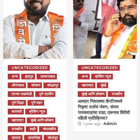
UNCATEGORIZED
UNCATEGORIZED
अन्य
इंदापूर
उस्मानाबाद
अन्य
ब्रेकिंग न्युज
औरंगाबाद
कोकण
कोल्हापूर
महाराष्ट्र
मुंबई
ताज्या घडामोडी
पुणे ग्रामीण
मुंबई आणि कोकण
राजकीय
आमदार निवासच्या कॅन्टीनमध्ये
पुणे जिल्हा
पुणे शहर
निकृष्ट दर्जाचं जेवण, संजय
बारामती
ब्रेकिंग न्युज
गायकवाडांचा राडा; एकनाथ शिंदेंची
पहिली प्रतिक्रिया?
महाराष्ट्र
मुंबई आणि कोकण
1 year ago
Admin
राजकीय
शहरे
संपादकीय
सातारा
सामाजिक
सोलापूर