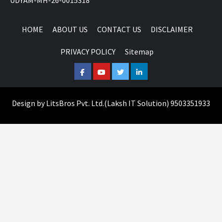
UDYAM-MH-26-0015318
HOME
ABOUT US
CONTACT US
DISCLAIMER
PRIVACY POLICY
Sitemap
Facebook
Youtube
Twitter
Linkedin
Design by
LitsBros Pvt. Ltd.
(
Laksh IT Solution
) 9503351933