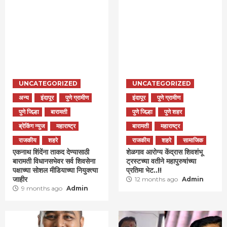
UNCATEGORIZED
UNCATEGORIZED
अन्य
इंदापूर
पुणे ग्रामीण
इंदापूर
पुणे ग्रामीण
पुणे जिल्हा
बारामती
पुणे जिल्हा
पुणे शहर
ब्रेकिंग न्युज
महाराष्ट्र
बारामती
महाराष्ट्र
राजकीय
शहरे
राजकीय
शहरे
सामाजिक
एकनाथ शिंदेंना ताकद देण्यासाठी
शेळगाव आरोग्य केंद्रास शिवशंभू
बारामती विधानसभेवर सर्व शिवसेना
ट्रस्टच्या वतीने महापुरुषांच्या
पक्षाच्या सोशल मीडियाच्या नियुक्त्या
प्रतिमा भेट..!!
जाहीर
12 months ago
Admin
9 months ago
Admin