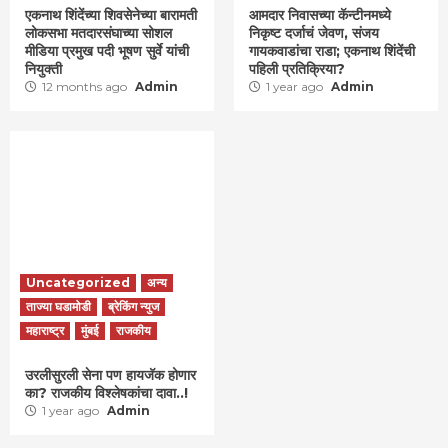
एकनाथ शिंदेंच्या शिवसेनेच्या बारामती
आमदार निवासच्या कॅन्टीनमध्ये
लोकसभा मतदारसंघाच्या सोशल
निकृष्ट दर्जाचं जेवण, संजय
मीडिया प्रमुख पदी भूषण सुर्वे यांची
गायकवाडांचा राडा; एकनाथ शिंदेंची
नियुक्ती
पहिली प्रतिक्रिया?
12 months ago
Admin
1 year ago
Admin
Uncategorized
अन्य
ताज्या घडामोडी
ब्रेकिंग न्युज
महाराष्ट्र
मुंबई
राजकीय
उरलीसुरली सेना पण हायजॅक होणार
का? राजकीय विश्लेषकांचा दावा..!
1 year ago
Admin