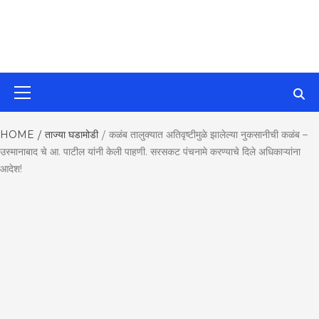
MahaMetroN
Primary
Menu
Best News
HOME
ताज्या घडामोडी
कळंब तालुक्यात अतिवृष्टीमुळे झालेल्या नुकसानीची कळंब –
उस्मानाबाद चे आ. पाटील यांनी केली पाहणी. सरसकट पंचनामे करण्याचे दिले अधिकाऱ्यांना
Website in P
आदेश!