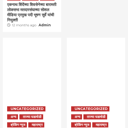
एकनाथ शिंदेंच्या शिवसेनेच्या बारामती
लोकसभा मतदारसंघाच्या सोशल
मीडिया प्रमुख पदी भूषण सुर्वे यांची
नियुक्ती
12 months ago
Admin
UNCATEGORIZED
UNCATEGORIZED
अन्य
ताज्या घडामोडी
अन्य
ताज्या घडामोडी
ब्रेकिंग न्युज
महाराष्ट्र
ब्रेकिंग न्युज
महाराष्ट्र