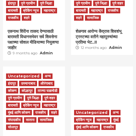
इंदापूर
पुणे ग्रामीण
पुणे जिल्हा
पुणे ग्रामीण
पुणे जिल्हा
पुणे शहर
बारामती
ब्रेकिंग न्युज
महाराष्ट्र
बारामती
महाराष्ट्र
राजकीय
राजकीय
शहरे
शहरे
सामाजिक
एकनाथ शिंदेंना ताकद देण्यासाठी
शेळगाव आरोग्य केंद्रास शिवशंभू
बारामती विधानसभेवर सर्व शिवसेना
ट्रस्टच्या वतीने महापुरुषांच्या
पक्षाच्या सोशल मीडियाच्या नियुक्त्या
प्रतिमा भेट..!!
जाहीर
12 months ago
Admin
9 months ago
Admin
Uncategorized
अन्य
इंदापूर
उस्मानाबाद
औरंगाबाद
कोकण
कोल्हापूर
ताज्या घडामोडी
पुणे ग्रामीण
पुणे जिल्हा
पुणे शहर
बारामती
ब्रेकिंग न्युज
महाराष्ट्र
मुंबई आणि कोकण
राजकीय
शहरे
Uncategorized
अन्य
संपादकीय
सातारा
सामाजिक
ब्रेकिंग न्युज
महाराष्ट्र
मुंबई
सोलापूर
मुंबई आणि कोकण
राजकीय