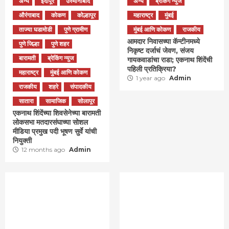
अन्य
इंदापूर
उस्मानाबाद
अन्य
ब्रेकिंग न्युज
औरंगाबाद
कोकण
कोल्हापूर
महाराष्ट्र
मुंबई
ताज्या घडामोडी
पुणे ग्रामीण
मुंबई आणि कोकण
राजकीय
आमदार निवासच्या कॅन्टीनमध्ये
पुणे जिल्हा
पुणे शहर
निकृष्ट दर्जाचं जेवण, संजय
बारामती
ब्रेकिंग न्युज
गायकवाडांचा राडा; एकनाथ शिंदेंची
पहिली प्रतिक्रिया?
महाराष्ट्र
मुंबई आणि कोकण
1 year ago
Admin
राजकीय
शहरे
संपादकीय
सातारा
सामाजिक
सोलापूर
एकनाथ शिंदेंच्या शिवसेनेच्या बारामती
लोकसभा मतदारसंघाच्या सोशल
मीडिया प्रमुख पदी भूषण सुर्वे यांची
नियुक्ती
12 months ago
Admin