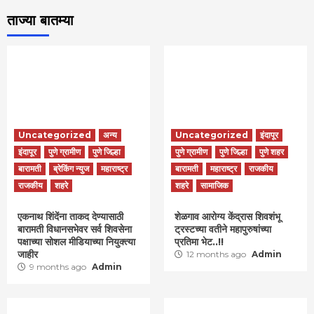
ताज्या बातम्या
Uncategorized
अन्य
Uncategorized
इंदापूर
इंदापूर
पुणे ग्रामीण
पुणे जिल्हा
पुणे ग्रामीण
पुणे जिल्हा
पुणे शहर
बारामती
ब्रेकिंग न्युज
महाराष्ट्र
बारामती
महाराष्ट्र
राजकीय
राजकीय
शहरे
शहरे
सामाजिक
एकनाथ शिंदेंना ताकद देण्यासाठी
शेळगाव आरोग्य केंद्रास शिवशंभू
बारामती विधानसभेवर सर्व शिवसेना
ट्रस्टच्या वतीने महापुरुषांच्या
पक्षाच्या सोशल मीडियाच्या नियुक्त्या
प्रतिमा भेट..!!
जाहीर
12 months ago
Admin
9 months ago
Admin