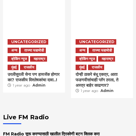
UNCATEGORIZED
UNCATEGORIZED
अन्य
ताज्या घडामोडी
अन्य
ताज्या घडामोडी
ब्रेकिंग न्युज
महाराष्ट्र
ब्रेकिंग न्युज
महाराष्ट्र
मुंबई
राजकीय
मुंबई
राजकीय
उरलीसुरली सेना पण हायजॅक होणार
दोन्ही ठाकरे बंधू एकत्र, आता
का? राजकीय विश्लेषकांचा दावा..!
फडणवीसांचाही प्लॅन ठरला, ते
अस्त्र बाहेर काढणार?
1 year ago
Admin
1 year ago
Admin
Live FM Radio
FM Radio सुरू करण्यासाठी खालील त्रिकोणी बटन क्लिक करा