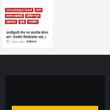
Uncategorized
अन्य
ताज्या घडामोडी
ब्रेकिंग न्युज
महाराष्ट्र
मुंबई
राजकीय
उरलीसुरली सेना पण हायजॅक होणार
का? राजकीय विश्लेषकांचा दावा..!
1 year ago
Admin