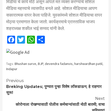
मिडीया चे कार्य मोठे असून आपले मत व्यक्त करण्याचे सोशल
मीडिया महत्त्वाचे व्यासपीठ बनले आहे. सोशल मीडियाचा आपण
सकारात्मक वापर केला पाहिजे. युवकांमध्ये सोशल मीडियाचा वापर
मोठ्या प्रमाणात केला जातो. कार्यक्रमाचे प्रास्ताविक भाजप
शहराध्यक्ष शकील भाई सय्यद यांनी केले.
Facebook
Twitter
WhatsApp
Share
Tags:
Bhushan surve
,
BJP
,
devendra fadanvis
,
harshwardhan patil
,
Indapur
Continue
Previous
Breking Updates; पुण्यात पुन्हा विशेष लॉकडाऊन; हे राहणार
Reading
सुरू!
Next
कोरोनाला रोखण्यासाठी पोलीस कर्मचाऱ्यांसाठी मोठी बातमी; वाचा
सविस्तर!