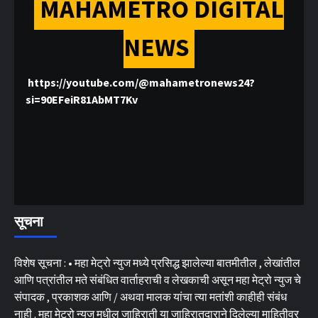
MAHAMETRO DIGITAL
NEWS
https://youtube.com/@mahametronews24?
si=90EFeiR81AbMT7Kv
सूचना
विशेष सूचना : • महा मेट्रो न्युज मध्ये प्रसिद्ध झालेल्या बातमीतील , लेखांतील
आणि पत्रांतील मते संबंधित वार्ताहराची व लेखकाची असून महा मेट्रो न्युज चे
संपादक , प्रकाशक आणि / अथवा मालक यांचा त्या मतांशी काहीही संबंध
नाही . महा मेट्रो न्युज मधील जाहिराती या जाहिरातदाराने दिलेल्या माहितीवर