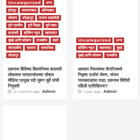
Uncategorized
अन्य
इंदापूर
उस्मानाबाद
औरंगाबाद
कोकण
कोल्हापूर
ताज्या घडामोडी
पुणे ग्रामीण
पुणे जिल्हा
पुणे शहर
बारामती
ब्रेकिंग न्युज
महाराष्ट्र
मुंबई आणि कोकण
राजकीय
शहरे
Uncategorized
अन्य
संपादकीय
सातारा
सामाजिक
ब्रेकिंग न्युज
महाराष्ट्र
मुंबई
सोलापूर
मुंबई आणि कोकण
राजकीय
एकनाथ शिंदेंच्या शिवसेनेच्या बारामती
आमदार निवासच्या कॅन्टीनमध्ये
लोकसभा मतदारसंघाच्या सोशल
निकृष्ट दर्जाचं जेवण, संजय
मीडिया प्रमुख पदी भूषण सुर्वे यांची
गायकवाडांचा राडा; एकनाथ शिंदेंची
नियुक्ती
पहिली प्रतिक्रिया?
12 months ago
Admin
1 year ago
Admin