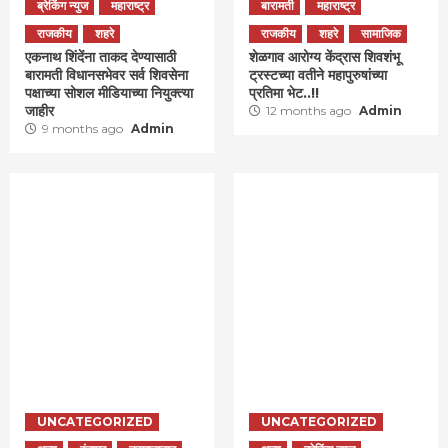
ब्रेकिंग न्युज
महाराष्ट्र
बारामती
महाराष्ट्र
राजकीय
शहरे
राजकीय
शहरे
सामाजिक
एकनाथ शिंदेंना ताकद देण्यासाठी
शेळगाव आरोग्य केंद्रास शिवशंभू
बारामती विधानसभेवर सर्व शिवसेना
ट्रस्टच्या वतीने महापुरुषांच्या
पक्षाच्या सोशल मीडियाच्या नियुक्त्या
प्रतिमा भेट..!!
जाहीर
12 months ago
Admin
9 months ago
Admin
UNCATEGORIZED
UNCATEGORIZED