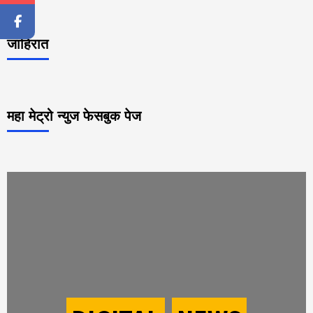
जाहिरात
महा मेट्रो न्युज फेसबुक पेज