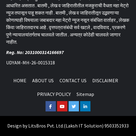
आधारित असतात . बातमी , लेख व जाहिरातीतील मजकुराची वैधता महा मेट्रो
न्युज तपासून पाहू शकत नाही . बातमी , लेख व जाहिरातीतून उद्भवणाऱ्या
कोणत्याही विषयाला जबाबदार महा मेट्रो न्युज नसून संबंधित वार्ताहर , लेखक
किंवा जाहिरातदारच आहे . वृत्तपत्रासंबंधी सर्व खटले , वादविवाद , प्रकरणे
पुणे न्यायालयांतर्गतच चालवले जातील . अन्यत्र कोठेही चालवले जाणार
नाहीत.
Reg. No: 2031000314166697
UDYAM-MH-26-0015318
HOME
ABOUT US
CONTACT US
DISCLAIMER
PRIVACY POLICY
Sitemap
Facebook
Youtube
Twitter
Linkedin
Design by
LitsBros Pvt. Ltd.
(
Laksh IT Solution
) 9503351933