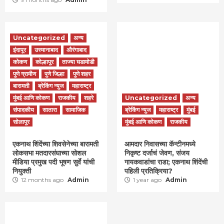
Uncategorized
अन्य
इंदापूर
उस्मानाबाद
औरंगाबाद
कोकण
कोल्हापूर
ताज्या घडामोडी
पुणे ग्रामीण
पुणे जिल्हा
पुणे शहर
बारामती
ब्रेकिंग न्युज
महाराष्ट्र
मुंबई आणि कोकण
राजकीय
शहरे
Uncategorized
अन्य
संपादकीय
सातारा
सामाजिक
ब्रेकिंग न्युज
महाराष्ट्र
मुंबई
सोलापूर
मुंबई आणि कोकण
राजकीय
एकनाथ शिंदेंच्या शिवसेनेच्या बारामती
आमदार निवासच्या कॅन्टीनमध्ये
लोकसभा मतदारसंघाच्या सोशल
निकृष्ट दर्जाचं जेवण, संजय
मीडिया प्रमुख पदी भूषण सुर्वे यांची
गायकवाडांचा राडा; एकनाथ शिंदेंची
नियुक्ती
पहिली प्रतिक्रिया?
12 months ago
Admin
1 year ago
Admin