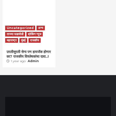
Uncategorized
अन्य
ताज्या घडामोडी
ब्रेकिंग न्युज
महाराष्ट्र
मुंबई
राजकीय
उरलीसुरली सेना पण हायजॅक होणार
का? राजकीय विश्लेषकांचा दावा..!
1 year ago
Admin