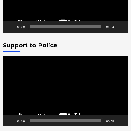
00:00
01:54
Support to Police
Video
Player
00:00
03:55