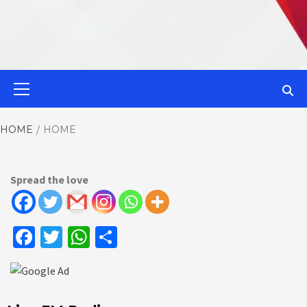
MahaMetroN
Primary
Menu
Best News
HOME
HOME
Website in P
Spread the love
Facebook
Twitter
WhatsApp
Share