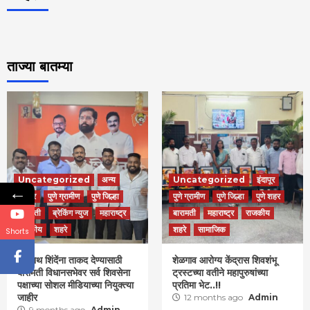
ताज्या बातम्या
Uncategorized
अन्य
Uncategorized
इंदापूर
←
इंदापूर
पुणे ग्रामीण
पुणे जिल्हा
पुणे ग्रामीण
पुणे जिल्हा
पुणे शहर
बारामती
ब्रेकिंग न्युज
महाराष्ट्र
बारामती
महाराष्ट्र
राजकीय
राजकीय
शहरे
शहरे
सामाजिक
Shorts
एकनाथ शिंदेंना ताकद देण्यासाठी
शेळगाव आरोग्य केंद्रास शिवशंभू
बारामती विधानसभेवर सर्व शिवसेना
ट्रस्टच्या वतीने महापुरुषांच्या
पक्षाच्या सोशल मीडियाच्या नियुक्त्या
प्रतिमा भेट..!!
जाहीर
12 months ago
Admin
9 months ago
Admin