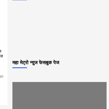
स
तील
महा मेट्रो न्युज फेसबुक पेज
ाहत
p