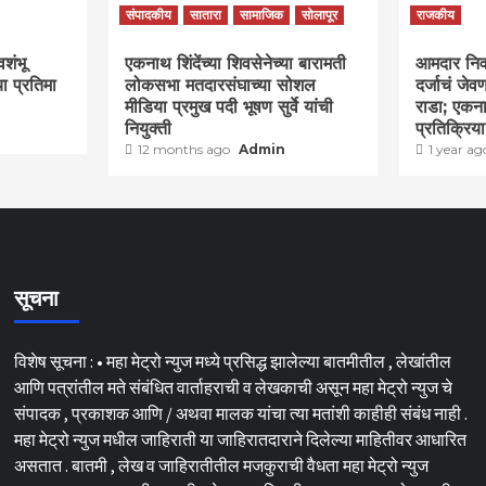
संपादकीय
सातारा
सामाजिक
सोलापूर
राजकीय
वशंभू
एकनाथ शिंदेंच्या शिवसेनेच्या बारामती
आमदार निवास
या प्रतिमा
लोकसभा मतदारसंघाच्या सोशल
दर्जाचं जे
मीडिया प्रमुख पदी भूषण सुर्वे यांची
राडा; एकना
नियुक्ती
प्रतिक्रिय
12 months ago
Admin
1 year a
सूचना
विशेष सूचना : • महा मेट्रो न्युज मध्ये प्रसिद्ध झालेल्या बातमीतील , लेखांतील
आणि पत्रांतील मते संबंधित वार्ताहराची व लेखकाची असून महा मेट्रो न्युज चे
संपादक , प्रकाशक आणि / अथवा मालक यांचा त्या मतांशी काहीही संबंध नाही .
महा मेट्रो न्युज मधील जाहिराती या जाहिरातदाराने दिलेल्या माहितीवर आधारित
असतात . बातमी , लेख व जाहिरातीतील मजकुराची वैधता महा मेट्रो न्युज