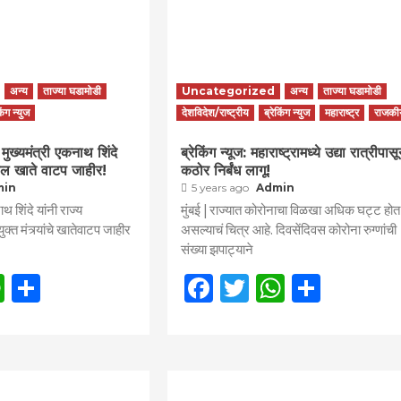
अन्य
ताज्या घडामोडी
Uncategorized
अन्य
ताज्या घडामोडी
किंग न्युज
देशविदेश/राष्ट्रीय
ब्रेकिंग न्युज
महाराष्ट्र
राजकी
 मुख्यमंत्री एकनाथ शिंदे
ब्रेकिंग न्यूज: महाराष्ट्रामध्ये उद्या रात्रीपास
ातील खाते वाटप जाहीर!
कठोर निर्बंध लागू!
min
5 years ago
Admin
ाथ शिंदे यांनी राज्य
मुंबई | राज्यात कोरोनाचा विळखा अधिक घट्ट होत
क्त मंत्र्यांचे खातेवाटप जाहीर
असल्याचं चित्र आहे. दिवसेंदिवस कोरोना रुग्णांची
संख्या झपाट्याने
book
itter
WhatsApp
Share
Facebook
Twitter
WhatsAp
Share