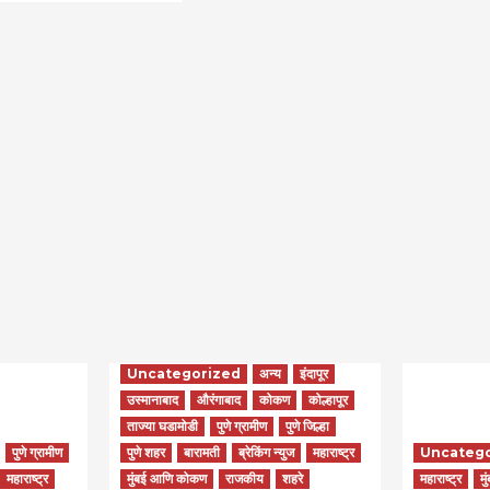
Uncategorized
अन्य
इंदापूर
उस्मानाबाद
औरंगाबाद
कोकण
कोल्हापूर
ताज्या घडामोडी
पुणे ग्रामीण
पुणे जिल्हा
पुणे ग्रामीण
पुणे शहर
बारामती
ब्रेकिंग न्युज
महाराष्ट्र
Uncateg
महाराष्ट्र
मुंबई आणि कोकण
राजकीय
शहरे
महाराष्ट्र
मु