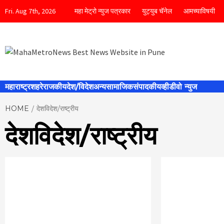
Skip
Fri. Aug 7th, 2026
महा मेट्रो न्युज पत्रकार
युट्युब चॅनेल
आमच्याविषयी
to
content
MahaMetro
महाराष्ट्र
शहरे
राजकीय
देश/विदेश
अन्य
सामाजिक
संपादकीय
व्हीडीवो न्युज
HOME
देशविदेश/राष्ट्रीय
Best News
देशविदेश/राष्ट्रीय
Website in