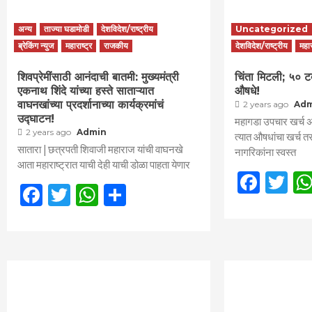
अन्य
ताज्या घडामोडी
देशविदेश/राष्ट्रीय
Uncategorized
ब्रेकिंग न्युज
महाराष्ट्र
राजकीय
देशविदेश/राष्ट्रीय
महार
शिवप्रेमींसाठी आनंदाची बातमी: मुख्यमंत्री
चिंता मिटली; ५० ट
एकनाथ शिंदे यांच्या हस्ते साताऱ्यात
औषधे!
वाघनखांच्या प्रदर्शानाच्या कार्यक्रमांचं
2 years ago
Ad
उद्घाटन!
महागडा उपचार खर्च 
2 years ago
Admin
त्यात औषधांचा खर्च त
सातारा | छत्रपती शिवाजी महाराज यांची वाघनखे
नागरिकांना स्वस्त
आता महाराष्ट्रात याची देही याची डोळा पाहता येणार
Face
Tw
Facebook
Twitter
WhatsApp
Share