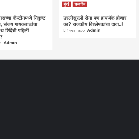
मुंबई
राजकीय
च्या कॅन्टीनमध्ये निकृष्ट
उरलीसुरली सेना पण हायजॅक होणार
वण, संजय गायकवाडांचा
का? राजकीय विश्लेषकांचा दावा..!
थ शिंदेंची पहिली
1 year ago
Admin
ा?
go
Admin