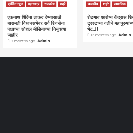
ब्रेकिंग न्युज
महाराष्ट्र
राजकीय
शहरे
राजकीय
शहरे
सामाजिक
एकनाथ शिंदेंना ताकद देण्यासाठी
शेळगाव आरोग्य केंद्रास शि
बारामती विधानसभेवर सर्व शिवसेना
ट्रस्टच्या वतीने महापुरुषांच्
पक्षाच्या सोशल मीडियाच्या नियुक्त्या
भेट..!!
जाहीर
12 months ago
Admin
9 months ago
Admin