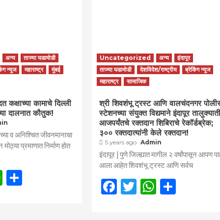
अन्य
ताज्या घडामोडी
Uncategorized
अन्य
इंदापूर
किंग न्युज
महाराष्ट्र
मुंबई
ताज्या घडामोडी
देशविदेश/राष्ट्रीय
ब्रेकिंग न्युज
महाराष्ट्र
सामाजिक
त कक्षाच्या कामाचे दिल्ली
श्री शिवशंभू ट्रस्ट आणि वालचंदनगर पोली
च्या दालनात कौतुक!
स्टेशनच्या संयुक्त विद्यमाने इंदापूर तालुक्या
आजपर्यंतचे रक्तदान शिबिराचे रेकॉर्डब्रेक;
in
३०० रक्तदात्यांनी केले रक्तदान!
ीच्या व अनिश्चित जीवनमानाचा
5 years ago
Admin
न मोठ्या प्रमाणात निर्माण होत
इंदापूर | पुणे जिल्ह्यात मागील २ वर्षांपासून आपण प
आला आहेत शिवशंभू ट्रस्ट आणि सर्वच
book
itter
WhatsApp
Share
Facebook
Twitter
WhatsAp
Share