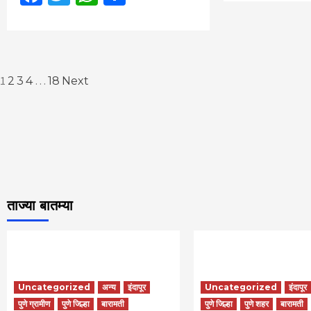
Posts
1
…
2
3
4
18
Next
pagination
ताज्या बातम्या
Uncategorized
अन्य
इंदापूर
Uncategorized
इंदापूर
पुणे ग्रामीण
पुणे जिल्हा
बारामती
पुणे जिल्हा
पुणे शहर
बारामती