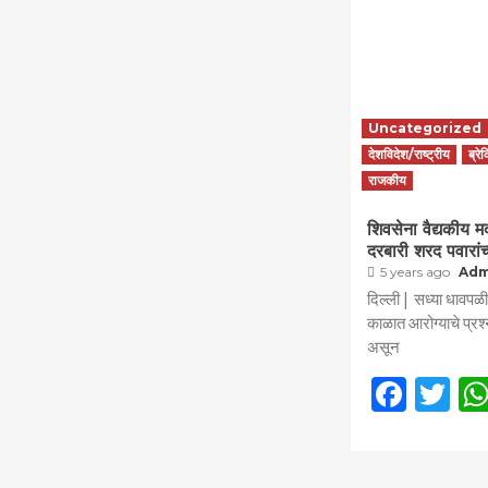
Uncategorized
देशविदेश/राष्ट्रीय
ब्रे
राजकीय
शिवसेना वैद्यकीय मद
दरबारी शरद पवारां
5 years ago
Adm
दिल्ली | सध्या धावपळ
काळात आरोग्याचे प्रश्
असून
Face
Tw