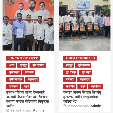
UNCATEGORIZED
UNCATEGORIZED
अन्य
इंदापूर
पुणे ग्रामीण
इंदापूर
पुणे ग्रामीण
पुणे जिल्हा
बारामती
पुणे जिल्हा
पुणे शहर
ब्रेकिंग न्युज
महाराष्ट्र
बारामती
महाराष्ट्र
राजकीय
शहरे
राजकीय
शहरे
सामाजिक
एकनाथ शिंदेंना ताकद देण्यासाठी
शेळगाव आरोग्य केंद्रास शिवशंभू
बारामती विधानसभेवर सर्व शिवसेना
ट्रस्टच्या वतीने महापुरुषांच्या
पक्षाच्या सोशल मीडियाच्या नियुक्त्या
प्रतिमा भेट..!!
जाहीर
12 months ago
Admin
9 months ago
Admin