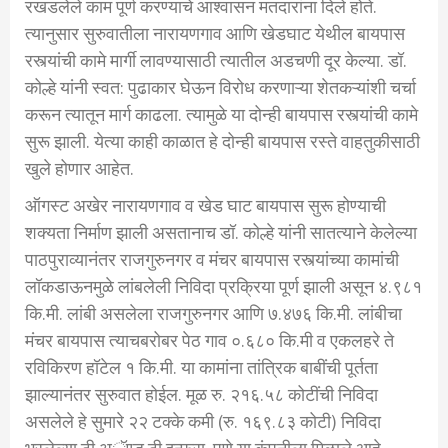
रखडलेले काम पूर्ण करण्याचे आश्वासन मतदारांना दिले होते.
त्यानुसार सुरुवातीला नारायणगाव आणि खेडघाट येथील बायपास
रस्त्यांची कामे मार्गी लावण्यासाठी त्यातील अडचणी दूर केल्या. डॉ.
कोल्हे यांनी स्वत: पुढाकार घेऊन विरोध करणाऱ्या शेतकऱ्यांशी चर्चा
करून त्यातून मार्ग काढला. त्यामुळे या दोन्ही बायपास रस्त्यांची कामे
सुरू झाली. येत्या काही काळात हे दोन्ही बायपास रस्ते वाहतुकीसाठी
खुले होणार आहेत.
ऑगस्ट अखेर नारायणगाव व खेड घाट बायपास सुरू होण्याची
शक्यता निर्माण झाली असतानाच डॉ. कोल्हे यांनी सातत्याने केलेल्या
पाठपुराव्यानंतर राजगुरुनगर व मंचर बायपास रस्त्यांच्या कामांची
लॉकडाऊनमुळे लांबलेली निविदा प्रक्रिया पूर्ण झाली असून ४.९८१
कि.मी. लांबी असलेला राजगुरुनगर आणि ७.४७६ कि.मी. लांबीचा
मंचर बायपास त्याचबरोबर पेठ गाव ०.६८० कि.मी व एकलहरे ते
रविकिरण हॉटेल १ कि.मी. या कामांना तांत्रिक बाबींची पूर्तता
झाल्यानंतर सुरुवात होईल. मूळ रु. २१६.५८ कोटींची निविदा
असलेले हे सुमारे २२ टक्के कमी (रु. १६९.८३ कोटी) निविदा