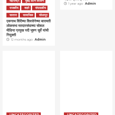
महाराष्ट्र
मुंबई आणि कोकण
1 year ago
Admin
राजकीय
शहरे
संपादकीय
सातारा
सामाजिक
सोलापूर
एकनाथ शिंदेंच्या शिवसेनेच्या बारामती
लोकसभा मतदारसंघाच्या सोशल
मीडिया प्रमुख पदी भूषण सुर्वे यांची
नियुक्ती
12 months ago
Admin
UNCATEGORIZED
UNCATEGORIZED