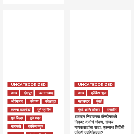
UNCATEGORIZED
UNCATEGORIZED
अन्य
इंदापूर
उस्मानाबाद
अन्य
ब्रेकिंग न्युज
औरंगाबाद
कोकण
कोल्हापूर
महाराष्ट्र
मुंबई
ताज्या घडामोडी
पुणे ग्रामीण
मुंबई आणि कोकण
राजकीय
आमदार निवासच्या कॅन्टीनमध्ये
पुणे जिल्हा
पुणे शहर
निकृष्ट दर्जाचं जेवण, संजय
बारामती
ब्रेकिंग न्युज
गायकवाडांचा राडा; एकनाथ शिंदेंची
पहिली प्रतिक्रिया?