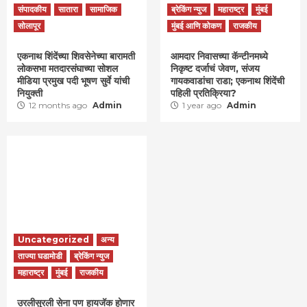
संपादकीय
सातारा
सामाजिक
ब्रेकिंग न्युज
महाराष्ट्र
मुंबई
सोलापूर
मुंबई आणि कोकण
राजकीय
एकनाथ शिंदेंच्या शिवसेनेच्या बारामती
आमदार निवासच्या कॅन्टीनमध्ये
लोकसभा मतदारसंघाच्या सोशल
निकृष्ट दर्जाचं जेवण, संजय
मीडिया प्रमुख पदी भूषण सुर्वे यांची
गायकवाडांचा राडा; एकनाथ शिंदेंची
नियुक्ती
पहिली प्रतिक्रिया?
12 months ago
Admin
1 year ago
Admin
Uncategorized
अन्य
ताज्या घडामोडी
ब्रेकिंग न्युज
महाराष्ट्र
मुंबई
राजकीय
उरलीसुरली सेना पण हायजॅक होणार