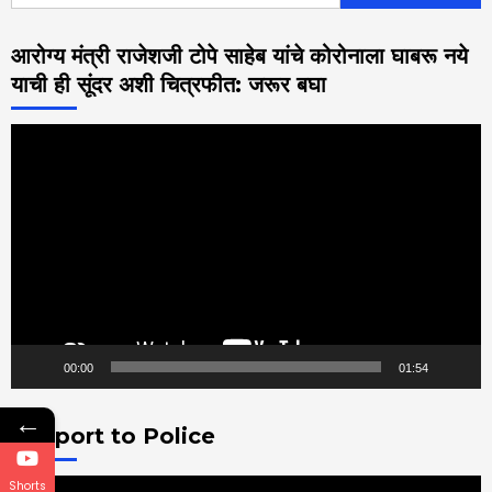
आरोग्य मंत्री राजेशजी टोपे साहेब यांचे कोरोनाला घाबरू नये
याची ही सूंदर अशी चित्रफीत: जरूर बघा
Video
Player
00:00
01:54
←
Support to Police
Video
Shorts