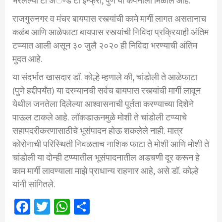
भरलेल्या टी अॅण्ड टी इन्फ्रा, पुणे या कंपनीला मिळाले आहे.
राजगुरुनगर व मंचर बायपास रस्त्यांची कामे मार्गी लागत असतानाच
कळंब आणि आळेफाटा बायपास रस्त्यांची निविदा प्रक्रियाही अंतिम
टप्प्यात आली असून ३० जुलै २०२० ही निविदा भरण्याची अंतिम
मुदत आहे.
या संदर्भात खासदार डॉ. कोल्हे म्हणाले की, चांडोली ते आळेफाटा
(पुणे हद्दीपर्यंत) या दरम्यानची सर्वच बायपास रस्त्यांची मार्गी लावून
येथील जनतेला दिलेल्या आश्वासनाची पूर्तता करण्याच्या दिशेने
पाऊल टाकले आहे. लॉकडाऊनमुळे मोशी ते चांडोली टप्प्याचे
सहापदरीकरणासाठीचे भूसंपादन होऊ शकलेले नाही. मात्र
कोरोनाची परिस्थिती निवळताच नाशिक फाटा ते मोशी आणि मोशी ते
चांडोली या दोन्ही टप्प्यातील भूसंपादनातील अडचणी दूर करून हे
काम मार्गी लावण्याला माझे प्राधान्य राहणार आहे, असे डॉ. कोल्हे
यांनी सांगितले.
Facebook
Twitter
WhatsApp
Share