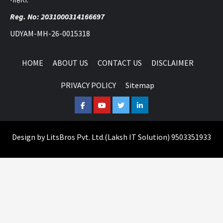
Reg. No: 2031000314166697
UDYAM-MH-26-0015318
HOME
ABOUT US
CONTACT US
DISCLAIMER
PRIVACY POLICY
Sitemap
Facebook
Youtube
Twitter
Linkedin
Design by
LitsBros Pvt. Ltd.
(
Laksh IT Solution
) 9503351933