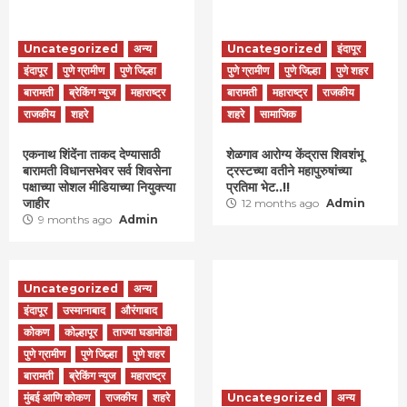
Uncategorized
अन्य
Uncategorized
इंदापूर
इंदापूर
पुणे ग्रामीण
पुणे जिल्हा
पुणे ग्रामीण
पुणे जिल्हा
पुणे शहर
बारामती
ब्रेकिंग न्युज
महाराष्ट्र
बारामती
महाराष्ट्र
राजकीय
राजकीय
शहरे
शहरे
सामाजिक
एकनाथ शिंदेंना ताकद देण्यासाठी
शेळगाव आरोग्य केंद्रास शिवशंभू
बारामती विधानसभेवर सर्व शिवसेना
ट्रस्टच्या वतीने महापुरुषांच्या
पक्षाच्या सोशल मीडियाच्या नियुक्त्या
प्रतिमा भेट..!!
जाहीर
12 months ago
Admin
9 months ago
Admin
Uncategorized
अन्य
इंदापूर
उस्मानाबाद
औरंगाबाद
कोकण
कोल्हापूर
ताज्या घडामोडी
पुणे ग्रामीण
पुणे जिल्हा
पुणे शहर
बारामती
ब्रेकिंग न्युज
महाराष्ट्र
मुंबई आणि कोकण
राजकीय
शहरे
Uncategorized
अन्य