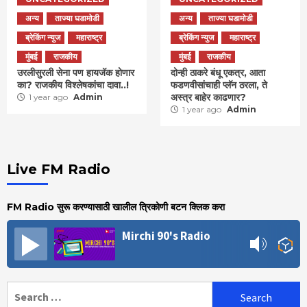
अन्य
ताज्या घडामोडी
अन्य
ताज्या घडामोडी
ब्रेकिंग न्युज
महाराष्ट्र
ब्रेकिंग न्युज
महाराष्ट्र
मुंबई
राजकीय
मुंबई
राजकीय
उरलीसुरली सेना पण हायजॅक होणार
दोन्ही ठाकरे बंधू एकत्र, आता
का? राजकीय विश्लेषकांचा दावा..!
फडणवीसांचाही प्लॅन ठरला, ते
अस्त्र बाहेर काढणार?
1 year ago
Admin
1 year ago
Admin
Live FM Radio
FM Radio सुरू करण्यासाठी खालील त्रिकोणी बटन क्लिक करा
Mirchi 90's Radio
Search
for: