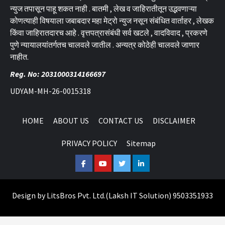
न्युज तपासून पाहू शकत नाही . बातमी , लेख व जाहिरातीतून उद्भवणाऱ्या
कोणत्याही विषयाला जबाबदार महा मेट्रो न्युज नसून संबंधित वार्ताहर , लेखक
किंवा जाहिरातदारच आहे . वृत्तपत्रासंबंधी सर्व खटले , वादविवाद , प्रकरणे
पुणे न्यायालयांतर्गतच चालवले जातील . अन्यत्र कोठेही चालवले जाणार
नाहीत.
Reg. No: 2031000314166697
UDYAM-MH-26-0015318
HOME
ABOUT US
CONTACT US
DISCLAIMER
PRIVACY POLICY
Sitemap
Facebook
Youtube
Twitter
Linkedin
Design by
LitsBros Pvt. Ltd.
(
Laksh IT Solution
) 9503351933