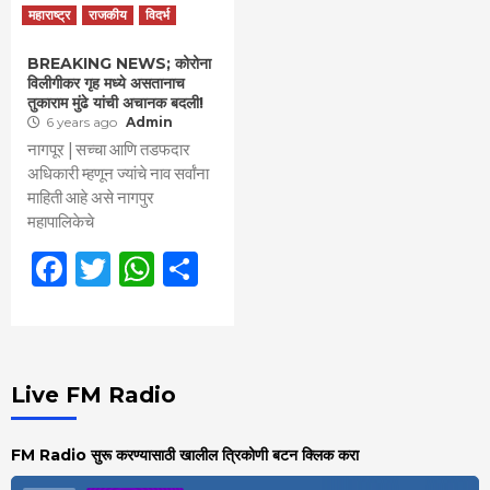
महाराष्ट्र
राजकीय
विदर्भ
BREAKING NEWS; कोरोना
विलीगीकर गृह मध्ये असतानाच
तुकाराम मुंढे यांची अचानक बदली!
6 years ago
Admin
नागपूर | सच्चा आणि तडफदार
अधिकारी म्हणून ज्यांचे नाव सर्वांना
माहिती आहे असे नागपुर
महापालिकेचे
Facebook
Twitter
WhatsApp
Share
Live FM Radio
FM Radio सुरू करण्यासाठी खालील त्रिकोणी बटन क्लिक करा