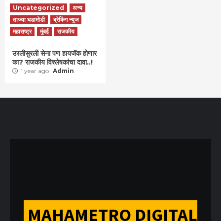
Uncategorized
अन्य
ताज्या घडामोडी
ब्रेकिंग न्युज
महाराष्ट्र
मुंबई
राजकीय
उरलीसुरली सेना पण हायजॅक होणार
का? राजकीय विश्लेषकांचा दावा..!
1 year ago
Admin
MAHAMETRO DIGITAL