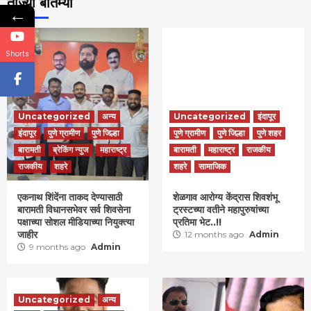
ताज्या बातम्या
←
Shorts
Uncategorized
अन्य
Uncategorized
इंदापूर
इंदापूर
पुणे ग्रामीण
पुणे जिल्हा
पुणे ग्रामीण
पुणे जिल्हा
पुणे शहर
बारामती
ब्रेकिंग न्युज
महाराष्ट्र
बारामती
महाराष्ट्र
राजकीय
राजकीय
शहरे
शहरे
सामाजिक
एकनाथ शिंदेंना ताकद देण्यासाठी
शेळगाव आरोग्य केंद्रास शिवशंभू
बारामती विधानसभेवर सर्व शिवसेना
ट्रस्टच्या वतीने महापुरुषांच्या
पक्षाच्या सोशल मीडियाच्या नियुक्त्या
प्रतिमा भेट..!!
जाहीर
12 months ago
Admin
9 months ago
Admin
Uncategorized
अन्य