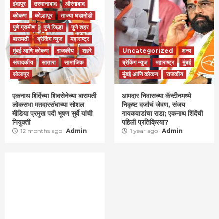
इंदापूर
उस्मानाबाद
औरंगाबाद
कोकण
कोल्हापूर
ताज्या घडामोडी
पुणे ग्रामीण
पुणे जिल्हा
पुणे शहर
बारामती
ब्रेकिंग न्युज
महाराष्ट्र
मुंबई आणि कोकण
राजकीय
शहरे
Uncategorized
अन्य
संपादकीय
सातारा
सामाजिक
ब्रेकिंग न्युज
महाराष्ट्र
मुंबई
सोलापूर
मुंबई आणि कोकण
राजकीय
एकनाथ शिंदेंच्या शिवसेनेच्या बारामती
आमदार निवासच्या कॅन्टीनमध्ये
लोकसभा मतदारसंघाच्या सोशल
निकृष्ट दर्जाचं जेवण, संजय
मीडिया प्रमुख पदी भूषण सुर्वे यांची
गायकवाडांचा राडा; एकनाथ शिंदेंची
नियुक्ती
पहिली प्रतिक्रिया?
12 months ago
Admin
1 year ago
Admin