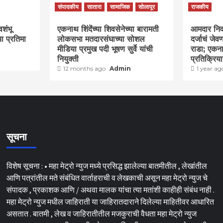
संपादकीय
सातारा
सामाजिक
सोलापूर
राजकीय
वशंभू
एकनाथ शिंदेंच्या शिवसेनेच्या बारामती
आमदार निवास
या प्रतिमा
लोकसभा मतदारसंघाच्या सोशल
दर्जाचं जे
मीडिया प्रमुख पदी भूषण सुर्वे यांची
राडा; एकना
नियुक्ती
प्रतिक्रिय
12 months ago
Admin
1 year a
सूचना
विशेष सूचना : • महा मेट्रो न्युज मध्ये प्रसिद्ध झालेल्या बातमीतील , लेखांतील
आणि पत्रांतील मते संबंधित वार्ताहराची व लेखकाची असून महा मेट्रो न्युज चे
संपादक , प्रकाशक आणि / अथवा मालक यांचा त्या मतांशी काहीही संबंध नाही .
महा मेट्रो न्युज मधील जाहिराती या जाहिरातदाराने दिलेल्या माहितीवर आधारित
असतात . बातमी , लेख व जाहिरातीतील मजकुराची वैधता महा मेट्रो न्युज