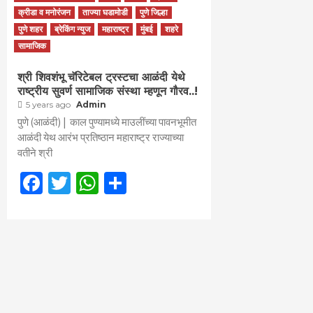
क्रीडा व मनोरंजन
ताज्या घडामोडी
पुणे जिल्हा
पुणे शहर
ब्रेकिंग न्युज
महाराष्ट्र
मुंबई
शहरे
सामाजिक
श्री शिवशंभू चॅरिटेबल ट्रस्टचा आळंदी येथे
राष्ट्रीय सुवर्ण सामाजिक संस्था म्हणून गौरव..!
5 years ago
Admin
पुणे (आळंदी) | काल पुण्यामध्ये माउलींच्या पावनभूमीत
आळंदी येथ आरंभ प्रतिष्ठान महाराष्ट्र राज्याच्या
वतीने श्री
Facebook
Twitter
WhatsApp
Share