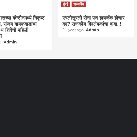
मुंबई
राजकीय
च्या कॅन्टीनमध्ये निकृष्ट
उरलीसुरली सेना पण हायजॅक होणार
वण, संजय गायकवाडांचा
का? राजकीय विश्लेषकांचा दावा..!
थ शिंदेंची पहिली
1 year ago
Admin
ा?
go
Admin