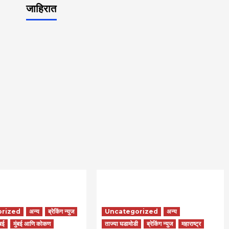
जाहिरात
orized
अन्य
ब्रेकिंग न्युज
Uncategorized
अन्य
ंबई
मुंबई आणि कोकण
ताज्या घडामोडी
ब्रेकिंग न्युज
महाराष्ट्र