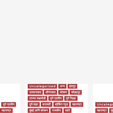
Uncategorized
अन्य
इंदापूर
उस्मानाबाद
औरंगाबाद
कोकण
कोल्हापूर
ताज्या घडामोडी
पुणे ग्रामीण
पुणे जिल्हा
पुणे ग्रामीण
पुणे शहर
बारामती
ब्रेकिंग न्युज
महाराष्ट्र
Uncateg
महाराष्ट्र
मुंबई आणि कोकण
राजकीय
शहरे
महाराष्ट्र
मु