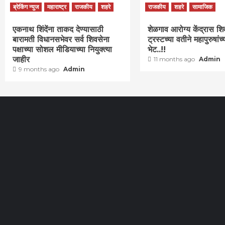
ब्रेकिंग न्युज
महाराष्ट्र
राजकीय
शहरे
राजकीय
शहरे
सामाजिक
एकनाथ शिंदेंना ताकद देण्यासाठी
शेळगाव आरोग्य केंद्रास शि
बारामती विधानसभेवर सर्व शिवसेना
ट्रस्टच्या वतीने महापुरुषांच्
पक्षाच्या सोशल मीडियाच्या नियुक्त्या
भेट..!!
जाहीर
11 months ago
Admin
9 months ago
Admin