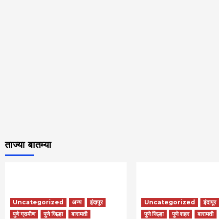
ताज्या बातम्या
Uncategorized
अन्य
इंदापूर
Uncategorized
इंदापूर
पुणे ग्रामीण
पुणे जिल्हा
बारामती
पुणे जिल्हा
पुणे शहर
बारामती