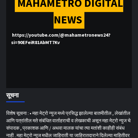
MAHAMETRO DIGITAL
NEWS
https://youtube.com/@mahametronews24?
si=90EFeiR81AbMT7Kv
सूचना
विशेष सूचना : • महा मेट्रो न्युज मध्ये प्रसिद्ध झालेल्या बातमीतील , लेखांतील
आणि पत्रांतील मते संबंधित वार्ताहराची व लेखकाची असून महा मेट्रो न्युज चे
संपादक , प्रकाशक आणि / अथवा मालक यांचा त्या मतांशी काहीही संबंध
नाही . महा मेट्रो न्युज मधील जाहिराती या जाहिरातदाराने दिलेल्या माहितीवर