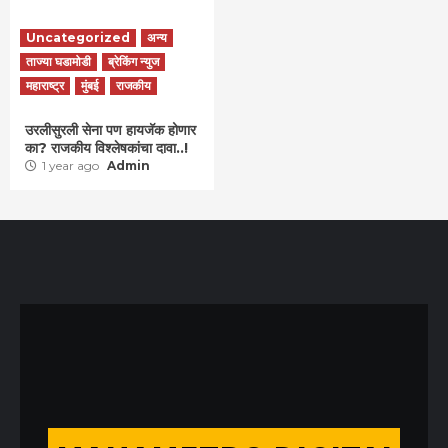
Uncategorized
अन्य
ताज्या घडामोडी
ब्रेकिंग न्युज
महाराष्ट्र
मुंबई
राजकीय
उरलीसुरली सेना पण हायजॅक होणार
का? राजकीय विश्लेषकांचा दावा..!
1 year ago
Admin