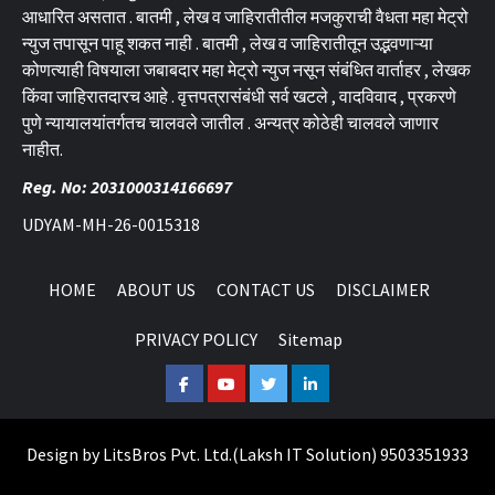
आधारित असतात . बातमी , लेख व जाहिरातीतील मजकुराची वैधता महा मेट्रो
न्युज तपासून पाहू शकत नाही . बातमी , लेख व जाहिरातीतून उद्भवणाऱ्या
कोणत्याही विषयाला जबाबदार महा मेट्रो न्युज नसून संबंधित वार्ताहर , लेखक
किंवा जाहिरातदारच आहे . वृत्तपत्रासंबंधी सर्व खटले , वादविवाद , प्रकरणे
पुणे न्यायालयांतर्गतच चालवले जातील . अन्यत्र कोठेही चालवले जाणार
नाहीत.
Reg. No: 2031000314166697
UDYAM-MH-26-0015318
HOME
ABOUT US
CONTACT US
DISCLAIMER
PRIVACY POLICY
Sitemap
Facebook
Youtube
Twitter
Linkedin
Design by
LitsBros Pvt. Ltd.
(
Laksh IT Solution
) 9503351933