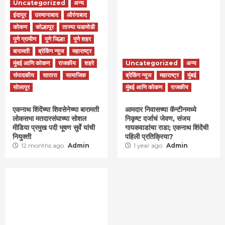
Uncategorized
अन्य
इंदापूर
उस्मानाबाद
औरंगाबाद
कोकण
कोल्हापूर
ताज्या घडामोडी
पुणे ग्रामीण
पुणे जिल्हा
पुणे शहर
बारामती
ब्रेकिंग न्युज
महाराष्ट्र
मुंबई आणि कोकण
राजकीय
शहरे
Uncategorized
अन्य
संपादकीय
सातारा
सामाजिक
ब्रेकिंग न्युज
महाराष्ट्र
मुंबई
सोलापूर
मुंबई आणि कोकण
राजकीय
एकनाथ शिंदेंच्या शिवसेनेच्या बारामती
आमदार निवासच्या कॅन्टीनमध्ये
लोकसभा मतदारसंघाच्या सोशल
निकृष्ट दर्जाचं जेवण, संजय
मीडिया प्रमुख पदी भूषण सुर्वे यांची
गायकवाडांचा राडा; एकनाथ शिंदेंची
नियुक्ती
पहिली प्रतिक्रिया?
12 months ago
Admin
1 year ago
Admin