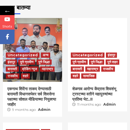
ताज्या बातम्या
←
Shorts
Uncategorized
अन्य
Uncategorized
इंदापूर
इंदापूर
पुणे ग्रामीण
पुणे जिल्हा
पुणे ग्रामीण
पुणे जिल्हा
पुणे शहर
बारामती
ब्रेकिंग न्युज
महाराष्ट्र
बारामती
महाराष्ट्र
राजकीय
राजकीय
शहरे
शहरे
सामाजिक
एकनाथ शिंदेंना ताकद देण्यासाठी
शेळगाव आरोग्य केंद्रास शिवशंभू
बारामती विधानसभेवर सर्व शिवसेना
ट्रस्टच्या वतीने महापुरुषांच्या
पक्षाच्या सोशल मीडियाच्या नियुक्त्या
प्रतिमा भेट..!!
जाहीर
11 months ago
Admin
9 months ago
Admin