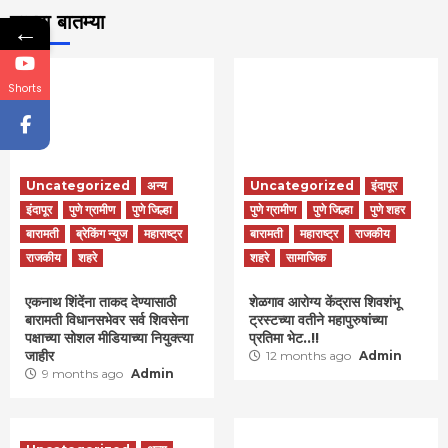
ताज्या बातम्या
←
Shorts
Uncategorized
अन्य
Uncategorized
इंदापूर
इंदापूर
पुणे ग्रामीण
पुणे जिल्हा
पुणे ग्रामीण
पुणे जिल्हा
पुणे शहर
बारामती
ब्रेकिंग न्युज
महाराष्ट्र
बारामती
महाराष्ट्र
राजकीय
राजकीय
शहरे
शहरे
सामाजिक
एकनाथ शिंदेंना ताकद देण्यासाठी
शेळगाव आरोग्य केंद्रास शिवशंभू
बारामती विधानसभेवर सर्व शिवसेना
ट्रस्टच्या वतीने महापुरुषांच्या
पक्षाच्या सोशल मीडियाच्या नियुक्त्या
प्रतिमा भेट..!!
जाहीर
12 months ago
Admin
9 months ago
Admin