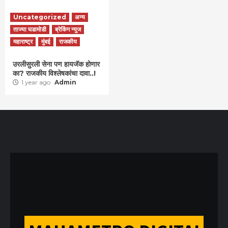
Uncategorized
अन्य
ताज्या घडामोडी
ब्रेकिंग न्युज
महाराष्ट्र
मुंबई
राजकीय
उरलीसुरली सेना पण हायजॅक होणार
का? राजकीय विश्लेषकांचा दावा..!
1 year ago
Admin