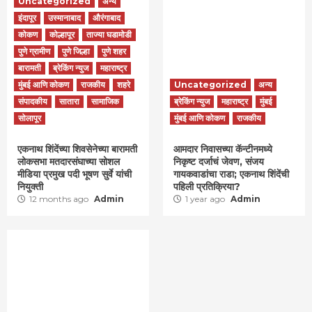
Uncategorized
अन्य
इंदापूर
उस्मानाबाद
औरंगाबाद
कोकण
कोल्हापूर
ताज्या घडामोडी
पुणे ग्रामीण
पुणे जिल्हा
पुणे शहर
बारामती
ब्रेकिंग न्युज
महाराष्ट्र
मुंबई आणि कोकण
राजकीय
शहरे
Uncategorized
अन्य
संपादकीय
सातारा
सामाजिक
ब्रेकिंग न्युज
महाराष्ट्र
मुंबई
सोलापूर
मुंबई आणि कोकण
राजकीय
एकनाथ शिंदेंच्या शिवसेनेच्या बारामती
आमदार निवासच्या कॅन्टीनमध्ये
लोकसभा मतदारसंघाच्या सोशल
निकृष्ट दर्जाचं जेवण, संजय
मीडिया प्रमुख पदी भूषण सुर्वे यांची
गायकवाडांचा राडा; एकनाथ शिंदेंची
नियुक्ती
पहिली प्रतिक्रिया?
12 months ago
Admin
1 year ago
Admin