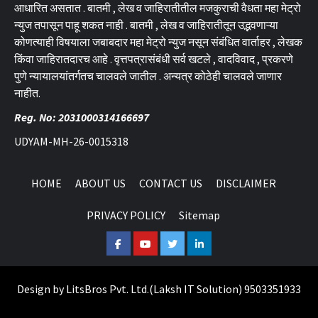
आधारित असतात . बातमी , लेख व जाहिरातीतील मजकुराची वैधता महा मेट्रो
न्युज तपासून पाहू शकत नाही . बातमी , लेख व जाहिरातीतून उद्भवणाऱ्या
कोणत्याही विषयाला जबाबदार महा मेट्रो न्युज नसून संबंधित वार्ताहर , लेखक
किंवा जाहिरातदारच आहे . वृत्तपत्रासंबंधी सर्व खटले , वादविवाद , प्रकरणे
पुणे न्यायालयांतर्गतच चालवले जातील . अन्यत्र कोठेही चालवले जाणार
नाहीत.
Reg. No: 2031000314166697
UDYAM-MH-26-0015318
HOME
ABOUT US
CONTACT US
DISCLAIMER
PRIVACY POLICY
Sitemap
Facebook
Youtube
Twitter
Linkedin
Design by
LitsBros Pvt. Ltd.
(
Laksh IT Solution
) 9503351933