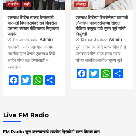
राजकीय
शहरे
सोलापूर
एकनाथ शिंदेंना ताकद देण्यासाठी
एकनाथ शिंदेंच्या शिवसेनेच्या बारामती
बारामती विधानसभेवर सर्व शिवसेना
लोकसभा मतदारसंघाच्या सोशल
पक्षाच्या सोशल मीडियाच्या नियुक्त्या
मीडिया प्रमुख पदी भूषण सुर्वे यांची
जाहीर
नियुक्ती
9 months ago
Admin
12 months ago
Admin
बारामती | सर्वसामान्यांना कायम
पुणे | एकनाथ शिंदे यांच्या शिवसेना
मदतीचा हात देणारे एकनाथ शिंदे
पक्षाच्या वतीने आज शरद पवार
साहेब यांना बळ देण्यासाठी व
यांच्या बालेकिल्लातील भूषण सुर्वे
स्थानिक
Facebook
Twitter
What
Sh
Facebook
Twitter
WhatsApp
Share
Live FM Radio
FM Radio सुरू करण्यासाठी खालील त्रिकोणी बटन क्लिक करा