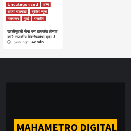
Uncategorized
अन्य
ताज्या घडामोडी
ब्रेकिंग न्युज
महाराष्ट्र
मुंबई
राजकीय
उरलीसुरली सेना पण हायजॅक होणार
का? राजकीय विश्लेषकांचा दावा..!
1 year ago
Admin
MAHAMETRO DIGITAL