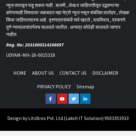
न्युज तपासून पाहू शकत नाही . बातमी , लेख व जाहिरातीतून उद्भवणाऱ्या
कोणत्याही विषयाला जबाबदार महा मेट्रो न्युज नसून संबंधित वार्ताहर , लेखक
किंवा जाहिरातदारच आहे . वृत्तपत्रासंबंधी सर्व खटले , वादविवाद , प्रकरणे
पुणे न्यायालयांतर्गतच चालवले जातील . अन्यत्र कोठेही चालवले जाणार
नाहीत.
Reg. No: 2031000314166697
UDYAM-MH-26-0015318
HOME
ABOUT US
CONTACT US
DISCLAIMER
PRIVACY POLICY
Sitemap
Facebook
Youtube
Twitter
Linkedin
Design by
LitsBros Pvt. Ltd.
(
Laksh IT Solution
) 9503351933