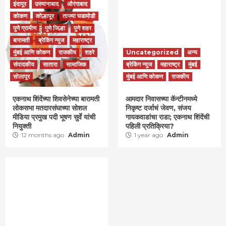
इंदापूर
उस्मानाबाद
औरंगाबाद
कोकण
कोल्हापूर
ताज्या घडामोडी
पुणे ग्रामीण
पुणे जिल्हा
पुणे शहर
बारामती
ब्रेकिंग न्युज
महाराष्ट्र
मुंबई आणि कोकण
राजकीय
शहरे
Uncategorized
अन्य
संपादकीय
सातारा
सामाजिक
ब्रेकिंग न्युज
महाराष्ट्र
मुंबई
सोलापूर
मुंबई आणि कोकण
राजकीय
एकनाथ शिंदेंच्या शिवसेनेच्या बारामती
आमदार निवासच्या कॅन्टीनमध्ये
लोकसभा मतदारसंघाच्या सोशल
निकृष्ट दर्जाचं जेवण, संजय
मीडिया प्रमुख पदी भूषण सुर्वे यांची
गायकवाडांचा राडा; एकनाथ शिंदेंची
नियुक्ती
पहिली प्रतिक्रिया?
12 months ago
Admin
1 year ago
Admin