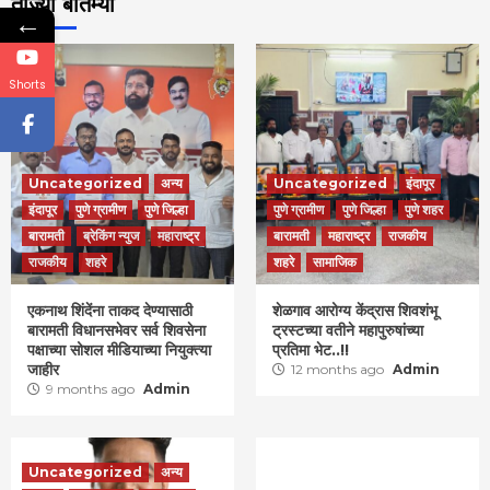
ताज्या बातम्या
←
Shorts
Uncategorized
अन्य
Uncategorized
इंदापूर
इंदापूर
पुणे ग्रामीण
पुणे जिल्हा
पुणे ग्रामीण
पुणे जिल्हा
पुणे शहर
बारामती
ब्रेकिंग न्युज
महाराष्ट्र
बारामती
महाराष्ट्र
राजकीय
राजकीय
शहरे
शहरे
सामाजिक
एकनाथ शिंदेंना ताकद देण्यासाठी
शेळगाव आरोग्य केंद्रास शिवशंभू
बारामती विधानसभेवर सर्व शिवसेना
ट्रस्टच्या वतीने महापुरुषांच्या
पक्षाच्या सोशल मीडियाच्या नियुक्त्या
प्रतिमा भेट..!!
जाहीर
12 months ago
Admin
9 months ago
Admin
Uncategorized
अन्य