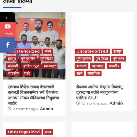
ताज्या बातम्या
←
Shorts
Uncategorized
अन्य
Uncategorized
इंदापूर
इंदापूर
पुणे ग्रामीण
पुणे जिल्हा
पुणे ग्रामीण
पुणे जिल्हा
पुणे शहर
बारामती
ब्रेकिंग न्युज
महाराष्ट्र
बारामती
महाराष्ट्र
राजकीय
राजकीय
शहरे
शहरे
सामाजिक
एकनाथ शिंदेंना ताकद देण्यासाठी
शेळगाव आरोग्य केंद्रास शिवशंभू
बारामती विधानसभेवर सर्व शिवसेना
ट्रस्टच्या वतीने महापुरुषांच्या
पक्षाच्या सोशल मीडियाच्या नियुक्त्या
प्रतिमा भेट..!!
जाहीर
12 months ago
Admin
9 months ago
Admin
Uncategorized
अन्य