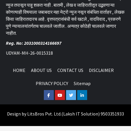
न्युज तपासून पाहू शकत नाही . बातमी , लेख व जाहिरातीतून उद्भवणाऱ्या
कोणत्याही विषयाला जबाबदार महा मेट्रो न्युज नसून संबंधित वार्ताहर , लेखक
किंवा जाहिरातदारच आहे . वृत्तपत्रासंबंधी सर्व खटले , वादविवाद , प्रकरणे
पुणे न्यायालयांतर्गतच चालवले जातील . अन्यत्र कोठेही चालवले जाणार
नाहीत.
Reg. No: 2031000314166697
UDYAM-MH-26-0015318
HOME
ABOUT US
CONTACT US
DISCLAIMER
PRIVACY POLICY
Sitemap
Facebook
Youtube
Twitter
Linkedin
Design by
LitsBros Pvt. Ltd.
(
Laksh IT Solution
) 9503351933