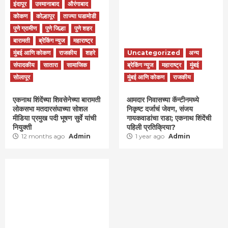
इंदापूर
उस्मानाबाद
औरंगाबाद
कोकण
कोल्हापूर
ताज्या घडामोडी
पुणे ग्रामीण
पुणे जिल्हा
पुणे शहर
बारामती
ब्रेकिंग न्युज
महाराष्ट्र
मुंबई आणि कोकण
राजकीय
शहरे
Uncategorized
अन्य
संपादकीय
सातारा
सामाजिक
ब्रेकिंग न्युज
महाराष्ट्र
मुंबई
सोलापूर
मुंबई आणि कोकण
राजकीय
एकनाथ शिंदेंच्या शिवसेनेच्या बारामती
आमदार निवासच्या कॅन्टीनमध्ये
लोकसभा मतदारसंघाच्या सोशल
निकृष्ट दर्जाचं जेवण, संजय
मीडिया प्रमुख पदी भूषण सुर्वे यांची
गायकवाडांचा राडा; एकनाथ शिंदेंची
नियुक्ती
पहिली प्रतिक्रिया?
12 months ago
Admin
1 year ago
Admin