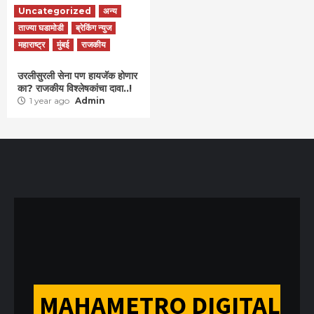
Uncategorized
अन्य
ताज्या घडामोडी
ब्रेकिंग न्युज
महाराष्ट्र
मुंबई
राजकीय
उरलीसुरली सेना पण हायजॅक होणार
का? राजकीय विश्लेषकांचा दावा..!
1 year ago
Admin
MAHAMETRO DIGITAL