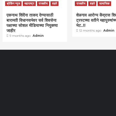
ब्रेकिंग न्युज
महाराष्ट्र
राजकीय
शहरे
राजकीय
शहरे
सामाजिक
एकनाथ शिंदेंना ताकद देण्यासाठी
शेळगाव आरोग्य केंद्रास शि
बारामती विधानसभेवर सर्व शिवसेना
ट्रस्टच्या वतीने महापुरुषांच्
पक्षाच्या सोशल मीडियाच्या नियुक्त्या
भेट..!!
जाहीर
12 months ago
Admin
9 months ago
Admin