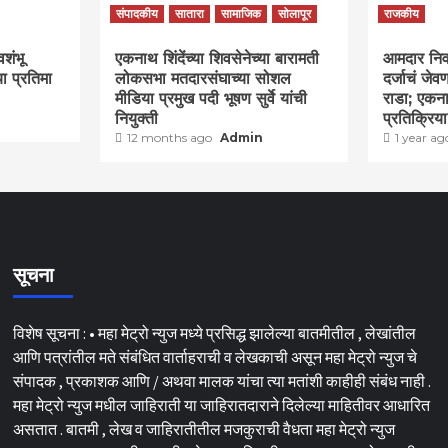
संपादकीय
सातारा
सामाजिक
सोलापूर
राजकीय
वशंभू
एकनाथ शिंदेंच्या शिवसेनेच्या बारामती
आमदार निवास
या प्रतिमा
लोकसभा मतदारसंघाच्या सोशल
दर्जाचं जे
मीडिया प्रमुख पदी भूषण सुर्वे यांची
राडा; एकना
नियुक्ती
प्रतिक्रिय
12 months ago
Admin
1 year a
सूचना
विशेष सूचना : • महा मेट्रो न्युज मध्ये प्रसिद्ध झालेल्या बातमीतील , लेखांतील
आणि पत्रांतील मते संबंधित वार्ताहराची व लेखकाची असून महा मेट्रो न्युज चे
संपादक , प्रकाशक आणि / अथवा मालक यांचा त्या मतांशी काहीही संबंध नाही .
महा मेट्रो न्युज मधील जाहिराती या जाहिरातदाराने दिलेल्या माहितीवर आधारित
असतात . बातमी , लेख व जाहिरातीतील मजकुराची वैधता महा मेट्रो न्युज