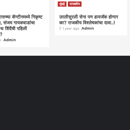
मुंबई
राजकीय
च्या कॅन्टीनमध्ये निकृष्ट
उरलीसुरली सेना पण हायजॅक होणार
वण, संजय गायकवाडांचा
का? राजकीय विश्लेषकांचा दावा..!
थ शिंदेंची पहिली
1 year ago
Admin
ा?
go
Admin