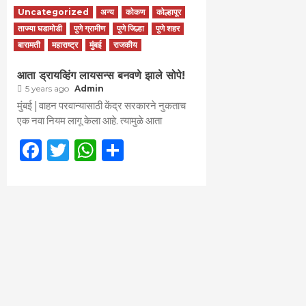
Uncategorized
अन्य
कोकण
कोल्हापूर
ताज्या घडामोडी
पुणे ग्रामीण
पुणे जिल्हा
पुणे शहर
बारामती
महाराष्ट्र
मुंबई
राजकीय
आता ड्रायव्हिंग लायसन्स बनवणे झाले सोपे!
5 years ago
Admin
मुंबई | वाहन परवान्यासाठी केंद्र सरकारने नुकताच
एक नवा नियम लागू केला आहे. त्यामुळे आता
Facebook
Twitter
WhatsApp
Share