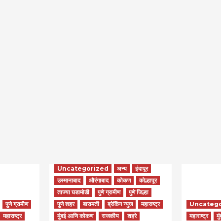
Uncategorized
अन्य
इंदापूर
उस्मानाबाद
औरंगाबाद
कोकण
कोल्हापूर
ताज्या घडामोडी
पुणे ग्रामीण
पुणे जिल्हा
पुणे ग्रामीण
पुणे शहर
बारामती
ब्रेकिंग न्युज
महाराष्ट्र
Uncateg
महाराष्ट्र
मुंबई आणि कोकण
राजकीय
शहरे
महाराष्ट्र
मु