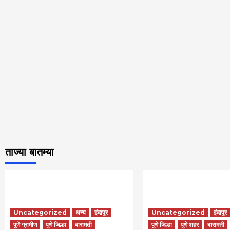
ताज्या बातम्या
Uncategorized
अन्य
इंदापूर
Uncategorized
इंदापूर
पुणे ग्रामीण
पुणे जिल्हा
बारामती
पुणे जिल्हा
पुणे शहर
बारामती