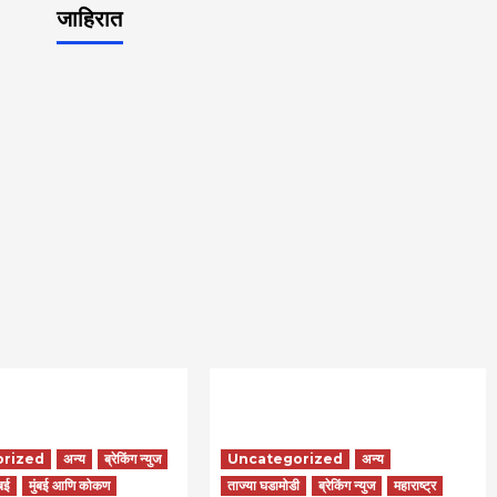
जाहिरात
orized
अन्य
ब्रेकिंग न्युज
Uncategorized
अन्य
ंबई
मुंबई आणि कोकण
ताज्या घडामोडी
ब्रेकिंग न्युज
महाराष्ट्र