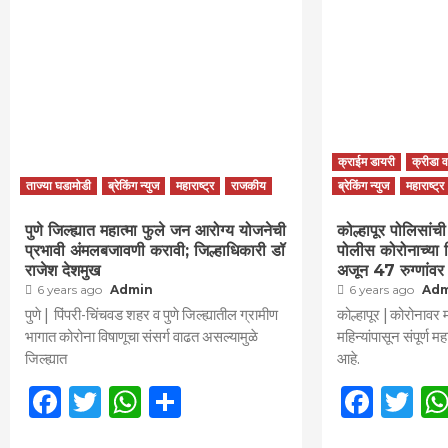
क्राईम डायरी
क्रीडा 
ताज्या घडामोडी
ब्रेकिंग न्युज
महाराष्ट्र
राजकीय
ब्रेकिंग न्युज
महाराष्ट्र
पुणे जिल्ह्यात महात्मा फुले जन आरोग्य योजनेची
कोल्हापूर पोलिसां
प्रभावी अंमलबजावणी करावी; जिल्हाधिकारी डॉ
पोलीस कोरोनाच्या व
राजेश देशमुख
अजून 47 रुग्णांवर
6 years ago
Admin
6 years ago
Ad
पुणे | पिंपरी-चिंचवड शहर व पुणे जिल्ह्यातील ग्रामीण
कोल्हापूर | कोरोनावर 
भागात कोरोना विषाणूचा संसर्ग वाढत असल्यामुळे
महिन्यांपासून संपूर्ण म
जिल्ह्यात
आहे.
Facebook
Twitter
WhatsApp
Share
Face
Tw