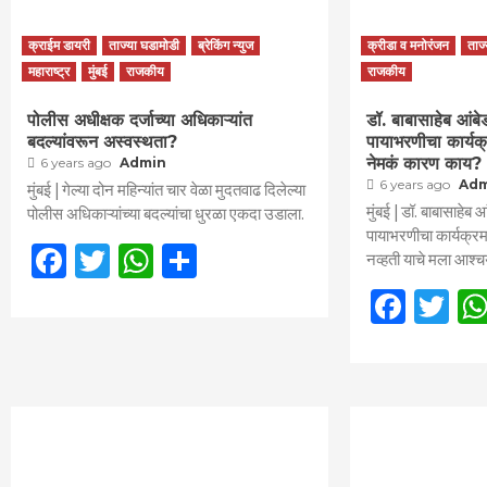
क्राईम डायरी
ताज्या घडामोडी
ब्रेकिंग न्युज
क्रीडा व मनोरंजन
ताज
महाराष्ट्र
मुंबई
राजकीय
राजकीय
पोलीस अधीक्षक दर्जाच्या अधिकाऱ्यांत
डॉ. बाबासाहेब आंबे
बदल्यांवरून अस्वस्थता?
पायाभरणीचा कार्यक
नेमकं कारण काय?
6 years ago
Admin
6 years ago
Ad
मुंबई | गेल्या दोन महिन्यांत चार वेळा मुदतवाढ दिलेल्या
मुंबई | डॉ. बाबासाहेब 
पोलीस अधिकाऱ्यांच्या बदल्यांचा धुरळा एकदा उडाला.
पायाभरणीचा कार्यक्रमा
Facebook
Twitter
WhatsApp
Share
नव्हती याचे मला आश्चर
Face
Tw