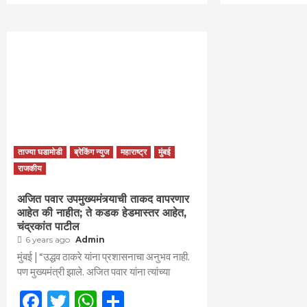
ताज्या घडामोडी
ब्रेकिंग न्युज
महाराष्ट्र
मुंबई
राजकीय
अजित पवार उपमुख्यमंत्र्याची ताकद वापरणार
आहेत की नाहीत; ते कडक हेडमास्तर आहेत,
चंद्रकांत पाटील
6 years ago
Admin
मुंबई | “उद्धव ठाकरे यांना प्रशासनाचा अनुभव नाही.
पण मुख्यमंत्री झाले. अजित पवार यांना त्यांच्या
Facebook
Twitter
WhatsApp
Share