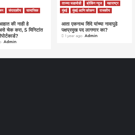
ताज्या घडामोडी
ब्रेकिंग न्युज
महाराष्ट्र
ंजन
संपादकीय
सामाजिक
मुंबई
मुंबई आणि कोकण
राजकीय
 आहात की नाही हे
आता एकनाथ शिंदे यांच्या नावापुढे
असे चेक करा, 5 मिनिटांत
पक्षप्रमुख पद लागणार का?
िपोर्टकार्ड?
1 year ago
Admin
go
Admin