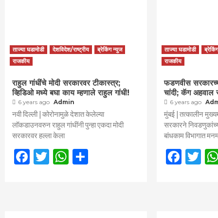
ताज्या घडामोडी
देशविदेश/राष्ट्रीय
ब्रेकिंग न्युज
ताज्या घडामोडी
ब्रेकिं
राजकीय
राजकीय
राहुल गांधींचे मोदी सरकारवर टीकास्त्र;
फडणवीस सरकारच्या
व्हिडिओ मध्ये बघा काय म्हणाले राहुल गांधी!
चांदी; कॅग अहवाल 
6 years ago
Admin
6 years ago
Ad
नवी दिल्ली | कोरोनामुळे देशात केलेल्या
मुंबई | तत्कालीन मुख्य
लॉकडाउनवरुन राहुल गांधींनी पुन्हा एकदा मोदी
सरकारने निवडणुकांच्या
सरकारवर हल्ला केला
बांधकाम विभागात मनम
Facebook
Twitter
WhatsApp
Share
Face
Tw