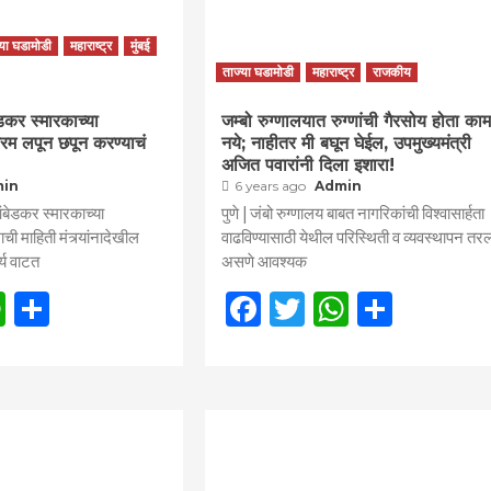
्या घडामोडी
महाराष्ट्र
मुंबई
ताज्या घडामोडी
महाराष्ट्र
राजकीय
डकर स्मारकाच्या
जम्बो रुग्णालयात रुग्णांची गैरसोय होता काम
्रम लपून छपून करण्याचं
नये; नाहीतर मी बघून घेईल, उपमुख्यमंत्री
अजित पवारांनी दिला इशारा!
min
6 years ago
Admin
आंबेडकर स्मारकाच्या
पुणे | जंबो रुग्णालय बाबत नागरिकांची विश्वासार्हता
ची माहिती मंत्र्यांनादेखील
वाढविण्यासाठी येथील परिस्थिती व व्यवस्थापन तर
्य वाटत
असणे आवश्यक
book
itter
WhatsApp
Share
Facebook
Twitter
WhatsAp
Share