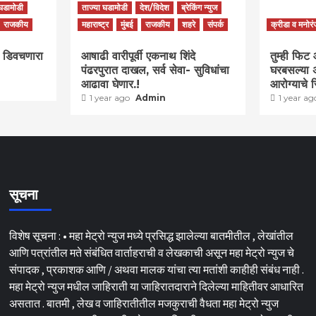
 घडामोडी
ताज्या घडामोडी
देश/विदेश
ब्रेकिंग न्युज
राजकीय
महाराष्ट्र
मुंबई
राजकीय
शहरे
संपर्क
क्रीडा व मनोर
ा डिवचणारा
आषाढी वारीपूर्वी एकनाथ शिंदे
तुम्ही फिट
पंढरपुरात दाखल, सर्व सेवा- सुविधांचा
घरबसल्या 
आढावा घेणार.!
आरोग्याचे र
1 year ago
Admin
1 year a
सूचना
विशेष सूचना : • महा मेट्रो न्युज मध्ये प्रसिद्ध झालेल्या बातमीतील , लेखांतील
आणि पत्रांतील मते संबंधित वार्ताहराची व लेखकाची असून महा मेट्रो न्युज चे
संपादक , प्रकाशक आणि / अथवा मालक यांचा त्या मतांशी काहीही संबंध नाही .
महा मेट्रो न्युज मधील जाहिराती या जाहिरातदाराने दिलेल्या माहितीवर आधारित
असतात . बातमी , लेख व जाहिरातीतील मजकुराची वैधता महा मेट्रो न्युज