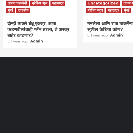
ताज्या घडामोडी
ब्रेकिंग न्युज
महाराष्ट्र
Uncategorized
ताज्या
मुंबई
राजकीय
ब्रेकिंग न्युज
महाराष्ट्र
मुंबई
दोन्ही ठाकरे बंधू एकत्र, आता
मनसेला आणि राज ठाकरेंन
फडणवीसांचाही प्लॅन ठरला, ते अस्त्र
सुशील केडिया कोण?
बाहेर काढणार?
1 year ago
Admin
1 year ago
Admin