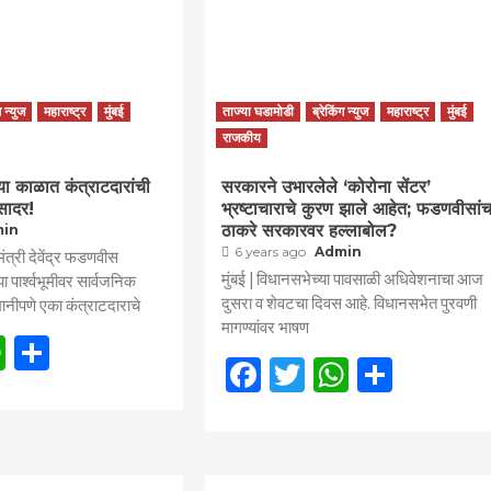
ग न्युज
महाराष्ट्र
मुंबई
ताज्या घडामोडी
ब्रेकिंग न्युज
महाराष्ट्र
मुंबई
राजकीय
 काळात कंत्राटदारांची
सरकारने उभारलेले ‘कोरोना सेंटर’
सादर!
भ्रष्टाचाराचे कुरण झाले आहेत; फडणवीसांच
ठाकरे सरकारवर हल्लाबोल?
min
6 years ago
Admin
मंत्री देवेंद्र फडणवीस
मुंबई | विधानसभेच्या पावसाळी अधिवेशनाचा आज
 पार्श्वभूमीवर सार्वजनिक
दुसरा व शेवटचा दिवस आहे. विधानसभेत पुरवणी
ानीपणे एका कंत्राटदाराचे
मागण्यांवर भाषण
book
itter
WhatsApp
Share
Facebook
Twitter
WhatsAp
Share