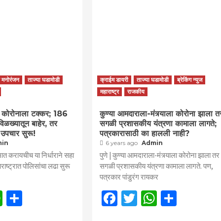
व मनोरंजन
ताज्या घडामोडी
क्राईम डायरी
ताज्या घडामोडी
ब्रेकिंग न्युज
महाराष्ट्र
राजकीय
ची कोरोनाला टक्कर; 186
कुण्या आमदाराला-मंत्र्याला कोरोना झाला त
िळख्यातून बाहेर, तर
सगळी प्रशासकीय यंत्रणा कामाला लागते;
 उपचार सुरू!
पत्रकारासाठी का हालली नाही?
min
6 years ago
Admin
मात करायचीच या निर्धाराने सहा
पुणे | कुण्या आमदाराला-मंत्र्याला कोरोना झाला तर
हाराष्ट्रात पोलिसांचा लढा सुरू
सगळी प्रशासकीय यंत्रणा कामाला लागते. पण,
पत्रकार पांडुरंग रायकर
book
itter
WhatsApp
Share
Facebook
Twitter
WhatsAp
Share