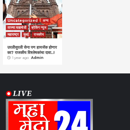
Uncategorized
अन्य
ताज्या घडामोडी
ब्रेकिंग न्युज
महाराष्ट्र
मुंबई
राजकीय
उरलीसुरली सेना पण हायजॅक होणार
का? राजकीय विश्लेषकांचा दावा..!
1 year ago
Admin