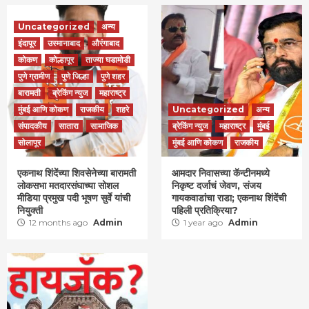
Uncategorized
अन्य
इंदापूर
उस्मानाबाद
औरंगाबाद
कोकण
कोल्हापूर
ताज्या घडामोडी
पुणे ग्रामीण
पुणे जिल्हा
पुणे शहर
बारामती
ब्रेकिंग न्युज
महाराष्ट्र
मुंबई आणि कोकण
राजकीय
शहरे
Uncategorized
अन्य
संपादकीय
सातारा
सामाजिक
ब्रेकिंग न्युज
महाराष्ट्र
मुंबई
सोलापूर
मुंबई आणि कोकण
राजकीय
एकनाथ शिंदेंच्या शिवसेनेच्या बारामती
आमदार निवासच्या कॅन्टीनमध्ये
लोकसभा मतदारसंघाच्या सोशल
निकृष्ट दर्जाचं जेवण, संजय
मीडिया प्रमुख पदी भूषण सुर्वे यांची
गायकवाडांचा राडा; एकनाथ शिंदेंची
नियुक्ती
पहिली प्रतिक्रिया?
12 months ago
Admin
1 year ago
Admin