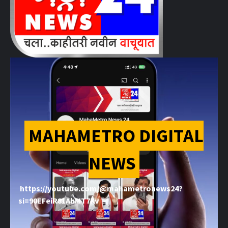
MAHAMETRO DIGITAL
NEWS
https://youtube.com/@mahametronews24?
si=90EFeiR81AbMT7Kv