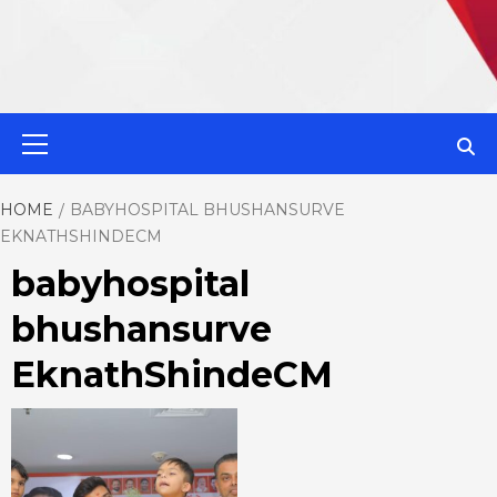
MahaMetroN
Primary
Menu
Best News
HOME
BABYHOSPITAL BHUSHANSURVE
EKNATHSHINDECM
Website in P
babyhospital
bhushansurve
EknathShindeCM