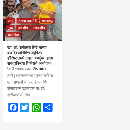
अन्य
ताज्या घडामोडी
महाराष्ट्र
मुंबई
राजकीय
संपादकीय
सामाजिक
खा. डॉ. श्रीकांत शिंदे यांच्या
वाढदिवसानिमित्त ज्युपिटर
हॉस्पिटलमधे लहान बच्चुंच्या हृदय
शस्त्रक्रिया शिबिराचे आयोजन!
3 years ago
Admin
ठाणे | महाराष्ट्राचे मुख्यमंत्री मा.
एकनाथजी शिंदे साहेब आणि
संसदरत्न खासदार मा. डॉ.
श्रीकांतजी शिंदे
Facebook
Twitter
WhatsApp
Share