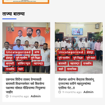
ताज्या बातम्या
Uncategorized
अन्य
Uncategorized
इंदापूर
इंदापूर
पुणे ग्रामीण
पुणे जिल्हा
पुणे ग्रामीण
पुणे जिल्हा
पुणे शहर
बारामती
ब्रेकिंग न्युज
महाराष्ट्र
बारामती
महाराष्ट्र
राजकीय
राजकीय
शहरे
शहरे
सामाजिक
एकनाथ शिंदेंना ताकद देण्यासाठी
शेळगाव आरोग्य केंद्रास शिवशंभू
बारामती विधानसभेवर सर्व शिवसेना
ट्रस्टच्या वतीने महापुरुषांच्या
पक्षाच्या सोशल मीडियाच्या नियुक्त्या
प्रतिमा भेट..!!
जाहीर
11 months ago
Admin
9 months ago
Admin