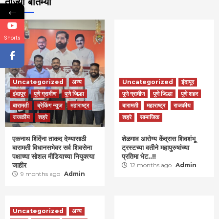
ताज्या बातम्या
←
Shorts
Uncategorized
अन्य
Uncategorized
इंदापूर
इंदापूर
पुणे ग्रामीण
पुणे जिल्हा
पुणे ग्रामीण
पुणे जिल्हा
पुणे शहर
बारामती
ब्रेकिंग न्युज
महाराष्ट्र
बारामती
महाराष्ट्र
राजकीय
राजकीय
शहरे
शहरे
सामाजिक
एकनाथ शिंदेंना ताकद देण्यासाठी
शेळगाव आरोग्य केंद्रास शिवशंभू
बारामती विधानसभेवर सर्व शिवसेना
ट्रस्टच्या वतीने महापुरुषांच्या
पक्षाच्या सोशल मीडियाच्या नियुक्त्या
प्रतिमा भेट..!!
जाहीर
12 months ago
Admin
9 months ago
Admin
Uncategorized
अन्य