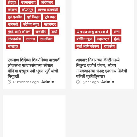
इंदापूर
उस्मानाबाद
औरंगाबाद
कोकण
कोल्हापूर
ताज्या घडामोडी
पुणे ग्रामीण
पुणे जिल्हा
पुणे शहर
बारामती
ब्रेकिंग न्युज
महाराष्ट्र
मुंबई आणि कोकण
राजकीय
शहरे
Uncategorized
अन्य
संपादकीय
सातारा
सामाजिक
ब्रेकिंग न्युज
महाराष्ट्र
मुंबई
सोलापूर
मुंबई आणि कोकण
राजकीय
एकनाथ शिंदेंच्या शिवसेनेच्या बारामती
आमदार निवासच्या कॅन्टीनमध्ये
लोकसभा मतदारसंघाच्या सोशल
निकृष्ट दर्जाचं जेवण, संजय
मीडिया प्रमुख पदी भूषण सुर्वे यांची
गायकवाडांचा राडा; एकनाथ शिंदेंची
नियुक्ती
पहिली प्रतिक्रिया?
12 months ago
Admin
1 year ago
Admin