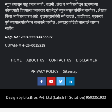
न्युज तपासून पाहू शकत नाही . बातमी , लेख व जाहिरातीतून उद्भवणाऱ्या
कोणत्याही विषयाला जबाबदार महा मेट्रो न्युज नसून संबंधित वार्ताहर , लेखक
किंवा जाहिरातदारच आहे . वृत्तपत्रासंबंधी सर्व खटले , वादविवाद , प्रकरणे
पुणे न्यायालयांतर्गतच चालवले जातील . अन्यत्र कोठेही चालवले जाणार
नाहीत.
Reg. No: 2031000314166697
UDYAM-MH-26-0015318
HOME
ABOUT US
CONTACT US
DISCLAIMER
PRIVACY POLICY
Sitemap
Facebook
Youtube
Twitter
Linkedin
Design by
LitsBros Pvt. Ltd.
(
Laksh IT Solution
) 9503351933