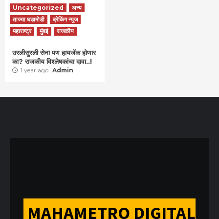
Uncategorized
अन्य
ताज्या घडामोडी
ब्रेकिंग न्युज
महाराष्ट्र
मुंबई
राजकीय
उरलीसुरली सेना पण हायजॅक होणार
का? राजकीय विश्लेषकांचा दावा..!
1 year ago
Admin
MAHAMETRO DIGITAL